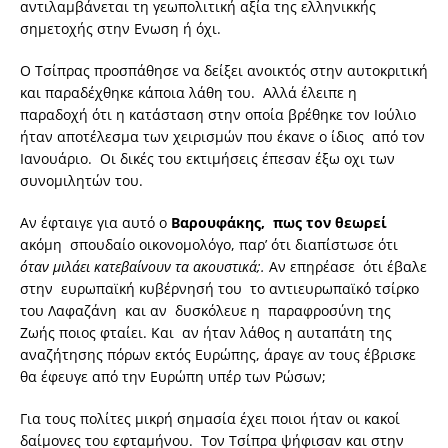
αντιλαμβάνεται τη γεωπολιτική αξία της ελληνικκής
σημετοχής στην Ενωση ή όχι.
Ο Τσίπρας προσπάθησε να δείξει ανοικτός στην αυτοκριτική
και παραδέχθηκε κάποια λάθη του. Αλλά έλειπε η
παραδοχή ότι η κατάσταση στην οποία βρέθηκε τον Ιούλιο
ήταν αποτέλεσμα των χειρισμών που έκανε ο ίδιος από τον
Ιανουάριο. Οι δικές του εκτιμήσεις έπεσαν έξω οχι των
συνομιλητών του.
Αν έφταιγε για αυτό ο
Βαρουφάκης, πως τον θεωρεί
ακόμη σπουδαίο οικονομολόγο, παρ’ ότι διαπίστωσε ότι
όταν μιλάει κατεβαίνουν τα ακουστικά;.
Αν επηρέασε ότι έβαλε
στην ευρωπαϊκή κυβέρνησή του το αντιευρωπαϊκό τσίρκο
του Λαφαζάνη και αν δυσκόλευε η παραφροσύνη της
Ζωής ποιος φταίει. Και αν ήταν λάθος η αυταπάτη της
αναζήτησης πόρων εκτός Ευρώπης, άραγε αν τους έβρισκε
θα έφευγε από την Ευρώπη υπέρ των Ρώσων;
Για τους πολίτες μικρή σημασία έχει ποιοι ήταν οι κακοί
δαίμονες του εφταμήνου. Τον Τσίπρα ψήφισαν και στην