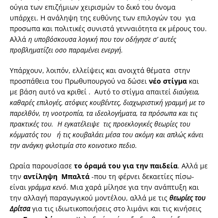
ούγια των επιζήμιων χειρισμών το δικό του όνομα
υπάρχει. Η ανάληψη της ευθύνης των επιλογών του για
προσωπα και πολιτικές συνιστά γενναιότητα εκ μέρους του.
Αλλά
η υποβόσκουσα λογική που τον οδήγησε σ’ αυτές
προβληματίζει οσο παραμένει ενεργή.
Υπάρχουν, λοιπόν, ελλείψεις και ανοιχτά θέματα στην
προσπάθεια του Πρωθυπουργού να δώσει
νέο στίγμα
και
με βάση αυτό να κριθεί . Αυτό το στίγμα απαιτεί
διαύγεια,
καθαρές επιλογές, ατόφιες κουβέντες, διαχωριστική γραμμή με το
παρελθόν, τη νοοτροπία, τα ιδεολογήματα, τα πρόσωπα και τις
πρακτικές του. Η εγκατέλειψε τις προεκλογικές θεωρίες του
κόμματός του ή τις κουβαλάει μέσα του ακόμη και απλώς κάνει
την ανάγκη φιλοτιμία στο κοινοτικο πεδιο.
Ωραία παρουσίασε
το όραμά του για την παιδεία
. Αλλά με
την
αντίληψη Μπαλτά
-που τη φέρνει δεκαετίες πίσω-
είναι
γράμμα κενό
. Μια χαρά μίλησε για την ανάπτυξη και
την αλλαγή παραγωγικού μοντέλου, αλλά με τις
θεωρίες του
Δρίτσα
για τις ιδιωτικοποιήσεις στο λιμάνι και τις κινήσεις