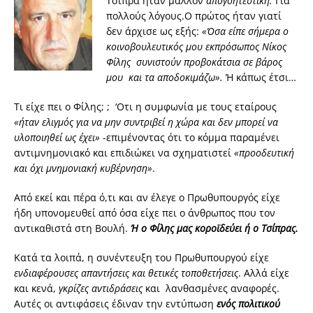
Τσίπρα ήταν μάλλον
απογοητευτική.
Για
πολλούς λόγους.Ο πρώτος ήταν γιατί
δεν άρχισε ως εξής:
«Όσα είπε σήμερα ο
κοινοβουλευτικός μου εκπρόσωπος Νίκος
Φίλης συνιστούν προβοκάτσια σε βάρος
μου και τα αποδοκιμάζω».
Ή κάπως έτσι…
Τι είχε πει ο Φίλης; ; ‘Οτι η συμφωνία με τους εταίρους
«ήταν ελιγμός για να μην συντριβεί η χώρα και δεν μπορεί να
υλοποιηθεί ως έχει»
-επιμένοντας ότι το κόμμα παραμένει
αντιμνημονιακό και επιδιώκει να σχηματιστεί
«προοδευτική
και όχι μνημονιακή κυβέρνηση»
.
Από εκεί και πέρα ό,τι και αν έλεγε ο Πρωθυπουργός είχε
ήδη υπονομευθεί από όσα είχε πει ο άνθρωπος που τον
αντικαθιστά στη Βουλή.
Ή ο Φίλης μας κοροϊδεύει ή ο Τσίπρας.
Κατά τα λοιπά, η συνέντευξη του Πρωθυπουργού είχε
ενδιαφέρουσες απαντήσεις και θετικές τοποθετήσεις
. Αλλά είχε
και κενά,
γκρίζες αντιδράσεις
και λανθασμένες αναφορές.
Αυτές οι αντιφάσεις έδιναν την εντύπωση
ενός πολιτικού