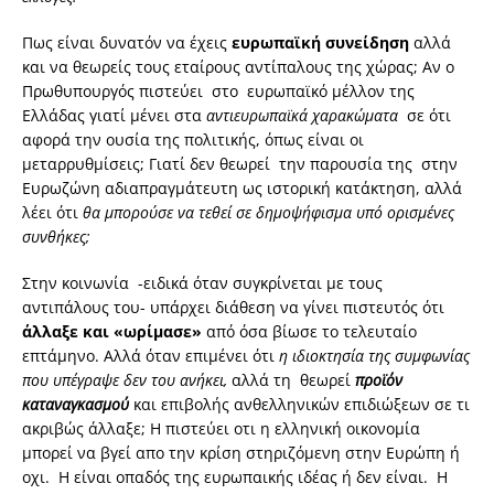
Πως είναι δυνατόν να έχεις
ευρωπαϊκή συνείδηση
αλλά
και να θεωρείς τους εταίρους αντίπαλους της χώρας; Αν ο
Πρωθυπουργός πιστεύει στο ευρωπαϊκό μέλλον της
Ελλάδας γιατί μένει στα
αντιευρωπαϊκά χαρακώματα
σε ότι
αφορά την ουσία της πολιτικής, όπως είναι οι
μεταρρυθμίσεις; Γιατί δεν θεωρεί την παρουσία της στην
Ευρωζώνη αδιαπραγμάτευτη ως ιστορική κατάκτηση, αλλά
λέει ότι
θα μπορούσε να τεθεί σε δημοψήφισμα υπό ορισμένες
συνθήκες;
Στην κοινωνία -ειδικά όταν συγκρίνεται με τους
αντιπάλους του- υπάρχει διάθεση να γίνει πιστευτός ότι
άλλαξε και «ωρίμασε»
από όσα βίωσε το τελευταίο
επτάμηνο. Αλλά όταν επιμένει ότι
η ιδιοκτησία της συμφωνίας
που υπέγραψε δεν του ανήκει,
αλλά τη θεωρεί
προϊόν
καταναγκασμού
και επιβολής ανθελληνικών επιδιώξεων σε τι
ακριβώς άλλαξε; Η πιστεύει οτι η ελληνική οικονομία
μπορεί να βγεί απο την κρίση στηριζόμενη στην Ευρώπη ή
οχι. Η είναι οπαδός της ευρωπαικής ιδέας ή δεν είναι. Η