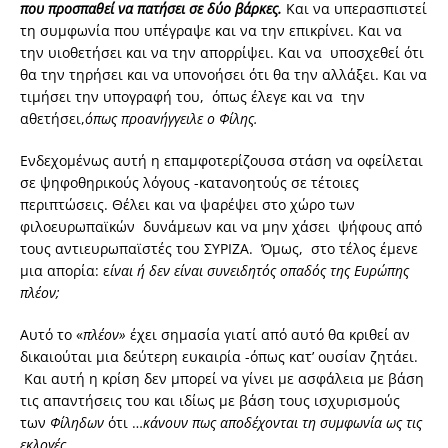
που προσπαθεί να πατήσει σε δύο βάρκες.
Και να υπερασπιστεί
τη συμφωνία που υπέγραψε και να την επικρίνει. Και να
την υιοθετήσει και να την απορρίψει. Και να υποσχεθεί ότι
θα την τηρήσει και να υπονοήσει ότι θα την αλλάξει. Και να
τιμήσει την υπογραφή του, όπως έλεγε και να την
αθετήσει,
όπως προανήγγειλε ο Φίλης.
Ενδεχομένως αυτή η επαμφοτερίζουσα στάση να οφείλεται
σε ψηφοθηρικούς λόγους -κατανοητούς σε τέτοιες
περιπτώσεις. Θέλει και να ψαρέψει στο χώρο των
φιλοευρωπαϊκών δυνάμεων και να μην χάσει ψήφους από
τους αντιευρωπαϊστές του ΣΥΡΙΖΑ. Όμως, στο τέλος έμενε
μια απορία: ε
ίναι ή δεν είναι συνειδητός οπαδός της Ευρώπης
πλέον;
Αυτό το «
πλέον»
έχει σημασία γιατί από αυτό θα κριθεί αν
δικαιούται μια δεύτερη ευκαιρία -όπως κατ’ ουσίαν ζητάει.
Και αυτή η κρίση δεν μπορεί να γίνει με ασφάλεια με βάση
τις απαντήσεις του και ιδίως με βάση τους ισχυρισμούς
των
Φίληδων
ότι …
κάνουν πως αποδέχονται τη συμφωνία ως τις
εκλογές.