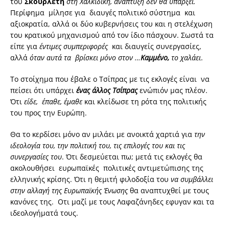
του
Σκουρλέτη
στη Χαλκιδική, ανάπτυξη δεν θα υπάρξει.
Περίφημα μίλησε για διαυγές πολιτικό σύστημα και
αξιοκρατία, αλλά οι δύο κυβερνήσεις του και η στελέχωση
του κρατικού μηχανισμού από τον ίδιο πάσχουν. Σωστά τα
είπε για
έντιμες συμπεριφορές
και διαυγείς συνεργασίες,
αλλά
όταν αυτά τα βρίσκει μόνο στον …
Καμμένο,
το χαλάει
.
Το στοίχημα που έβαλε ο Τσίπρας με τις εκλογές είναι να
πείσει ότι υπάρχει
ένας άλλος Τσίπρας
ενώπιόν μας πλέον.
Ότι
είδε, έπαθε, έμαθε
και κλείδωσε τη ρότα της πολιτικής
του προς την Ευρώπη.
Θα το κερδίσει μόνο αν μιλάει με ανοικτά χαρτιά για
την
ιδεολογία του, την πολιτική του, τις επιλογές του και τις
συνεργασίες του
. Ότι δεσμεύεται πω; μετά τις εκλογές θα
ακολουθήσει ευρωπαϊκές πολιτικές αντιμετώπισης της
ελληνικής κρίσης. Ότι η θεμιτή φιλοδοξία του
να συμβάλλει
στην αλλαγή της Ευρωπαϊκής Ένωσης
θα αναπτυχθεί με τους
κανόνες της. Οτι μαζί με τους Λαφαζάνηδες εφυγαν και τα
ιδεολογήματά τους.