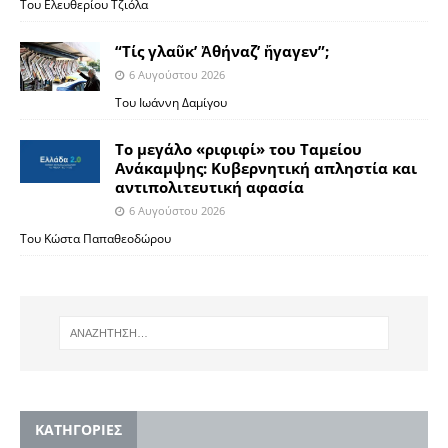
Του Ελευθερίου Τζιόλα
“Τίς γλαῦκ’ Ἀθήναζ’ ἤγαγεν”;
6 Αυγούστου 2026
Του Ιωάννη Δαμίγου
Το μεγάλο «ριφιφί» του Ταμείου
Ανάκαμψης: Κυβερνητική απληστία και
αντιπολιτευτική αφασία
6 Αυγούστου 2026
Του Κώστα Παπαθεοδώρου
KΑΤΗΓΟΡΙΕΣ