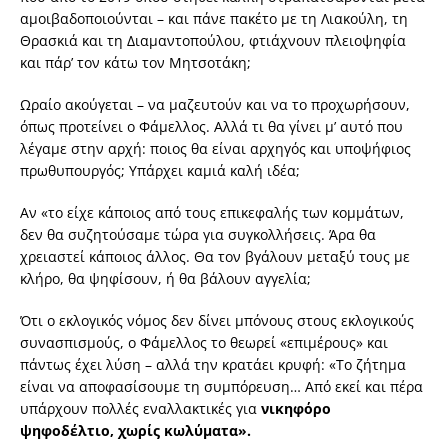
αμοιβαδοποιούνται – και πάνε πακέτο με τη Λιακούλη, τη
Θρασκιά και τη Διαμαντοπούλου, φτιάχνουν πλειοψηφία
και πάρ’ τον κάτω τον Μητσοτάκη;
Ωραίο ακούγεται – να μαζευτούν και να το προχωρήσουν,
όπως προτείνει ο Φάμελλος. Αλλά τι θα γίνει μ’ αυτό που
λέγαμε στην αρχή: ποιος θα είναι αρχηγός και υποψήφιος
πρωθυπουργός; Υπάρχει καμιά καλή ιδέα;
Αν «το είχε κάποιος από τους επικεφαλής των κομμάτων,
δεν θα συζητούσαμε τώρα για συγκολλήσεις. Άρα θα
χρειαστεί κάποιος άλλος. Θα τον βγάλουν μεταξύ τους με
κλήρο, θα ψηφίσουν, ή θα βάλουν αγγελία;
Ότι ο εκλογικός νόμος δεν δίνει μπόνους στους εκλογικούς
συνασπισμούς, ο Φάμελλος το θεωρεί «επιμέρους» και
πάντως έχει λύση – αλλά την κρατάει κρυφή: «Το ζήτημα
είναι να αποφασίσουμε τη συμπόρευση… Από εκεί και πέρα
υπάρχουν πολλές εναλλακτικές για
νικηφόρο
ψηφοδέλτιο, χωρίς κωλύματα».