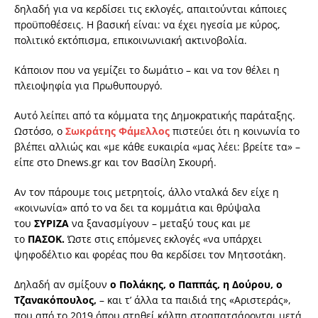
δηλαδή για να κερδίσει τις εκλογές, απαιτούνται κάποιες
προϋποθέσεις. Η βασική είναι: να έχει ηγεσία με κύρος,
πολιτικό εκτόπισμα, επικοινωνιακή ακτινοβολία.
Κάποιον που να γεμίζει το δωμάτιο – και να τον θέλει η
πλειοψηφία για Πρωθυπουργό.
Αυτό λείπει από τα κόμματα της Δημοκρατικής παράταξης.
Ωστόσο, ο
Σωκράτης Φάμελλος
πιστεύει ότι η κοινωνία το
βλέπει αλλιώς και «με κάθε ευκαιρία «μας λέει: βρείτε τα» –
είπε στο Dnews.gr και τον Βασίλη Σκουρή.
Αν τον πάρουμε τοις μετρητοίς, άλλο νταλκά δεν είχε η
«κοινωνία» από το να δει τα κομμάτια και θρύψαλα
του
ΣΥΡΙΖΑ
να ξανασμίγουν – μεταξύ τους και με
το
ΠΑΣΟΚ.
Ώστε στις επόμενες εκλογές «να υπάρχει
ψηφοδέλτιο και φορέας που θα κερδίσει τον Μητσοτάκη.
Δηλαδή αν σμίξουν
ο Πολάκης, ο Παππάς, η Δούρου, ο
Τζανακόπουλος,
– και τ’ άλλα τα παιδιά της «Αριστεράς»,
που από το 2019 όπου στηθεί κάλπη στραπατσάρονται μετά