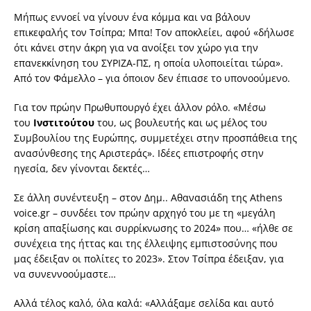
Μήπως εννοεί να γίνουν ένα κόμμα και να βάλουν
επικεφαλής τον Τσίπρα; Μπα! Τον αποκλείει, αφού «δήλωσε
ότι κάνει στην άκρη για να ανοίξει τον χώρο για την
επανεκκίνηση του ΣΥΡΙΖΑ-ΠΣ, η οποία υλοποιείται τώρα».
Από τον Φάμελλο – για όποιον δεν έπιασε το υπονοούμενο.
Για τον πρώην Πρωθυπουργό έχει άλλον ρόλο. «Μέσω
του
Ινστιτούτου
του, ως βουλευτής και ως μέλος του
Συμβουλίου της Ευρώπης, συμμετέχει στην προσπάθεια της
ανασύνθεσης της Αριστεράς». Ιδέες επιστροφής στην
ηγεσία, δεν γίνονται δεκτές…
Σε άλλη συνέντευξη – στον Δημ.. Αθανασιάδη της Athens
voice.gr – συνδέει τον πρώην αρχηγό του με τη «μεγάλη
κρίση απαξίωσης και συρρίκνωσης το 2024» που… «ήλθε σε
συνέχεια της ήττας και της έλλειψης εμπιστοσύνης που
μας έδειξαν οι πολίτες το 2023». Στον Τσίπρα έδειξαν, για
να συνεννοούμαστε…
Αλλά τέλος καλό, όλα καλά: «Αλλάξαμε σελίδα και αυτό