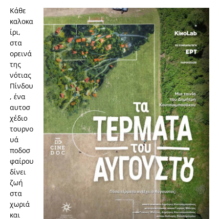
Κάθε
καλοκα
ίρι,
στα
ορεινά
της
νότιας
Πίνδου
, ένα
αυτοσ
χέδιο
τουρνο
υά
ποδοσ
φαίρου
δίνει
ζωή
στα
χωριά
και