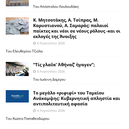
Του Απόστολου Λουλουδάκη
Κ. Μητσοτάκης, Α. Τσίπρας, Μ.
Καρυστιανού, Α. Σαμαράς: παλαιοί
παίκτες και νέοι σε νέους ρόλους -και οι
εκλογές της Άνοιξης
6 Αυγούστου 2026
Του Ελευθερίου Τζιόλα
“Τίς γλαῦκ’ Ἀθήναζ’ ἤγαγεν”;
6 Αυγούστου 2026
Του Ιωάννη Δαμίγου
Το μεγάλο «ριφιφί» του Ταμείου
Ανάκαμψης: Κυβερνητική απληστία και
αντιπολιτευτική αφασία
6 Αυγούστου 2026
Του Κώστα Παπαθεοδώρου