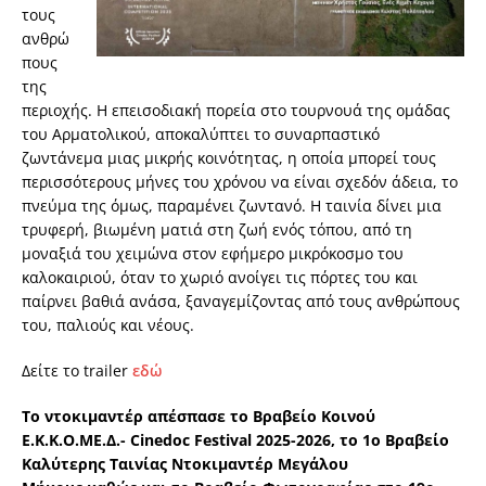
τους
ανθρώ
πους
της
περιοχής. Η επεισοδιακή πορεία στο τουρνουά της ομάδας
του Αρματολικού, αποκαλύπτει το συναρπαστικό
ζωντάνεμα μιας μικρής κοινότητας, η οποία μπορεί τους
περισσότερους μήνες του χρόνου να είναι σχεδόν άδεια, το
πνεύμα της όμως, παραμένει ζωντανό. Η ταινία δίνει μια
τρυφερή, βιωμένη ματιά στη ζωή ενός τόπου, από τη
μοναξιά του χειμώνα στον εφήμερο μικρόκοσμο του
καλοκαιριού, όταν το χωριό ανοίγει τις πόρτες του και
παίρνει βαθιά ανάσα, ξαναγεμίζοντας από τους ανθρώπους
του, παλιούς και νέους.
Δείτε το trailer
εδώ
Το ντοκιμαντέρ απέσπασε το Βραβείο Κοινού
Ε.Κ.Κ.Ο.ΜΕ.Δ.- Cinedoc Festival 2025-2026, το 1ο Βραβείο
Καλύτερης Ταινίας Ντοκιμαντέρ Μεγάλου