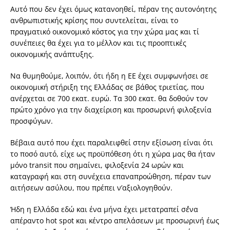
Αυτό που δεν έχει όμως κατανοηθεί, πέραν της αυτονόητης
ανθρωπιστικής κρίσης που συντελείται, είναι το
πραγματικό οικονομικό κόστος για την χώρα μας και τί
συνέπειες θα έχει για το μέλλον και τις προοπτικές
οικονομικής ανάπτυξης.
Να θυμηθούμε, λοιπόν, ότι ήδη η ΕΕ έχει συμφωνήσει σε
οικονομική στήριξη της Ελλάδας σε βάθος τριετίας, που
ανέρχεται σε 700 εκατ. ευρώ. Τα 300 εκατ. θα δοθούν τον
πρώτο χρόνο για την διαχείριση και προσωρινή φιλοξενία
προσφύγων.
Βέβαια αυτό που έχει παραλειφθεί στην εξίσωση είναι ότι
το ποσό αυτό, είχε ως προϋπόθεση ότι η χώρα μας θα ήταν
μόνο transit που σημαίνει, φιλοξενία 24 ωρών και
καταγραφή και στη συνέχεια επαναπροώθηση, πέραν των
αιτήσεων ασύλου, που πρέπει ν’αξιολογηθούν.
Ήδη η Ελλάδα εδώ και ένα μήνα έχει μετατραπεί σ΄ένα
απέραντο hot spot και κέντρο απελάσεων με προσωρινή έως