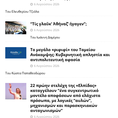
6 Αυγούστου 2026
Του Ελευθερίου Τζιόλα
“Τίς γλαῦκ’ Ἀθήναζ’ ἤγαγεν”;
6 Αυγούστου 2026
Του Ιωάννη Δαμίγου
Το μεγάλο «ριφιφί» του Ταμείου
Ανάκαμψης: Κυβερνητική απληστία και
αντιπολιτευτική αφασία
6 Αυγούστου 2026
Του Κώστα Παπαθεοδώρου
22 πρώην στελέχη της «Ελπίδας»
καταγγέλουν “ένα συγκεντρωτικό
μοντέλο αποφάσεων από ελάχιστα
πρόσωπα, με λογικές “αυλών”,
μηχανισμών και παρασκηνιακών
ανταγωνισμών”
6 Αυγούστου 2026