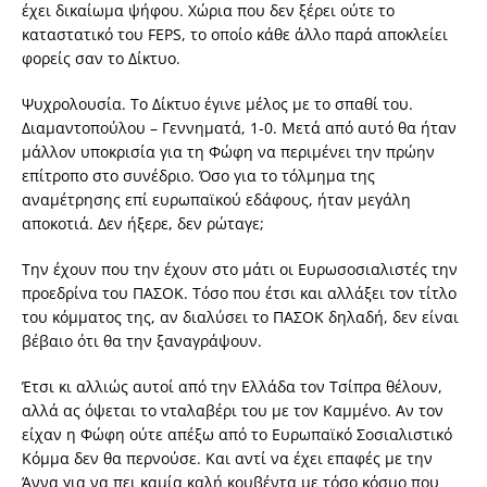
έχει δικαίωμα ψήφου. Χώρια που δεν ξέρει ούτε το
καταστατικό του FEPS, το οποίο κάθε άλλο παρά αποκλείει
φορείς σαν το Δίκτυο.
Ψυχρολουσία. Το Δίκτυο έγινε μέλος με το σπαθί του.
Διαμαντοπούλου – Γεννηματά, 1-0. Μετά από αυτό θα ήταν
μάλλον υποκρισία για τη Φώφη να περιμένει την πρώην
επίτροπο στο συνέδριο. Όσο για το τόλμημα της
αναμέτρησης επί ευρωπαϊκού εδάφους, ήταν μεγάλη
αποκοτιά. Δεν ήξερε, δεν ρώταγε;
Την έχουν που την έχουν στο μάτι οι Ευρωσοσιαλιστές την
προεδρίνα του ΠΑΣΟΚ. Τόσο που έτσι και αλλάξει τον τίτλο
του κόμματος της, αν διαλύσει το ΠΑΣΟΚ δηλαδή, δεν είναι
βέβαιο ότι θα την ξαναγράψουν.
Έτσι κι αλλιώς αυτοί από την Ελλάδα τον Τσίπρα θέλουν,
αλλά ας όψεται το νταλαβέρι του με τον Καμμένο. Αν τον
είχαν η Φώφη ούτε απέξω από το Ευρωπαϊκό Σοσιαλιστικό
Κόμμα δεν θα περνούσε. Και αντί να έχει επαφές με την
Άννα για να πει καμία καλή κουβέντα με τόσο κόσμο που