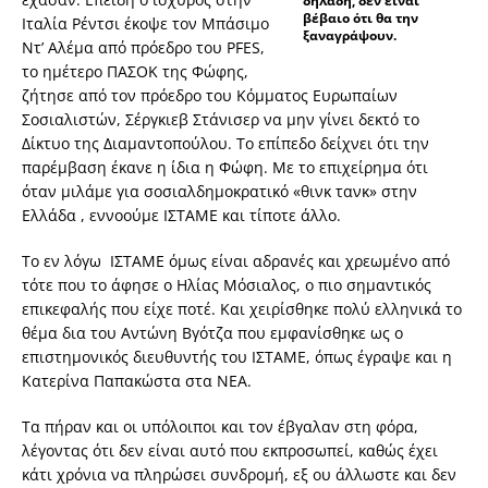
δηλαδή, δεν είναι
βέβαιο ότι θα την
Ιταλία Ρέντσι έκοψε τον Μπάσιμο
ξαναγράψουν.
Ντ’ Αλέμα από πρόεδρο του PFES,
το ημέτερο ΠΑΣΟΚ της Φώφης,
ζήτησε από τον πρόεδρο του Κόμματος Ευρωπαίων
Σοσιαλιστών, Σέργκιεβ Στάνισερ να μην γίνει δεκτό το
Δίκτυο της Διαμαντοπούλου. Το επίπεδο δείχνει ότι την
παρέμβαση έκανε η ίδια η Φώφη. Με το επιχείρημα ότι
όταν μιλάμε για σοσιαλδημοκρατικό «θινκ τανκ» στην
Ελλάδα , εννοούμε ΙΣΤΑΜΕ και τίποτε άλλο.
Το εν λόγω ΙΣΤΑΜΕ όμως είναι αδρανές και χρεωμένο από
τότε που το άφησε ο Ηλίας Μόσιαλος, ο πιο σημαντικός
επικεφαλής που είχε ποτέ. Και χειρίσθηκε πολύ ελληνικά το
θέμα δια του Αντώνη Βγότζα που εμφανίσθηκε ως ο
επιστημονικός διευθυντής του ΙΣΤΑΜΕ, όπως έγραψε και η
Κατερίνα Παπακώστα στα ΝΕΑ.
Τα πήραν και οι υπόλοιποι και τον έβγαλαν στη φόρα,
λέγοντας ότι δεν είναι αυτό που εκπροσωπεί, καθώς έχει
κάτι χρόνια να πληρώσει συνδρομή, εξ ου άλλωστε και δεν