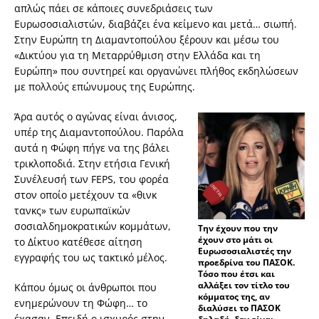
απλώς πάει σε κάποιες συνεδριάσεις των
Ευρωσοσιαλιστών, διαβάζει ένα κείμενο και μετά… σιωπή.
Στην Ευρώπη τη Διαμαντοπούλου ξέρουν και μέσω του
«Δικτύου για τη Μεταρρύθμιση στην Ελλάδα και τη
Ευρώπη» που συντηρεί και οργανώνει πλήθος εκδηλώσεων
με πολλούς επώνυμους της Ευρώπης.
Άρα αυτός ο αγώνας είναι άνισος,
υπέρ της Διαμαντοπούλου. Παρόλα
αυτά η Φώφη πήγε να της βάλει
τρικλοποδιά. Στην ετήσια Γενική
Συνέλευσή των FEPS, του φορέα
στον οποίο μετέχουν τα «θινκ
τανκς» των ευρωπαϊκών
σοσιαλδημοκρατικών κομμάτων,
Την έχουν που την
έχουν στο μάτι οι
το Δίκτυο κατέθεσε αίτηση
Ευρωσοσιαλιστές την
εγγραφής του ως τακτικό μέλος.
προεδρίνα του ΠΑΣΟΚ.
Τόσο που έτσι και
αλλάξει τον τίτλο του
Κάπου όμως οι άνθρωποι που
κόμματος της, αν
ενημερώνουν τη Φώφη… το
διαλύσει το ΠΑΣΟΚ
έχασαν. Επειδή ο ισχυρός στην