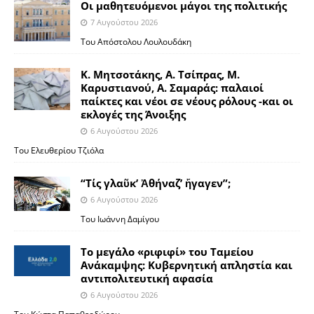
Οι μαθητευόμενοι μάγοι της πολιτικής
7 Αυγούστου 2026
Του Απόστολου Λουλουδάκη
Κ. Μητσοτάκης, Α. Τσίπρας, Μ.
Καρυστιανού, Α. Σαμαράς: παλαιοί
παίκτες και νέοι σε νέους ρόλους -και οι
εκλογές της Άνοιξης
6 Αυγούστου 2026
Του Ελευθερίου Τζιόλα
“Τίς γλαῦκ’ Ἀθήναζ’ ἤγαγεν”;
6 Αυγούστου 2026
Του Ιωάννη Δαμίγου
Το μεγάλο «ριφιφί» του Ταμείου
Ανάκαμψης: Κυβερνητική απληστία και
αντιπολιτευτική αφασία
6 Αυγούστου 2026