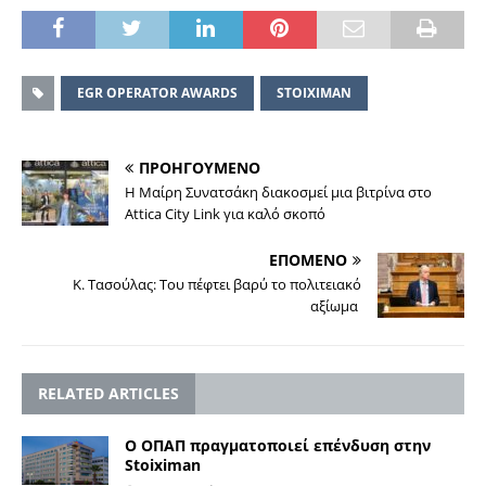
EGR OPERATOR AWARDS
STOIXIMAN
ΠΡΟΗΓΟΥΜΕΝΟ
Η Μαίρη Συνατσάκη διακοσμεί μια βιτρίνα στο
Αttica City Link για καλό σκοπό
ΕΠΟΜΕΝΟ
Κ. Τασούλας: Tου πέφτει βαρύ το πολιτειακό
αξίωμα
RELATED ARTICLES
Ο ΟΠΑΠ πραγματοποιεί επένδυση στην
Stoiximan