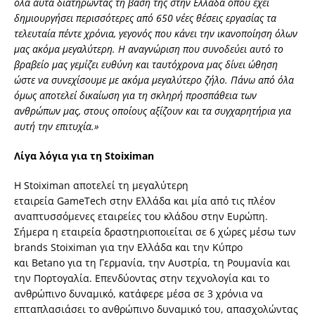
όλα αυτά διατηρώντας τη βάση της στην Ελλάδα όπου έχει
δημιουργήσει περισσότερες από 650 νέες θέσεις εργασίας τα
τελευταία πέντε χρόνια, γεγονός που κάνει την ικανοποίηση όλων
μας ακόμα μεγαλύτερη.
Η αναγνώριση που συνοδεύει αυτό το
βραβείο μας γεμίζει ευθύνη και ταυτόχρονα μας δίνει ώθηση
ώστε να συνεχίσουμε με ακόμα μεγαλύτερο ζήλο. Πάνω από όλα
όμως αποτελεί δικαίωση για τη σκληρή προσπάθεια των
ανθρώπων μας, στους οποίους αξίζουν και τα συγχαρητήρια για
αυτή την επιτυχία.»
Λίγα λόγια για τη Stoiximan
Η Stoiximan αποτελεί τη μεγαλύτερη
εταιρεία GameTech στην Ελλάδα και μία από τις πλέον
αναπτυσσόμενες εταιρείες του κλάδου στην Ευρώπη.
Σήμερα η εταιρεία δραστηριοποιείται σε 6 χώρες μέσω των
brands Stoiximan για την Ελλάδα και την Κύπρο
και Betano για τη Γερμανία, την Αυστρία, τη Ρουμανία και
την Πορτογαλία. Επενδύοντας στην τεχνολογία και το
ανθρώπινο δυναμικό, κατάφερε μέσα σε 3 χρόνια να
επταπλασιάσει το ανθρώπινο δυναμικό του, απασχολώντας