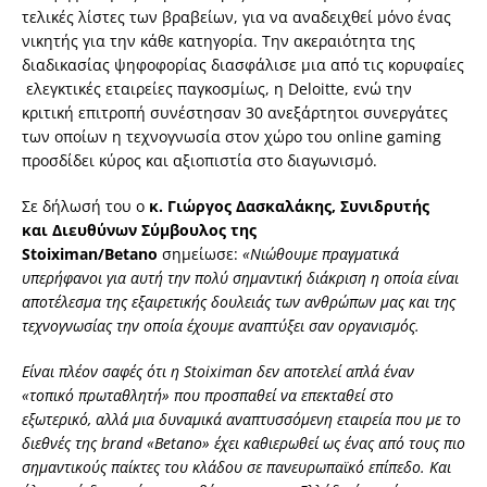
τελικές λίστες των βραβείων, για να αναδειχθεί μόνο ένας
νικητής για την κάθε κατηγορία. Την ακεραιότητα της
διαδικασίας ψηφοφορίας διασφάλισε μια από τις κορυφαίες
ελεγκτικές εταιρείες παγκοσμίως, η Deloitte, ενώ την
κριτική επιτροπή συνέστησαν 30 ανεξάρτητοι συνεργάτες
των οποίων η τεχνογνωσία στον χώρο του online gaming
προσδίδει κύρος και αξιοπιστία στο διαγωνισμό.
Σε δήλωσή του ο
κ. Γιώργος Δασκαλάκης, Συνιδρυτής
και
Διευθύνων Σύμβουλος της
Stoiximan
/
Betano
σημείωσε:
«Νιώθουμε
πραγματικά
υπερήφανοι για αυτή την πολύ σημαντική διάκριση η οποία είναι
αποτέλεσμα της εξαιρετικής δουλειάς των ανθρώπων μας και της
τεχνογνωσίας την οποία έχουμε αναπτύξει σαν οργανισμός.
Είναι πλέον σαφές ότι
η
Stoiximan
δεν αποτελεί απλά έναν
«τοπικό πρωταθλητή» που προσπαθεί να επεκταθεί στο
εξωτερικό, αλλά μια δυναμικά αναπτυσσόμενη
εταιρεία που με το
διεθνές της brand «Betano» έχει καθιερωθεί ως ένας από τους πιο
σημαντικούς παίκτες του κλάδου σε πανευρωπαϊκό επίπεδο. Και