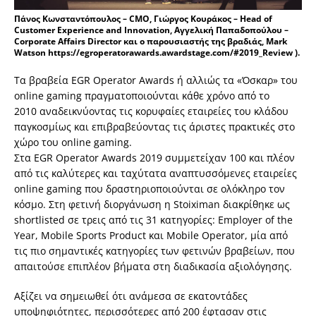
Πάνος Κωνσταντόπουλος – CMO, Γιώργος Κουράκος – Head of
Customer Experience and Innovation, Αγγελική Παπαδοπούλου –
Corporate Affairs Director και ο παρουσιαστής της βραδιάς, Mark
Watson https://egroperatorawards.awardstage.com/#2019_Review ).
Τα βραβεία EGR Operator Awards ή αλλιώς τα «Όσκαρ» του
online gaming πραγματοποιούνται κάθε χρόνο από το
2010 αναδεικνύοντας τις κορυφαίες εταιρείες του κλάδου
παγκοσμίως και επιβραβεύοντας τις άριστες πρακτικές στο
χώρο του online gaming.
Στα EGR Operator Awards 2019 συμμετείχαν 100 και πλέον
από τις καλύτερες και ταχύτατα αναπτυσσόμενες εταιρείες
online gaming που δραστηριοποιούνται σε ολόκληρο τον
κόσμο. Στη φετινή διοργάνωση η Stoiximan διακρίθηκε ως
shortlisted σε τρεις από τις 31 κατηγορίες: Employer of the
Year, Mobile Sports Product και Mobile Operator, μία από
τις πιο σημαντικές κατηγορίες των φετινών βραβείων, που
απαιτούσε επιπλέον βήματα στη διαδικασία αξιολόγησης.
Αξίζει να σημειωθεί ότι ανάμεσα σε εκατοντάδες
υποψηφιότητες, περισσότερες από 200 έφτασαν στις