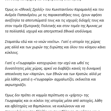
Όμως οι «Εθνικές Σχολές» του Κωνσταντίνου Καραμανλή και του
Ανδρέα Παπανδρέου, με τις παρακαταθήκες τους, έχουν αφήσει
ανεξίτηλα τα αποτυπώματά τους και τις ισχυρές διδαχές τους και
στον τομέα Εξωτερικής Πολιτικής και στον τομέα της Άμυνας με
τα πολλαπλά, ισχυρά και αποτρεπτικά Εθνικά ισοδύναμα.
Σταματάω εδώ και «ο νοών νοείτω». Γιατί η ιστορία της χώρας
μας αλλά και των χωρών της Ευρώπης και όλου του κόσμου κάνει
κύκλους.
Γιατί η «Γεωγραφία» κατοχυρώνει την ισχύ και ωθεί τις
δυνατότητες μίας χώρας, αρκεί να διαβάζει κανείς τη δυναμική
απεικόνιση των «Χαρτών», των Εθνών και των Κρατών, αλλά με
μία λάθος ματιά η «Γεωγραφία» αιχμαλωτίζει, εκδικείται και
ακρωτηριάζει.
Όμως δεν πρέπει σε καμμία περίπτωση οι «χάρτες» της
Γεωγραφίας και οι κύκλοι της ιστορίας μέσα από αστοχίες, λάθη
και αβελτηρίες να θαμπώνουν, να κυκλώνουν και να