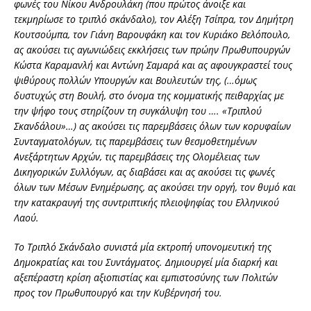
φωνές του Νίκου Ανδρουλάκη (που πρώτος άνοιξε και
τεκμηρίωσε το τριπλό σκάνδαλο), τον Αλέξη Τσίπρα, τον Δημήτρη
Κουτσούμπα, τον Γιάνη Βαρουφάκη και τον Κυριάκο Βελόπουλο,
ας ακούσει τις αγωνιώδεις εκκλήσεις των πρώην Πρωθυπουργών
Κώστα Καραμανλή και Αντώνη Σαμαρά και ας αφουγκραστεί τους
ψιθύρους πολλών Υπουργών και Βουλευτών της, (…όμως
δυστυχώς στη Βουλή, στο όνομα της κομματικής πειθαρχίας με
την ψήφο τους στηρίζουν τη συγκάλυψη του …. «Τριπλού
Σκανδάλου»…) ας ακούσει τις παρεμβάσεις όλων των κορυφαίων
Συνταγματολόγων, τις παρεμβάσεις των θεσμοθετημένων
Ανεξάρτητων Αρχών, τις παρεμβάσεις της Ολομέλειας των
Δικηγορικών Συλλόγων, ας διαβάσει και ας ακούσει τις φωνές
όλων των Μέσων Ενημέρωσης, ας ακούσει την οργή, τον θυμό και
την κατακραυγή της συντριπτικής πλειοψηφίας του Ελληνικού
Λαού.
Το Τριπλό Σκάνδαλο συνιστά μία εκτροπή υπονομευτική της
Δημοκρατίας και του Συντάγματος. Δημιουργεί μία διαρκή και
αξεπέραστη κρίση αξιοπιστίας και εμπιστοσύνης των Πολιτών
προς τον Πρωθυπουργό και την Κυβέρνησή του.