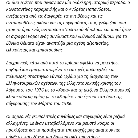
Οι δύο Ηγέτες, που σφράγισαν μία ολόκληρη ιστορική περίοδο, ο
Κωνσταντίνος Καραμανλής και ο Ανδρέας Παπανδρέου,
ανεξάρτητα από τις διαφορές, τις αντιθέσεις και τις
αντιπαραθέσεις ακόμα και τις συγκρούσεις τους, γνώριζαν ποιά
ήταν τα όρια ενός αντίπαλου «Πολιτικού Δίπολου» και ποιοί ήταν
οι άγραφοι νόμοι ενός συνδυαστικού «Εθνικού Διδύμου» για τα
Εθνικά Θέματα είχαν αναπτύξει μία σχέση αξιοπιστίας,
ειλικρίνειας και εμπιστοσύνης.
Διαχρονικά, κάτω από αυτό το πρίσμα οφείλει να μελετήσει
σοβαρά και εμπεριστατωμένα το επιτυχές πολυσχιδές και
πολυμερές στρατηγικό Εθνικό Σχέδιο για τη διαχείριση των
Ελληνοτουρκικών σχέσεων, της Ελληνοτουρκικής κρίσης τον
Αύγουστο του 1976 με το «Χόρα» και τη μείζονα Ελληνοτουρκική
κλιμακούμενη κρίση με το «Σισμίκ», που έφτασε στα όρια της
σύγκρουσης τον Μάρτιο του 1986.
Οι σημερινές γεωπολιτικές συνθήκες και συγκυρίες είναι ριζικά
αλλαγμένες. Σε έναν μεταβαλλόμενο και ρευστό κόσμο οι
προκλήσεις και τα προτάγματα τής εποχής μας απαιτούν πιο
σύνθετες και εξόχως πιο διαφορετικές απαντήσεις.