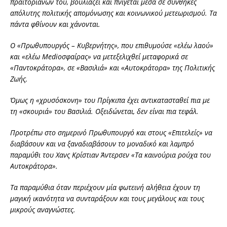
πραιτοριανών του, βουλιάζει και πνίγεται μέσα σε συνθήκες
απόλυτης πολιτικής απομόνωσης και κοινωνικού μετεωρισμού. Τα
πάντα φθίνουν και χάνονται.
Ο «Πρωθυπουργός – Κυβερνήτης», που επιθυμούσε «ελέω λαού»
και «ελέω Medioσφαίρας» να μετεξελιχθεί μεταφορικά σε
«Παντοκράτορα», σε «Βασιλιά» και «Αυτοκράτορα» της Πολιτικής
Ζωής.
Όμως η «χρυσόσκονη» του Πρίγκιπα έχει αντικατασταθεί πια με
τη «σκουριά» του Βασιλιά. Οξειδώνεται, δεν είναι πια τεφάλ.
Προτρέπω στο σημερινό Πρωθυπουργό και στους «Επιτελείς» να
διαβάσουν και να ξαναδιαβάσουν το μοναδικό και λαμπρό
παραμύθι του Χανς Κρίστιαν Άντερσεν «Τα καινούρια ρούχα του
Αυτοκράτορα».
Τα παραμύθια όταν περιέχουν μία φωτεινή αλήθεια έχουν τη
μαγική ικανότητα να συνταράξουν και τους μεγάλους και τους
μικρούς αναγνώστες.