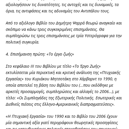
αξιολογήσουν τις δυνατότητες, τις αντοχές και τις δυναμικές, τα
όρια, τις αντιφάσεις και τις αδυναμίες του Αντιπάλου τους.
Από το αξιόλογο Βιβλίο του Δημήτρη Ψαρρά θεωρώ αναγκαίο και
σκόπιμο να κάνω τρεις συγκεκριμένες επισημάνσεις. Θα
συμπληρώσω τις τρεις επισημάνσεις με τρία Υστερόγραφα για την
πολιτική συγκυρία.
4. Επισήμανση πρώτη: «Το έργο ζωής»
Στο κεφάλαιο ΙΙΙ του Βιβλίου με τίτλο «Το Έργο Ζωής»
εκτυλίσσεται μία περιεκτική και κριτική ανάλυση της «Πτυχιακής
Εργασίας» του Κυριάκου Μητσοτάκη στο Χάρβαρντ το 1990, η
οποία αποτελεί τη βάση του Βιβλίου του (…που εκδόθηκε με
αρκετές προσαρμογές, συμπληρώσεις και αλλαγές το 2006…), με
τίτλο: «Οι Συμπληγάδες της Εξωτερικής Πολιτικής. Εσωτερικές και
Διεθνείς πιέσεις στις Ελληνο-Αμερικανικές διαπραγματεύσεις».
«Η Πτυχιακή Εργασία» του 1990 και το Βιβλίο του 2006 έχουν
μία σημαντική αξία γιατί περιγράφουν θεωρητικές προσεγγίσεις
και τις κατευθυντήριες πολιτικές στοχοθετήσεις του σημερινού