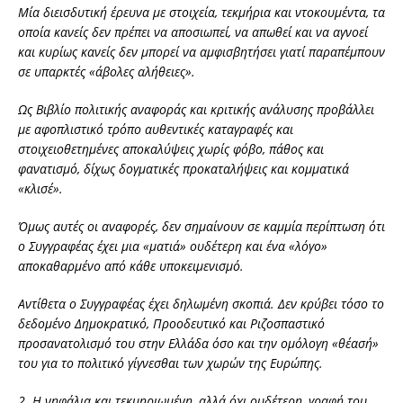
Μία διεισδυτική έρευνα με στοιχεία, τεκμήρια και ντοκουμέντα, τα
οποία κανείς δεν πρέπει να αποσιωπεί, να απωθεί και να αγνοεί
και κυρίως κανείς δεν μπορεί να αμφισβητήσει γιατί παραπέμπουν
σε υπαρκτές «άβολες αλήθειες».
Ως Βιβλίο πολιτικής αναφοράς και κριτικής ανάλυσης προβάλλει
με αφοπλιστικό τρόπο αυθεντικές καταγραφές και
στοιχειοθετημένες αποκαλύψεις χωρίς φόβο, πάθος και
φανατισμό, δίχως δογματικές προκαταλήψεις και κομματικά
«κλισέ».
Όμως αυτές οι αναφορές, δεν σημαίνουν σε καμμία περίπτωση ότι
ο Συγγραφέας έχει μια «ματιά» ουδέτερη και ένα «λόγο»
αποκαθαρμένο από κάθε υποκειμενισμό.
Αντίθετα ο Συγγραφέας έχει δηλωμένη σκοπιά. Δεν κρύβει τόσο το
δεδομένο Δημοκρατικό, Προοδευτικό και Ριζοσπαστικό
προσανατολισμό του στην Ελλάδα όσο και την ομόλογη «θέασή»
του για το πολιτικό γίγνεσθαι των χωρών της Ευρώπης.
2. Η νηφάλια και τεκμηριωμένη, αλλά όχι ουδέτερη, γραφή του