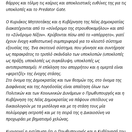
θάρρος και τόλμη τις καίριες και αποκλειστικές ευθύνες της για τις
υποκλοπές και το Predator Gate.
Ο Κυριάκος Μητσοτάκης και η Κυβέρνηση της Νέας Δημοκρατίας
διακατέχονται από το «σύνδρομο της στρουθοκαμήλου» και από
το «Σύνδρομο Νίξον». Κρύβονται πίσω από το «απόρρητο», γιατί
έχουν ένοχη καθεστωτική συμπεριφορά για το κλειστό σύστημα
εξουσίας της. Ένα σκοτεινό σύστημα, που γέννησε και συντήρησε
ως παρακράτος το τριπλό σκάνδαλο των υποκλοπών (υποκλοπές
ως πράξη, υποκλοπές ως συγκάλυψη, υποκλοπές ως
αντιπερισπασμό). Η επίκληση του απορρήτου και η ομερτά είναι
«φερετζές» της ένοχης στάσης.
Στο όνομα της Δημοκρατίας και των θεσμών της, στο όνομα της
Διαφάνειας και της Λογοδοσίας είναι απαίτηση όλων των
Πολιτικών και των Κοινωνικών Δυνάμεων ο Πρωθυπουργός και η
Κυβέρνηση της Νέας Δημοκρατίας να πάψουν επιτέλους να
δικαιολογούν με τα μισόλογα και με τη στάση τους μία
πολύμορφη εκτροπή και με τη σειρά της η Δικαιοσύνη να
προχωράει με βηματισμό χελώνας.
Κυριαρχεί η εντύπωση ότι ο Πρωθυπουργός και η Κυβέρνησή του