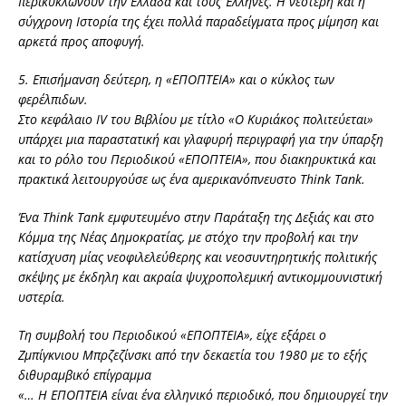
περικυκλώνουν την Ελλάδα και τους Έλληνες. Η νεότερη και η
σύγχρονη Ιστορία της έχει πολλά παραδείγματα προς μίμηση και
αρκετά προς αποφυγή.
5. Επισήμανση δεύτερη, η «ΕΠΟΠΤΕΙΑ» και ο κύκλος των
φερέλπιδων.
Στο κεφάλαιο IV του Βιβλίου με τίτλο «Ο Κυριάκος πολιτεύεται»
υπάρχει μια παραστατική και γλαφυρή περιγραφή για την ύπαρξη
και το ρόλο του Περιοδικού «ΕΠΟΠΤΕΙΑ», που διακηρυκτικά και
πρακτικά λειτουργούσε ως ένα αμερικανόπνευστο Think Tank.
Ένα Think Tank εμφυτευμένο στην Παράταξη της Δεξιάς και στο
Κόμμα της Νέας Δημοκρατίας, με στόχο την προβολή και την
κατίσχυση μίας νεοφιλελεύθερης και νεοσυντηρητικής πολιτικής
σκέψης με έκδηλη και ακραία ψυχροπολεμική αντικομμουνιστική
υστερία.
Τη συμβολή του Περιοδικού «ΕΠΟΠΤΕΙΑ», είχε εξάρει ο
Ζμπίγκνιου Μπρζεζίνσκι από την δεκαετία του 1980 με το εξής
διθυραμβικό επίγραμμα
«… Η ΕΠΟΠΤΕΙΑ είναι ένα ελληνικό περιοδικό, που δημιουργεί την