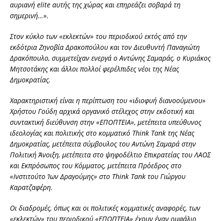
αυριανή elite αυτής της χώρας και επηρεάζει σοβαρά τη
σημερινή…».
Στον κύκλο των «εκλεκτών» του περιοδικού εκτός από την
εκδότρια Ζηνοβία Δρακοπούλου και τον Διευθυντή Παναγιώτη
Δρακόπουλο, συμμετείχαν ενεργά ο Αντώνης Σαμαράς, ο Κυριάκος
Μητσοτάκης και άλλοι πολλοί φερέλπιδες νέοι της Νέας
Δημοκρατίας.
Χαρακτηριστική είναι η περίπτωση του «ιδιοφυή διανοούμενου»
Χρήστου Γούδη αρχικά οργανικό στέλεχος στην εκδοτική και
συντακτική διεύθυνση στην «ΕΠΟΠΤΕΙΑ», μετέπειτα υπεύθυνος
ιδεολογίας και πολιτικής στο κομματικό Think Tank της Νέας
Δημοκρατίας, μετέπειτα σύμβουλος του Αντώνη Σαμαρά στην
Πολιτική Άνοιξη, μετέπειτα στο ψηφοδέλτιο Επικρατείας του ΛΑΟΣ
και Εκπρόσωπος του Κόμματος, μετέπειτα Πρόεδρος στο
«Ινστιτούτο Ίων Δραγούμης» στο Think Tank του Γιώργου
Καρατζαφέρη.
Οι διαδρομές, όπως και οι πολιτικές κομματικές αναφορές, των
«εκλεκτών» του περιοδικού «ΕΠΟΠΤΕΙΑ» έχουν έναν ομφάλιο