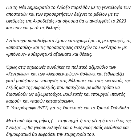
Για τη Νέα Δημοκρατία το ένδοξο παρελθόν με τη γενεολογία των
αποστατών και των προσαρτήσεων δείχνει το μέλλον με τις
εφεδρείες της Ακροδεξιάς και σίγουρα θα επαναληφθεί το 2023
και πριν και μετά τις Εκλογές.
Αντίστοιχα παραδείγματα έχουν καταγραφεί με τις μεταγραφές, τις
«αποστασίες» και τις προσαρτήσεις στελεχών του «Κέντρου» με
«μπόνους» Κυβερνητικά αξιώματα και θέσεις.
Όμως στις σημερινές συνθήκες το πολιτικό αζιμούθιο των
«Κεντρώων» και των «Ακροκεντρώων» θολώνει και ξεθωριάζει
γιατί μοιάζουν με ναυαγούς στις θάλασσες και τους ωκεανούς της
Δεξιάς και της Ακροδεξιάς, που πασχίζουν με κάθε τρόπο να
διασωθούν ως αξιωματούχοι, Βουλευτές και Υπουργοί «παντός
καιρού» και «πασών καταστάσεων».
7. Υστερόγραφο (Υ/Γ1) για τις Υποκλοπές και το Τριπλό Σκάνδαλο
Μετά από λίγους μήνες (…. στην αρχή, ή στη μέση ή στο τέλος της
Άνοιξης….) θα γίνουν εκλογές και ο Ελληνικός Λαός ελεύθερα και
δημοκρατικά θα εκφράσει την ετυμηγορία του.