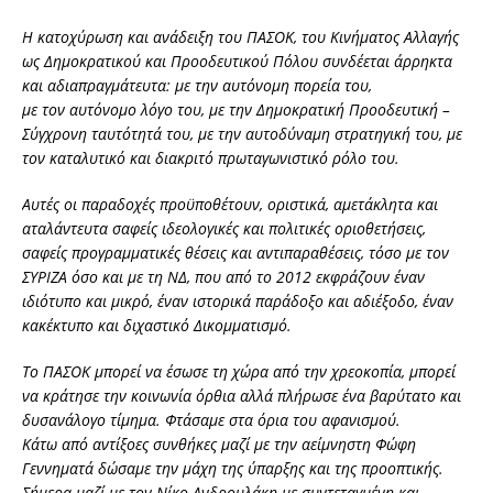
Η κατοχύρωση και ανάδειξη του ΠΑΣΟΚ, του Κινήματος Αλλαγής
ως Δημοκρατικού και Προοδευτικού Πόλου συνδέεται άρρηκτα
και αδιαπραγμάτευτα: με την αυτόνομη πορεία του,
με τον αυτόνομο λόγο του, με την Δημοκρατική Προοδευτική –
Σύγχρονη ταυτότητά του, με την αυτοδύναμη στρατηγική του, με
τον καταλυτικό και διακριτό πρωταγωνιστικό ρόλο του.
Αυτές οι παραδοχές προϋποθέτουν, οριστικά, αμετάκλητα και
αταλάντευτα σαφείς ιδεολογικές και πολιτικές οριοθετήσεις,
σαφείς προγραμματικές θέσεις και αντιπαραθέσεις, τόσο με τον
ΣΥΡΙΖΑ όσο και με τη ΝΔ, που από το 2012 εκφράζουν έναν
ιδιότυπο και μικρό, έναν ιστορικά παράδοξο και αδιέξοδο, έναν
κακέκτυπο και διχαστικό Δικομματισμό.
Το ΠΑΣΟΚ μπορεί να έσωσε τη χώρα από την χρεοκοπία, μπορεί
να κράτησε την κοινωνία όρθια αλλά πλήρωσε ένα βαρύτατο και
δυσανάλογο τίμημα. Φτάσαμε στα όρια του αφανισμού.
Κάτω από αντίξοες συνθήκες μαζί με την αείμνηστη Φώφη
Γεννηματά δώσαμε την μάχη της ύπαρξης και της προοπτικής.
Σήμερα μαζί με τον Νίκο Ανδρουλάκη με συντεταγμένη και