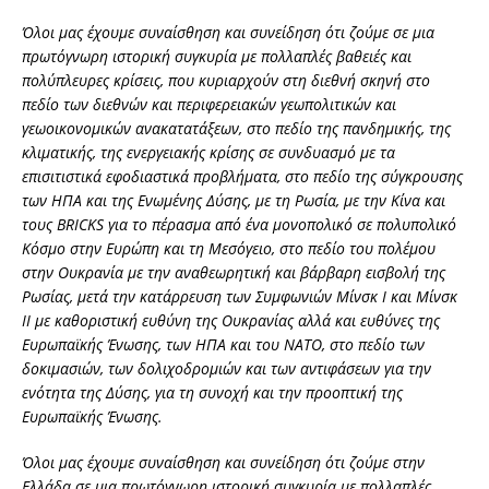
Όλοι μας έχουμε συναίσθηση και συνείδηση ότι ζούμε σε μια
πρωτόγνωρη ιστορική συγκυρία με πολλαπλές βαθειές και
πολύπλευρες κρίσεις, που κυριαρχούν στη διεθνή σκηνή στο
πεδίο των διεθνών και περιφερειακών γεωπολιτικών και
γεωοικονομικών ανακατατάξεων, στο πεδίο της πανδημικής, της
κλιματικής, της ενεργειακής κρίσης σε συνδυασμό με τα
επισιτιστικά εφοδιαστικά προβλήματα, στο πεδίο της σύγκρουσης
των ΗΠΑ και της Ενωμένης Δύσης, με τη Ρωσία, με την Κίνα και
τους BRICKS για το πέρασμα από ένα μονοπολικό σε πολυπολικό
Κόσμο στην Ευρώπη και τη Μεσόγειο, στο πεδίο του πολέμου
στην Ουκρανία με την αναθεωρητική και βάρβαρη εισβολή της
Ρωσίας, μετά την κατάρρευση των Συμφωνιών Μίνσκ Ι και Μίνσκ
ΙΙ με καθοριστική ευθύνη της Ουκρανίας αλλά και ευθύνες της
Ευρωπαϊκής Ένωσης, των ΗΠΑ και του ΝΑΤΟ, στο πεδίο των
δοκιμασιών, των δολιχοδρομιών και των αντιφάσεων για την
ενότητα της Δύσης, για τη συνοχή και την προοπτική της
Ευρωπαϊκής Ένωσης.
Όλοι μας έχουμε συναίσθηση και συνείδηση ότι ζούμε στην
Ελλάδα σε μια πρωτόγνωρη ιστορική συγκυρία με πολλαπλές