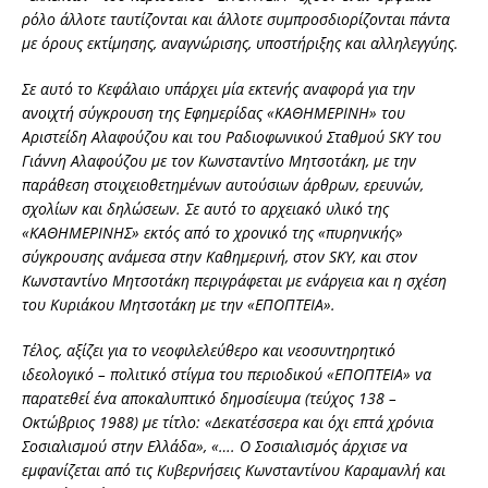
ρόλο άλλοτε ταυτίζονται και άλλοτε συμπροσδιορίζονται πάντα
με όρους εκτίμησης, αναγνώρισης, υποστήριξης και αλληλεγγύης.
Σε αυτό το Κεφάλαιο υπάρχει μία εκτενής αναφορά για την
ανοιχτή σύγκρουση της Εφημερίδας «ΚΑΘΗΜΕΡΙΝΗ» του
Αριστείδη Αλαφούζου και του Ραδιοφωνικού Σταθμού SKY του
Γιάννη Αλαφούζου με τον Κωνσταντίνο Μητσοτάκη, με την
παράθεση στοιχειοθετημένων αυτούσιων άρθρων, ερευνών,
σχολίων και δηλώσεων. Σε αυτό το αρχειακό υλικό της
«ΚΑΘΗΜΕΡΙΝΗΣ» εκτός από το χρονικό της «πυρηνικής»
σύγκρουσης ανάμεσα στην Καθημερινή, στον SKY, και στον
Κωνσταντίνο Μητσοτάκη περιγράφεται με ενάργεια και η σχέση
του Κυριάκου Μητσοτάκη με την «ΕΠΟΠΤΕΙΑ».
Τέλος, αξίζει για το νεοφιλελεύθερο και νεοσυντηρητικό
ιδεολογικό – πολιτικό στίγμα του περιοδικού «ΕΠΟΠΤΕΙΑ» να
παρατεθεί ένα αποκαλυπτικό δημοσίευμα (τεύχος 138 –
Οκτώβριος 1988) με τίτλο: «Δεκατέσσερα και όχι επτά χρόνια
Σοσιαλισμού στην Ελλάδα», «…. Ο Σοσιαλισμός άρχισε να
εμφανίζεται από τις Κυβερνήσεις Κωνσταντίνου Καραμανλή και