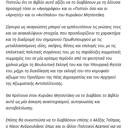
Πιστεύω ότι το Βιβλίο αυτό αξίζει να το διαβάσουν με τη δέουσα
προσοχή τόσο οι «Αγιογράφοι» και οι «Πιστοί» όσο και οι
«Αρνητές» και οι «Αντίπαλοι» του Κυριάκου Μητσοτάκη.
Σίγουρα ως αναγνώστες μπορεί να εμπλουτίσουν τις γνώσεις τους
και να ανακαλύψουν στοιχεία, που προσδιορίζουν το χαρακτήρα
και τη διαδρομή του σημερινού Πρωθυπουργού με τις
μεταλλασσόμενες ιδέες, σκέψεις, θέσεις και επιλογές του, με τις
επιλεκτικές πολιτικές συγγένειες του, με τις παράδοξες κομματικές
συμμαχίες του σε μία κρίσιμη περίοδο από τα φοιτητικά του
χρόνια μέχρι τη Βουλευτική Εκλογή του και την Υπουργική θητεία
του, μέχρι τη διεκδίκηση και την εκλογή του στο κορυφαίο
αξίωμα του Προέδρου της Νέας Δημοκρατίας και του Αρχηγού
της Αξιωματικής Αντιπολίτευσης.
Θα πρότεινα στον Κυριάκο Μητσοτάκη να το διαβάσει το Βιβλίο
αυτό ως μία άσκηση αναστοχασμού, αυτογνωσίας και
αυτοβελτίωσης.
Επίσης θα συνιστούσα να το διαβάσουν επίσης ο Αλέξης Τσίπρας,
ο Νίκος Ανδρουλάκης όπως και οι άλλοι Πολιτικοί Αρχηγοί για να