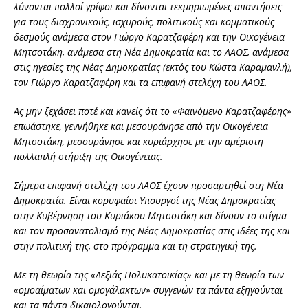
λύνονται πολλοί γρίφοι και δίνονται τεκμηριωμένες απαντήσεις
για τους διαχρονικούς, ισχυρούς, πολιτικούς και κομματικούς
δεσμούς ανάμεσα στον Γιώργο Καρατζαφέρη και την Οικογένεια
Μητσοτάκη, ανάμεσα στη Νέα Δημοκρατία και το ΛΑΟΣ, ανάμεσα
στις ηγεσίες της Νέας Δημοκρατίας (εκτός του Κώστα Καραμανλή),
τον Γιώργο Καρατζαφέρη και τα επιφανή στελέχη του ΛΑΟΣ.
Ας μην ξεχάσει ποτέ και κανείς ότι το «Φαινόμενο Καρατζαφέρης»
επωάστηκε, γεννήθηκε και μεσουράνησε από την Οικογένεια
Μητσοτάκη, μεσουράνησε και κυριάρχησε με την αμέριστη
πολλαπλή στήριξη της Οικογένειας.
Σήμερα επιφανή στελέχη του ΛΑΟΣ έχουν προσαρτηθεί στη Νέα
Δημοκρατία. Είναι κορυφαίοι Υπουργοί της Νέας Δημοκρατίας
στην Κυβέρνηση του Κυριάκου Μητσοτάκη και δίνουν το στίγμα
και τον προσανατολισμό της Νέας Δημοκρατίας στις ιδέες της και
στην πολιτική της, στο πρόγραμμα και τη στρατηγική της.
Με τη θεωρία της «Δεξιάς Πολυκατοικίας» και με τη θεωρία των
«ομοαίματων και ομογάλακτων» συγγενών τα πάντα εξηγούνται
και τα πάντα δικαιολογούνται.