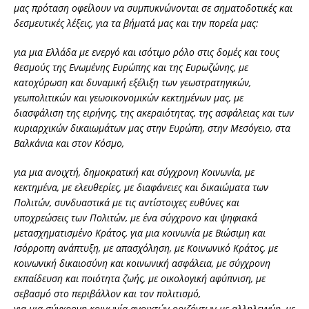
μας πρόταση οφείλουν να συμπυκνώνονται σε σηματοδοτικές και
δεσμευτικές λέξεις, για τα βήματά μας και την πορεία μας:
για μια Ελλάδα με ενεργό και ισότιμο ρόλο στις δομές και τους
θεσμούς της Ενωμένης Ευρώπης και της Ευρωζώνης, με
κατοχύρωση και δυναμική εξέλιξη των γεωστρατηγικών,
γεωπολιτικών και γεωοικονομικών κεκτημένων μας, με
διασφάλιση της ειρήνης, της ακεραιότητας, της ασφάλειας και των
κυριαρχικών δικαιωμάτων μας στην Ευρώπη, στην Μεσόγειο, στα
Βαλκάνια και στον Κόσμο,
για μια ανοιχτή, δημοκρατική και σύγχρονη Κοινωνία, με
κεκτημένα, με ελευθερίες, με διαφάνειες και δικαιώματα των
Πολιτών, συνδυαστικά με τις αντίστοιχες ευθύνες και
υποχρεώσεις των Πολιτών, με ένα σύγχρονο και ψηφιακά
μετασχηματισμένο Κράτος, για μια κοινωνία με Βιώσιμη και
Ισόρροπη ανάπτυξη, με απασχόληση, με Κοινωνικό Κράτος, με
κοινωνική δικαιοσύνη και κοινωνική ασφάλεια, με σύγχρονη
εκπαίδευση και ποιότητα ζωής, με οικολογική αφύπνιση, με
σεβασμό στο περιβάλλον και τον πολιτισμό,
για μια σύγχρονη κοινωνία ανοιχτών οριζόντων με αλληλεγγύη, με