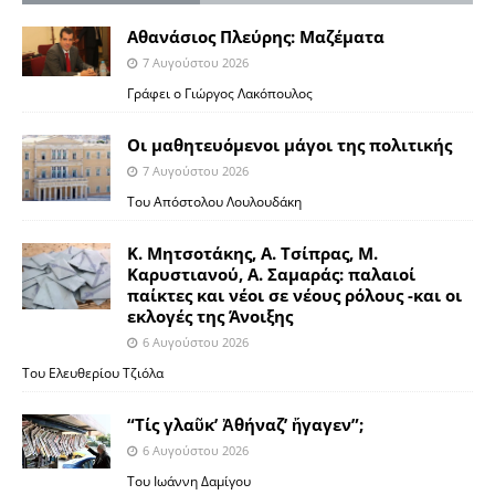
Αθανάσιος Πλεύρης: Μαζέματα
7 Αυγούστου 2026
Γράφει ο Γιώργος Λακόπουλος
Οι μαθητευόμενοι μάγοι της πολιτικής
7 Αυγούστου 2026
Του Απόστολου Λουλουδάκη
Κ. Μητσοτάκης, Α. Τσίπρας, Μ.
Καρυστιανού, Α. Σαμαράς: παλαιοί
παίκτες και νέοι σε νέους ρόλους -και οι
εκλογές της Άνοιξης
6 Αυγούστου 2026
Του Ελευθερίου Τζιόλα
“Τίς γλαῦκ’ Ἀθήναζ’ ἤγαγεν”;
6 Αυγούστου 2026
Του Ιωάννη Δαμίγου