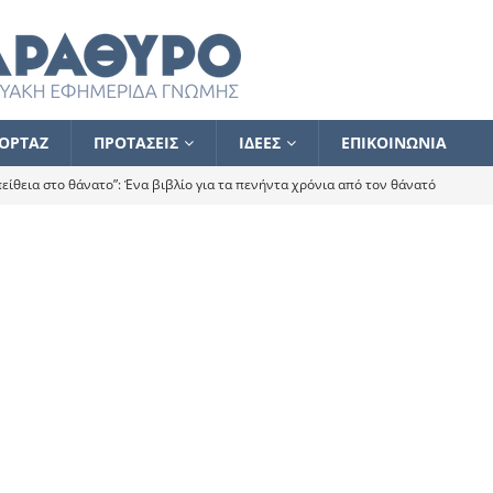
ΟΡΤΑΖ
ΠΡΟΤΑΣΕΙΣ
ΙΔΕΕΣ
ΕΠΙΚΟΙΝΩΝΙΑ
ίθεια στο θάνατο”: Ένα βιβλίο για τα πενήντα χρόνια από τον θάνατό
α το ποιος κοροϊδεύει ποιον Αλέξη
ΑΝΑΓΝΩΣΕΙΣ
 ισχυρίστηκα ότι δεν υπάρχει παρακολούθηση και κέντρο το οποίο
τεί θερμά όσους σπεύδουν να το ενισχύσουν – Συνεχίζουμε
FLASH
ίας θα κινηθεί στην αντίθετη κατεύθυνση
ΑΝΑΓΝΩΣΕΙΣ
ΠΡΟΣΩΠΟΓΡΑΦΙΕΣ
ίλημμα των εκλογών
ΑΝΑΓΝΩΣΕΙΣ