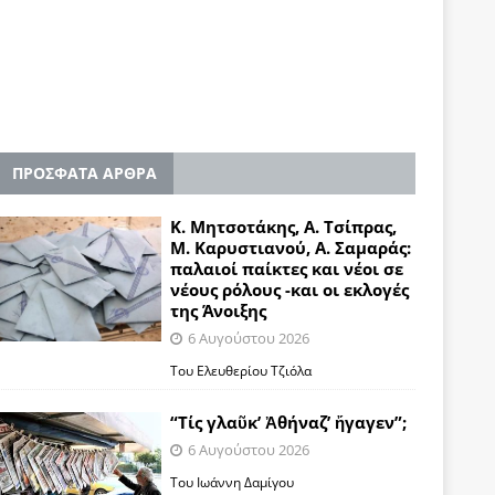
ΠΡΟΣΦΑΤΑ ΑΡΘΡΑ
Κ. Μητσοτάκης, Α. Τσίπρας,
Μ. Καρυστιανού, Α. Σαμαράς:
παλαιοί παίκτες και νέοι σε
νέους ρόλους -και οι εκλογές
της Άνοιξης
6 Αυγούστου 2026
Του Ελευθερίου Τζιόλα
“Τίς γλαῦκ’ Ἀθήναζ’ ἤγαγεν”;
6 Αυγούστου 2026
Του Ιωάννη Δαμίγου