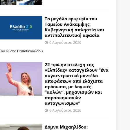
Το μεγάλο «ριφιφί» του
Ταμείου Ανάκαμψης:
Κυβερνητική απληστία και
αντιπολιτευτική αφασία
6 Αυγούστου 2026
Του Κώστα Παπαθεοδώρου
22 πρώην στελέχη της
«Ελπίδας» καταγγέλουν “ένα
συγκεντρωτικό μοντέλο
αποφάσεων από ελάχιστα
πρόσωπα, με λογικές
“αυλών”, μηχανισμών και
παρασκηνιακών
ανταγωνισμών”
6 Αυγούστου 2026
Δόμνα Μιχαηλίδου: