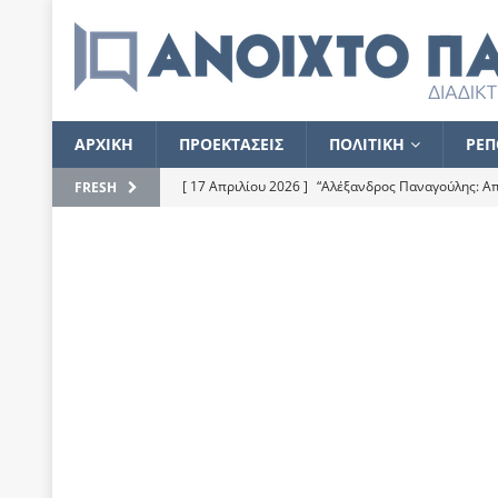
ΑΡΧΙΚΗ
ΠΡΟΕΚΤΑΣΕΙΣ
ΠΟΛΙΤΙΚΗ
ΡΕΠ
[ 17 Απριλίου 2026 ]
“Αλέξανδρος Παναγούλης: Απε
FRESH
του
ΕΠΙΛΟΓΕΣ
[ 17 Φεβρουαρίου 2026 ]
Απορίες και η απορία γι
[ 7 Νοεμβρίου 2022 ]
Kυρ. Μητσοτάκης: “Ουδέποτε
χειρίζεται το λογισμικό Predator”
ΡΕΠΟΡΤΑΖ
[ 21 Ιουλίου 2021 ]
Το Ανοιχτό Παράθυρο ευχαρισ
[ 15 Σεπτεμβρίου 2020 ]
Το εκκρεμές της οικονομ
[ 14 Ιουλίου 2020 ]
Κ. Καραμανλής: Κασσάνδρα
[ 4 Ιουλίου 2020 ]
Το σκληρό φθινόπωρο και το δ