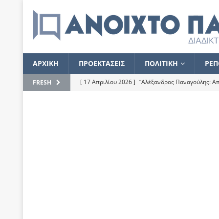
ΑΡΧΙΚΗ
ΠΡΟΕΚΤΑΣΕΙΣ
ΠΟΛΙΤΙΚΗ
ΡΕΠ
[ 17 Απριλίου 2026 ]
“Αλέξανδρος Παναγούλης: Απε
FRESH
του
ΕΠΙΛΟΓΕΣ
[ 17 Φεβρουαρίου 2026 ]
Απορίες και η απορία γι
[ 7 Νοεμβρίου 2022 ]
Kυρ. Μητσοτάκης: “Ουδέποτε
χειρίζεται το λογισμικό Predator”
ΡΕΠΟΡΤΑΖ
[ 21 Ιουλίου 2021 ]
Το Ανοιχτό Παράθυρο ευχαρισ
[ 15 Σεπτεμβρίου 2020 ]
Το εκκρεμές της οικονομ
[ 14 Ιουλίου 2020 ]
Κ. Καραμανλής: Κασσάνδρα
[ 4 Ιουλίου 2020 ]
Το σκληρό φθινόπωρο και το δ