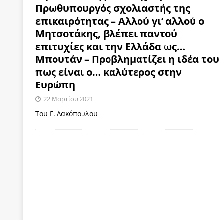
Πρωθυπουργός σχολιαστής της
[ 4 Αυγούστου 2026 ]
Η γενεαλογία του φασισμού
επικαιρότητας – Αλλού γι’ αλλού ο
ΠΑΡΕΜΒΑΣΕΙΣ
Μητσοτάκης, βλέπει παντού
[ 4 Αυγούστου 2026 ]
Εφημερίδα «Εστία»: Όταν η 
επιτυχίες και την Ελλάδα ως…
Μπουτάν – Προβληματίζει η ιδέα του
[ 4 Αυγούστου 2026 ]
Η συμφωνία πυρηνικής συν
πως είναι ο… καλύτερος στην
[ 4 Αυγούστου 2026 ]
Τα γεγονότα της Τηλλυρίας 
Ευρώπη
[ 4 Αυγούστου 2026 ]
Tηλεοπτικοί “Mega-Fiers”…
22 Μαρτίου 2021
[ 4 Αυγούστου 2026 ]
Κώστας Τσουκαλάς: Αντιπολ
Του Γ. Λακόπουλου