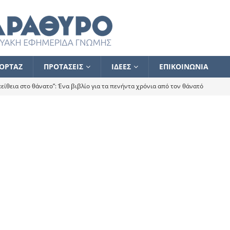
ΟΡΤΑΖ
ΠΡΟΤΑΣΕΙΣ
ΙΔΕΕΣ
ΕΠΙΚΟΙΝΩΝΙΑ
ίθεια στο θάνατο”: Ένα βιβλίο για τα πενήντα χρόνια από τον θάνατό
α το ποιος κοροϊδεύει ποιον Αλέξη
ΑΝΑΓΝΩΣΕΙΣ
 ισχυρίστηκα ότι δεν υπάρχει παρακολούθηση και κέντρο το οποίο
τεί θερμά όσους σπεύδουν να το ενισχύσουν – Συνεχίζουμε
FLASH
ίας θα κινηθεί στην αντίθετη κατεύθυνση
ΑΝΑΓΝΩΣΕΙΣ
ΠΡΟΣΩΠΟΓΡΑΦΙΕΣ
ίλημμα των εκλογών
ΑΝΑΓΝΩΣΕΙΣ