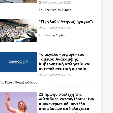
6 Αυγούστου 2026
Του Ελευθερίου Τζιόλα
“Τίς γλαῦκ’ Ἀθήναζ’ ἤγαγεν”;
6 Αυγούστου 2026
Του Ιωάννη Δαμίγου
Το μεγάλο «ριφιφί» του
Ταμείου Ανάκαμψης:
Κυβερνητική απληστία και
αντιπολιτευτική αφασία
6 Αυγούστου 2026
Του Κώστα Παπαθεοδώρου
22 πρώην στελέχη της
«Ελπίδας» καταγγέλουν “ένα
συγκεντρωτικό μοντέλο
αποφάσεων από ελάχιστα