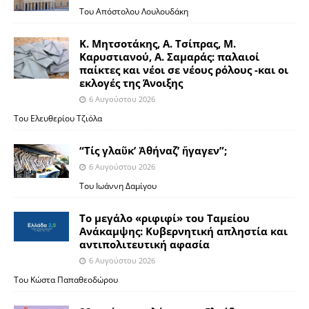
Του Απόστολου Λουλουδάκη
Κ. Μητσοτάκης, Α. Τσίπρας, Μ.
Καρυστιανού, Α. Σαμαράς: παλαιοί
παίκτες και νέοι σε νέους ρόλους -και οι
εκλογές της Άνοιξης
6 Αυγούστου 2026
Του Ελευθερίου Τζιόλα
“Τίς γλαῦκ’ Ἀθήναζ’ ἤγαγεν”;
6 Αυγούστου 2026
Του Ιωάννη Δαμίγου
Το μεγάλο «ριφιφί» του Ταμείου
Ανάκαμψης: Κυβερνητική απληστία και
αντιπολιτευτική αφασία
6 Αυγούστου 2026
Του Κώστα Παπαθεοδώρου