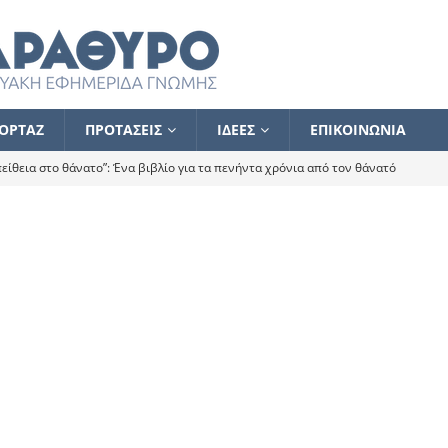
ΟΡΤΑΖ
ΠΡΟΤΑΣΕΙΣ
ΙΔΕΕΣ
ΕΠΙΚΟΙΝΩΝΙΑ
ίθεια στο θάνατο”: Ένα βιβλίο για τα πενήντα χρόνια από τον θάνατό
α το ποιος κοροϊδεύει ποιον Αλέξη
ΑΝΑΓΝΩΣΕΙΣ
 ισχυρίστηκα ότι δεν υπάρχει παρακολούθηση και κέντρο το οποίο
τεί θερμά όσους σπεύδουν να το ενισχύσουν – Συνεχίζουμε
FLASH
ίας θα κινηθεί στην αντίθετη κατεύθυνση
ΑΝΑΓΝΩΣΕΙΣ
ΠΡΟΣΩΠΟΓΡΑΦΙΕΣ
ίλημμα των εκλογών
ΑΝΑΓΝΩΣΕΙΣ