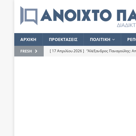
ΑΡΧΙΚΗ
ΠΡΟΕΚΤΑΣΕΙΣ
ΠΟΛΙΤΙΚΗ
ΡΕΠ
[ 17 Απριλίου 2026 ]
“Αλέξανδρος Παναγούλης: Απε
FRESH
του
ΕΠΙΛΟΓΕΣ
[ 17 Φεβρουαρίου 2026 ]
Απορίες και η απορία γι
[ 7 Νοεμβρίου 2022 ]
Kυρ. Μητσοτάκης: “Ουδέποτε
χειρίζεται το λογισμικό Predator”
ΡΕΠΟΡΤΑΖ
[ 21 Ιουλίου 2021 ]
Το Ανοιχτό Παράθυρο ευχαρισ
[ 15 Σεπτεμβρίου 2020 ]
Το εκκρεμές της οικονομ
[ 14 Ιουλίου 2020 ]
Κ. Καραμανλής: Κασσάνδρα
[ 4 Ιουλίου 2020 ]
Το σκληρό φθινόπωρο και το δ