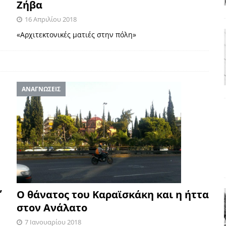
Ζήβα
ΑΠΟΨΕΙΣ
16 Απριλίου 2018
ς παράταξης: Ο λαός θέλει, αλλά τα κόμματα της αντιπολίτευσης δεν
«Αρχιτεκτονικές ματιές στην πόλη»
α της αθωότητας;» Το «αίνιγμα»και η «λύση» του μέσα από τον
ΑΝΑΓΝΩΣΕΙΣ
είου και οι Ρήτρες του ESM
ΑΠΟΨΕΙΣ
 ισχύς για την Ελλάδα
ΑΠΟΨΕΙΣ
εγελοιοποιήθη εμφανιζόμενη»: Το άδοξο βήμα της Μ. Καρυστιανού
”
Ο θάνατος του Καραϊσκάκη και η ήττα
στον Ανάλατο
7 Ιανουαρίου 2018