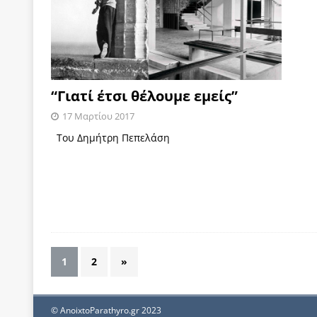
“Γιατί έτσι θέλουμε εμείς”
17 Μαρτίου 2017
Του Δημήτρη Πεπελάση
1
2
»
© AnoixtoParathyro.gr 2023