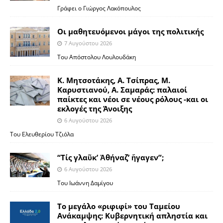
Γράφει ο Γιώργος Λακόπουλος
Οι μαθητευόμενοι μάγοι της πολιτικής
7 Αυγούστου 2026
Του Απόστολου Λουλουδάκη
Κ. Μητσοτάκης, Α. Τσίπρας, Μ.
Καρυστιανού, Α. Σαμαράς: παλαιοί
παίκτες και νέοι σε νέους ρόλους -και οι
εκλογές της Άνοιξης
6 Αυγούστου 2026
Του Ελευθερίου Τζιόλα
“Τίς γλαῦκ’ Ἀθήναζ’ ἤγαγεν”;
6 Αυγούστου 2026
Του Ιωάννη Δαμίγου
Το μεγάλο «ριφιφί» του Ταμείου
Ανάκαμψης: Κυβερνητική απληστία και