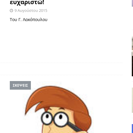
ευχαριστώ!
και το Σχέδιο Άτσεσον
ΑΠΟΨΕΙΣ
9 Αυγούστου 2015
ΑΠΟΨΕΙΣ
Του Γ. Λακόπουλου
ίτευση
ΠΡΟΒΟΛΕΣ
η Αυγούστου: Πώς ένας αποτυχημένος κοινοβουλευτικός έγινε
ίται και δεν εκβιάζεται
ΠΑΡΕΜΒΑΣΕΙΣ
χη της δεύτερης θέσης είναι (πολύ) ανοιχτή ακόμη. Προς αναμέτρηση
ΑΠΟΨΕΙΣ
ΣΚΕΨΕΙΣ