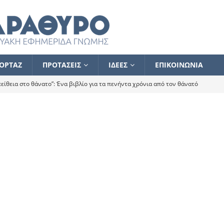
ΟΡΤΑΖ
ΠΡΟΤΑΣΕΙΣ
ΙΔΕΕΣ
ΕΠΙΚΟΙΝΩΝΙΑ
ίθεια στο θάνατο”: Ένα βιβλίο για τα πενήντα χρόνια από τον θάνατό
α το ποιος κοροϊδεύει ποιον Αλέξη
ΑΝΑΓΝΩΣΕΙΣ
 ισχυρίστηκα ότι δεν υπάρχει παρακολούθηση και κέντρο το οποίο
τεί θερμά όσους σπεύδουν να το ενισχύσουν – Συνεχίζουμε
FLASH
ίας θα κινηθεί στην αντίθετη κατεύθυνση
ΑΝΑΓΝΩΣΕΙΣ
ΠΡΟΣΩΠΟΓΡΑΦΙΕΣ
ίλημμα των εκλογών
ΑΝΑΓΝΩΣΕΙΣ