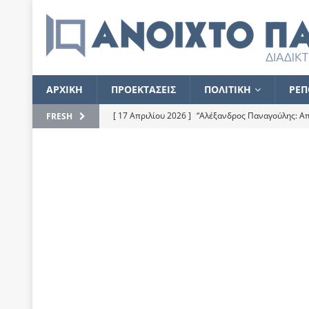
ΑΡΧΙΚΗ
ΠΡΟΕΚΤΑΣΕΙΣ
ΠΟΛΙΤΙΚΗ
ΡΕΠ
[ 17 Απριλίου 2026 ]
“Αλέξανδρος Παναγούλης: Απε
FRESH
του
ΕΠΙΛΟΓΕΣ
[ 17 Φεβρουαρίου 2026 ]
Απορίες και η απορία γι
[ 7 Νοεμβρίου 2022 ]
Kυρ. Μητσοτάκης: “Ουδέποτε
χειρίζεται το λογισμικό Predator”
ΡΕΠΟΡΤΑΖ
[ 21 Ιουλίου 2021 ]
Το Ανοιχτό Παράθυρο ευχαρισ
[ 15 Σεπτεμβρίου 2020 ]
Το εκκρεμές της οικονομ
[ 14 Ιουλίου 2020 ]
Κ. Καραμανλής: Κασσάνδρα
[ 4 Ιουλίου 2020 ]
Το σκληρό φθινόπωρο και το δ