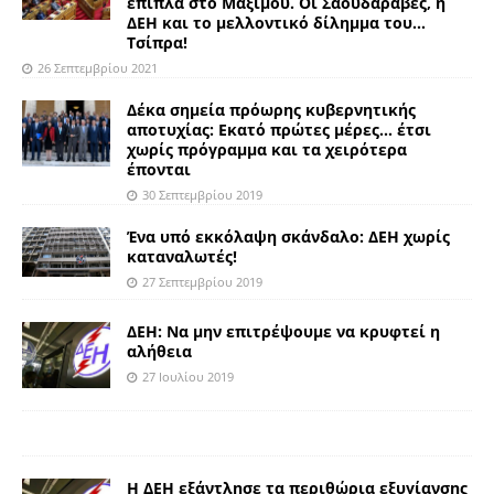
έπιπλα στο Μαξίμου. Οι Σαουδάραβες, η
ΔΕΗ και το μελλοντικό δίλημμα του…
Τσίπρα!
26 Σεπτεμβρίου 2021
Δέκα σημεία πρόωρης κυβερνητικής
αποτυχίας: Εκατό πρώτες μέρες… έτσι
χωρίς πρόγραμμα και τα χειρότερα
έπονται
30 Σεπτεμβρίου 2019
Ένα υπό εκκόλαψη σκάνδαλο: ΔΕΗ χωρίς
καταναλωτές!
27 Σεπτεμβρίου 2019
ΔΕΗ: Να μην επιτρέψουμε να κρυφτεί η
αλήθεια
27 Ιουλίου 2019
Η ΔΕΗ εξάντλησε τα περιθώρια εξυγίανσης