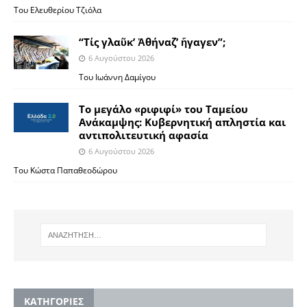
Του Ελευθερίου Τζιόλα
“Τίς γλαῦκ’ Ἀθήναζ’ ἤγαγεν”;
6 Αυγούστου 2026
Του Ιωάννη Δαμίγου
Το μεγάλο «ριφιφί» του Ταμείου
Ανάκαμψης: Κυβερνητική απληστία και
αντιπολιτευτική αφασία
6 Αυγούστου 2026
Του Κώστα Παπαθεοδώρου
KΑΤΗΓΟΡΙΕΣ