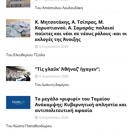
Του Απόστολου Λουλουδάκη
Κ. Μητσοτάκης, Α. Τσίπρας, Μ.
Καρυστιανού, Α. Σαμαράς: παλαιοί
παίκτες και νέοι σε νέους ρόλους -και οι
εκλογές της Άνοιξης
6 Αυγούστου 2026
Του Ελευθερίου Τζιόλα
“Τίς γλαῦκ’ Ἀθήναζ’ ἤγαγεν”;
6 Αυγούστου 2026
Του Ιωάννη Δαμίγου
Το μεγάλο «ριφιφί» του Ταμείου
Ανάκαμψης: Κυβερνητική απληστία και
αντιπολιτευτική αφασία
6 Αυγούστου 2026
Του Κώστα Παπαθεοδώρου