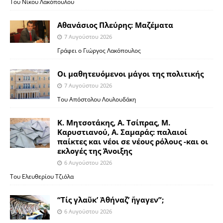
Του Νίκου Λακόπουλου
Αθανάσιος Πλεύρης: Μαζέματα
7 Αυγούστου 2026
Γράφει ο Γιώργος Λακόπουλος
Οι μαθητευόμενοι μάγοι της πολιτικής
7 Αυγούστου 2026
Του Απόστολου Λουλουδάκη
Κ. Μητσοτάκης, Α. Τσίπρας, Μ.
Καρυστιανού, Α. Σαμαράς: παλαιοί
παίκτες και νέοι σε νέους ρόλους -και οι
εκλογές της Άνοιξης
6 Αυγούστου 2026
Του Ελευθερίου Τζιόλα
“Τίς γλαῦκ’ Ἀθήναζ’ ἤγαγεν”;
6 Αυγούστου 2026