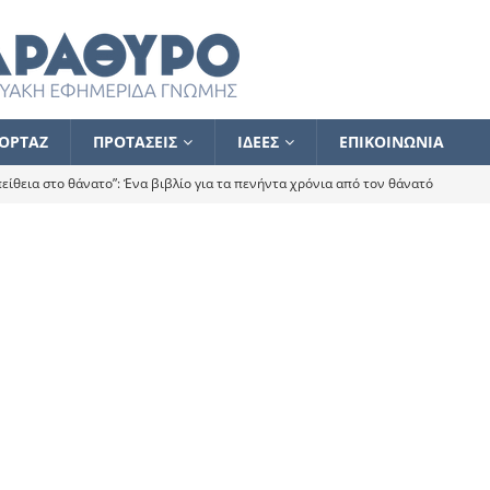
ΟΡΤΑΖ
ΠΡΟΤΑΣΕΙΣ
ΙΔΕΕΣ
ΕΠΙΚΟΙΝΩΝΙΑ
ίθεια στο θάνατο”: Ένα βιβλίο για τα πενήντα χρόνια από τον θάνατό
α το ποιος κοροϊδεύει ποιον Αλέξη
ΑΝΑΓΝΩΣΕΙΣ
 ισχυρίστηκα ότι δεν υπάρχει παρακολούθηση και κέντρο το οποίο
τεί θερμά όσους σπεύδουν να το ενισχύσουν – Συνεχίζουμε
FLASH
ίας θα κινηθεί στην αντίθετη κατεύθυνση
ΑΝΑΓΝΩΣΕΙΣ
ΠΡΟΣΩΠΟΓΡΑΦΙΕΣ
ίλημμα των εκλογών
ΑΝΑΓΝΩΣΕΙΣ