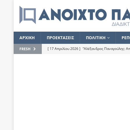
ΑΡΧΙΚΗ
ΠΡΟΕΚΤΑΣΕΙΣ
ΠΟΛΙΤΙΚΗ
ΡΕΠ
[ 17 Απριλίου 2026 ]
“Αλέξανδρος Παναγούλης: Απε
FRESH
του
ΕΠΙΛΟΓΕΣ
[ 17 Φεβρουαρίου 2026 ]
Απορίες και η απορία γι
[ 7 Νοεμβρίου 2022 ]
Kυρ. Μητσοτάκης: “Ουδέποτε
χειρίζεται το λογισμικό Predator”
ΡΕΠΟΡΤΑΖ
[ 21 Ιουλίου 2021 ]
Το Ανοιχτό Παράθυρο ευχαρισ
[ 15 Σεπτεμβρίου 2020 ]
Το εκκρεμές της οικονομ
[ 14 Ιουλίου 2020 ]
Κ. Καραμανλής: Κασσάνδρα
[ 4 Ιουλίου 2020 ]
Το σκληρό φθινόπωρο και το δ