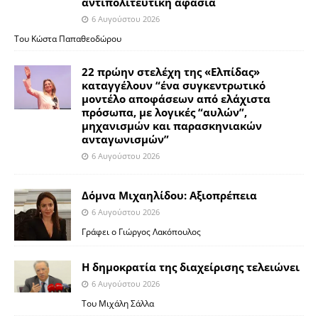
αντιπολιτευτική αφασία
6 Αυγούστου 2026
Του Κώστα Παπαθεοδώρου
22 πρώην στελέχη της «Ελπίδας»
καταγγέλουν “ένα συγκεντρωτικό
μοντέλο αποφάσεων από ελάχιστα
πρόσωπα, με λογικές “αυλών”,
μηχανισμών και παρασκηνιακών
ανταγωνισμών”
6 Αυγούστου 2026
Δόμνα Μιχαηλίδου: Αξιοπρέπεια
6 Αυγούστου 2026
Γράφει ο Γιώργος Λακόπουλος
Η δημοκρατία της διαχείρισης τελειώνει
6 Αυγούστου 2026
Του Μιχάλη Σάλλα