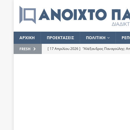
ΑΡΧΙΚΗ
ΠΡΟΕΚΤΑΣΕΙΣ
ΠΟΛΙΤΙΚΗ
ΡΕΠ
[ 17 Απριλίου 2026 ]
“Αλέξανδρος Παναγούλης: Απε
FRESH
του
ΕΠΙΛΟΓΕΣ
[ 17 Φεβρουαρίου 2026 ]
Απορίες και η απορία γι
[ 7 Νοεμβρίου 2022 ]
Kυρ. Μητσοτάκης: “Ουδέποτε
χειρίζεται το λογισμικό Predator”
ΡΕΠΟΡΤΑΖ
[ 21 Ιουλίου 2021 ]
Το Ανοιχτό Παράθυρο ευχαρισ
[ 15 Σεπτεμβρίου 2020 ]
Το εκκρεμές της οικονομ
[ 14 Ιουλίου 2020 ]
Κ. Καραμανλής: Κασσάνδρα
[ 4 Ιουλίου 2020 ]
Το σκληρό φθινόπωρο και το δ