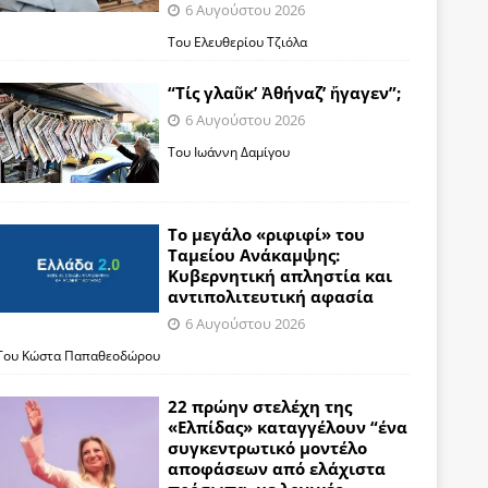
6 Αυγούστου 2026
Του Ελευθερίου Τζιόλα
“Τίς γλαῦκ’ Ἀθήναζ’ ἤγαγεν”;
6 Αυγούστου 2026
Του Ιωάννη Δαμίγου
Το μεγάλο «ριφιφί» του
Ταμείου Ανάκαμψης:
Κυβερνητική απληστία και
αντιπολιτευτική αφασία
6 Αυγούστου 2026
Του Κώστα Παπαθεοδώρου
22 πρώην στελέχη της
«Ελπίδας» καταγγέλουν “ένα
συγκεντρωτικό μοντέλο
αποφάσεων από ελάχιστα