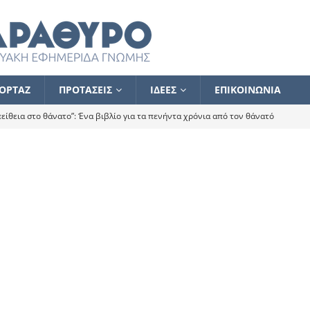
ΟΡΤΑΖ
ΠΡΟΤΑΣΕΙΣ
ΙΔΕΕΣ
ΕΠΙΚΟΙΝΩΝΙΑ
ίθεια στο θάνατο”: Ένα βιβλίο για τα πενήντα χρόνια από τον θάνατό
α το ποιος κοροϊδεύει ποιον Αλέξη
ΑΝΑΓΝΩΣΕΙΣ
 ισχυρίστηκα ότι δεν υπάρχει παρακολούθηση και κέντρο το οποίο
τεί θερμά όσους σπεύδουν να το ενισχύσουν – Συνεχίζουμε
FLASH
ίας θα κινηθεί στην αντίθετη κατεύθυνση
ΑΝΑΓΝΩΣΕΙΣ
ΠΡΟΣΩΠΟΓΡΑΦΙΕΣ
ίλημμα των εκλογών
ΑΝΑΓΝΩΣΕΙΣ