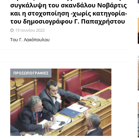
συγκάλυψη του σκανδάλου Νοβάρτις
έπεια
ΠΡΟΒΟΛΕΣ
και η στοχοποίηση -χωρίς κατηγορία-
ης τελειώνει
ΠΑΡΕΜΒΑΣΕΙΣ
του δημοσιογράφου Γ. Παπαχρήστου
ΣΚΕΨΕΙΣ
15 Ιουνίου 2022
γησίες
ΠΡΟΒΟΛΕΣ
Του Γ. Λακόπουλου
νερό
ΑΝΑΓΝΩΣΕΙΣ
: από τον Αντιδιαφωτισμό στον ψηφιακό Κοινωνικό Δαρβινισμό
ΠΡΟΣΩΠΟΓΡΑΦΙΕΣ
δημοσιογραφία βάζει τα χέρια της και βγάζει τα μάτια της
ΑΠΟΨΕΙΣ