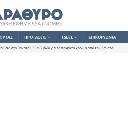
ΟΡΤΑΖ
ΠΡΟΤΑΣΕΙΣ
ΙΔΕΕΣ
ΕΠΙΚΟΙΝΩΝΙΑ
ίθεια στο θάνατο”: Ένα βιβλίο για τα πενήντα χρόνια από τον θάνατό
α το ποιος κοροϊδεύει ποιον Αλέξη
ΑΝΑΓΝΩΣΕΙΣ
 ισχυρίστηκα ότι δεν υπάρχει παρακολούθηση και κέντρο το οποίο
τεί θερμά όσους σπεύδουν να το ενισχύσουν – Συνεχίζουμε
FLASH
ίας θα κινηθεί στην αντίθετη κατεύθυνση
ΑΝΑΓΝΩΣΕΙΣ
ΠΡΟΣΩΠΟΓΡΑΦΙΕΣ
ίλημμα των εκλογών
ΑΝΑΓΝΩΣΕΙΣ