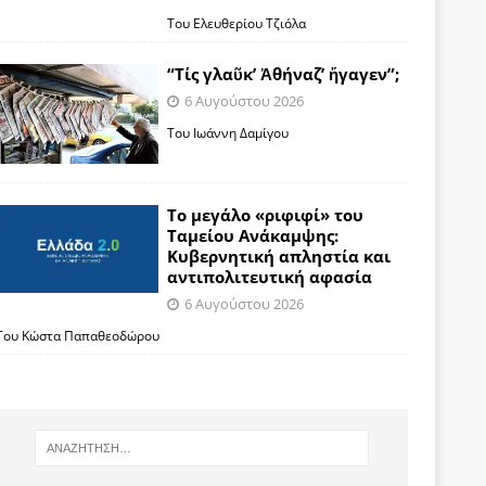
Του Ελευθερίου Τζιόλα
“Τίς γλαῦκ’ Ἀθήναζ’ ἤγαγεν”;
6 Αυγούστου 2026
Του Ιωάννη Δαμίγου
Το μεγάλο «ριφιφί» του
Ταμείου Ανάκαμψης:
Κυβερνητική απληστία και
αντιπολιτευτική αφασία
6 Αυγούστου 2026
Του Κώστα Παπαθεοδώρου