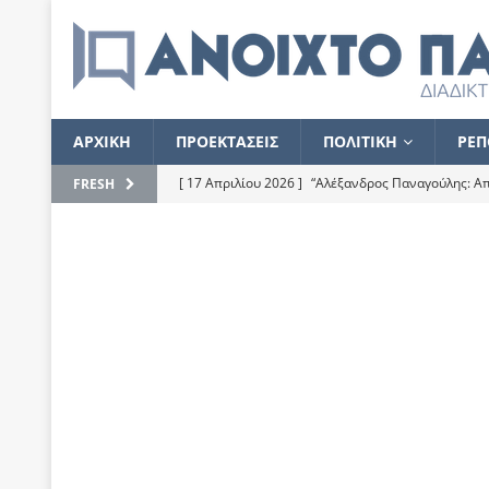
ΑΡΧΙΚΗ
ΠΡΟΕΚΤΑΣΕΙΣ
ΠΟΛΙΤΙΚΗ
ΡΕΠ
[ 17 Απριλίου 2026 ]
“Αλέξανδρος Παναγούλης: Απε
FRESH
του
ΕΠΙΛΟΓΕΣ
[ 17 Φεβρουαρίου 2026 ]
Απορίες και η απορία γι
[ 7 Νοεμβρίου 2022 ]
Kυρ. Μητσοτάκης: “Ουδέποτε
χειρίζεται το λογισμικό Predator”
ΡΕΠΟΡΤΑΖ
[ 21 Ιουλίου 2021 ]
Το Ανοιχτό Παράθυρο ευχαρισ
[ 15 Σεπτεμβρίου 2020 ]
Το εκκρεμές της οικονομ
[ 14 Ιουλίου 2020 ]
Κ. Καραμανλής: Κασσάνδρα
[ 4 Ιουλίου 2020 ]
Το σκληρό φθινόπωρο και το δ