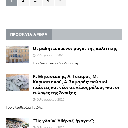
1
2
…
4
»
ΠΡΟΣΦΑΤΑ ΑΡΘΡΑ
Οι μαθητευόμενοι μάγοι της πολιτικής
7 Αυγούστου 2026
Του Απόστολου Λουλουδάκη
Κ. Μητσοτάκης, Α. Τσίπρας, Μ.
Καρυστιανού, Α. Σαμαράς: παλαιοί
παίκτες και νέοι σε νέους ρόλους -και οι
εκλογές της Άνοιξης
6 Αυγούστου 2026
Του Ελευθερίου Τζιόλα
“Τίς γλαῦκ’ Ἀθήναζ’ ἤγαγεν”;
6 Αυγούστου 2026