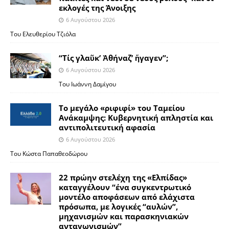
εκλογές της Άνοιξης
6 Αυγούστου 2026
Του Ελευθερίου Τζιόλα
“Τίς γλαῦκ’ Ἀθήναζ’ ἤγαγεν”;
6 Αυγούστου 2026
Του Ιωάννη Δαμίγου
Το μεγάλο «ριφιφί» του Ταμείου
Ανάκαμψης: Κυβερνητική απληστία και
αντιπολιτευτική αφασία
6 Αυγούστου 2026
Του Κώστα Παπαθεοδώρου
22 πρώην στελέχη της «Ελπίδας»
καταγγέλουν “ένα συγκεντρωτικό
μοντέλο αποφάσεων από ελάχιστα
πρόσωπα, με λογικές “αυλών”,
μηχανισμών και παρασκηνιακών
ανταγωνισμών”