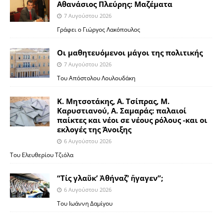
Αθανάσιος Πλεύρης: Μαζέματα
7 Αυγούστου 2026
Γράφει ο Γιώργος Λακόπουλος
Οι μαθητευόμενοι μάγοι της πολιτικής
7 Αυγούστου 2026
Του Απόστολου Λουλουδάκη
Κ. Μητσοτάκης, Α. Τσίπρας, Μ.
Καρυστιανού, Α. Σαμαράς: παλαιοί
παίκτες και νέοι σε νέους ρόλους -και οι
εκλογές της Άνοιξης
6 Αυγούστου 2026
Του Ελευθερίου Τζιόλα
“Τίς γλαῦκ’ Ἀθήναζ’ ἤγαγεν”;
6 Αυγούστου 2026
Του Ιωάννη Δαμίγου