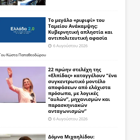
Το μεγάλο «ριφιφί» του
Ταμείου Ανάκαμψης:
Κυβερνητική απληστία και
αντιπολιτευτική αφασία
6 Αυγούστου 2026
Του Κώστα Παπαθεοδώρου
22 πρώην στελέχη της
«Ελπίδας» καταγγέλουν “ένα
συγκεντρωτικό μοντέλο
αποφάσεων από ελάχιστα
πρόσωπα, με λογικές
“αυλών”, μηχανισμών και
παρασκηνιακών
ανταγωνισμών”
6 Αυγούστου 2026
Δόμνα Μιχαηλίδου: