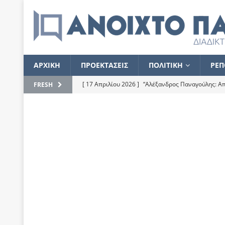
ΑΡΧΙΚΗ
ΠΡΟΕΚΤΑΣΕΙΣ
ΠΟΛΙΤΙΚΗ
ΡΕΠ
[ 17 Απριλίου 2026 ]
“Αλέξανδρος Παναγούλης: Απε
FRESH
του
ΕΠΙΛΟΓΕΣ
[ 17 Φεβρουαρίου 2026 ]
Απορίες και η απορία γι
[ 7 Νοεμβρίου 2022 ]
Kυρ. Μητσοτάκης: “Ουδέποτε
χειρίζεται το λογισμικό Predator”
ΡΕΠΟΡΤΑΖ
[ 21 Ιουλίου 2021 ]
Το Ανοιχτό Παράθυρο ευχαρισ
[ 15 Σεπτεμβρίου 2020 ]
Το εκκρεμές της οικονομ
[ 14 Ιουλίου 2020 ]
Κ. Καραμανλής: Κασσάνδρα
[ 4 Ιουλίου 2020 ]
Το σκληρό φθινόπωρο και το δ