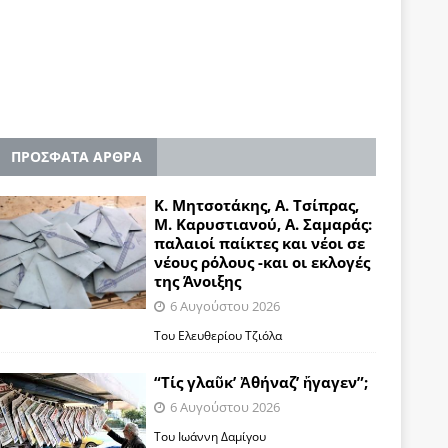
ΠΡΟΣΦΑΤΑ ΑΡΘΡΑ
Κ. Μητσοτάκης, Α. Τσίπρας,
Μ. Καρυστιανού, Α. Σαμαράς:
παλαιοί παίκτες και νέοι σε
νέους ρόλους -και οι εκλογές
της Άνοιξης
6 Αυγούστου 2026
Του Ελευθερίου Τζιόλα
“Τίς γλαῦκ’ Ἀθήναζ’ ἤγαγεν”;
6 Αυγούστου 2026
Του Ιωάννη Δαμίγου