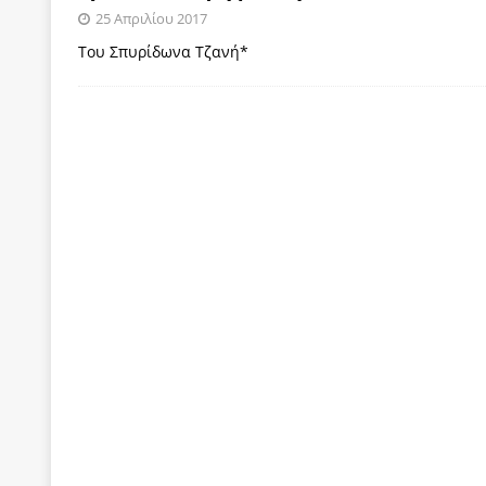
25 Απριλίου 2017
ΠΑΡΕΜΒΑΣΕΙΣ
Του Σπυρίδωνα Τζανή*
[ 4 Αυγούστου 2026 ]
Εφημερίδα «Εστία»: Όταν η 
[ 4 Αυγούστου 2026 ]
Η συμφωνία πυρηνικής συν
[ 4 Αυγούστου 2026 ]
Τα γεγονότα της Τηλλυρίας 
[ 4 Αυγούστου 2026 ]
Tηλεοπτικοί “Mega-Fiers”…
[ 4 Αυγούστου 2026 ]
Κώστας Τσουκαλάς: Αντιπολ
[ 4 Αυγούστου 2026 ]
Ο Ιωάννης Μεταξάς και η 4
δικτάτορας
ΕΠΙΛΟΓΕΣ