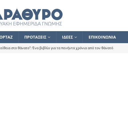
ΟΡΤΑΖ
ΠΡΟΤΑΣΕΙΣ
ΙΔΕΕΣ
ΕΠΙΚΟΙΝΩΝΙΑ
ίθεια στο θάνατο”: Ένα βιβλίο για τα πενήντα χρόνια από τον θάνατό
α το ποιος κοροϊδεύει ποιον Αλέξη
ΑΝΑΓΝΩΣΕΙΣ
 ισχυρίστηκα ότι δεν υπάρχει παρακολούθηση και κέντρο το οποίο
τεί θερμά όσους σπεύδουν να το ενισχύσουν – Συνεχίζουμε
FLASH
ίας θα κινηθεί στην αντίθετη κατεύθυνση
ΑΝΑΓΝΩΣΕΙΣ
ΠΡΟΣΩΠΟΓΡΑΦΙΕΣ
ίλημμα των εκλογών
ΑΝΑΓΝΩΣΕΙΣ