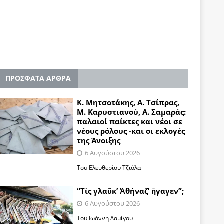
ΠΡΟΣΦΑΤΑ ΑΡΘΡΑ
Κ. Μητσοτάκης, Α. Τσίπρας,
Μ. Καρυστιανού, Α. Σαμαράς:
παλαιοί παίκτες και νέοι σε
νέους ρόλους -και οι εκλογές
της Άνοιξης
6 Αυγούστου 2026
Του Ελευθερίου Τζιόλα
“Τίς γλαῦκ’ Ἀθήναζ’ ἤγαγεν”;
6 Αυγούστου 2026
Του Ιωάννη Δαμίγου