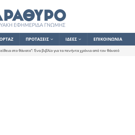
ΟΡΤΑΖ
ΠΡΟΤΑΣΕΙΣ
ΙΔΕΕΣ
ΕΠΙΚΟΙΝΩΝΙΑ
ίθεια στο θάνατο”: Ένα βιβλίο για τα πενήντα χρόνια από τον θάνατό
α το ποιος κοροϊδεύει ποιον Αλέξη
ΑΝΑΓΝΩΣΕΙΣ
 ισχυρίστηκα ότι δεν υπάρχει παρακολούθηση και κέντρο το οποίο
τεί θερμά όσους σπεύδουν να το ενισχύσουν – Συνεχίζουμε
FLASH
ίας θα κινηθεί στην αντίθετη κατεύθυνση
ΑΝΑΓΝΩΣΕΙΣ
ΠΡΟΣΩΠΟΓΡΑΦΙΕΣ
ίλημμα των εκλογών
ΑΝΑΓΝΩΣΕΙΣ