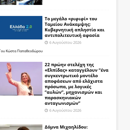
Το μεγάλο «ριφιφί» του
Ταμείου Ανάκαμψης:
Κυβερνητική απληστία και
αντιπολιτευτική αφασία
6 Αυγούστου 2026
Του Κώστα Παπαθεοδώρου
22 πρώην στελέχη της
«Ελπίδας» καταγγέλουν “ένα
συγκεντρωτικό μοντέλο
αποφάσεων από ελάχιστα
πρόσωπα, με λογικές
“αυλών”, μηχανισμών και
παρασκηνιακών
ανταγωνισμών”
6 Αυγούστου 2026
Δόμνα Μιχαηλίδου: