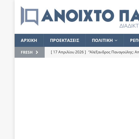
ΑΡΧΙΚΗ
ΠΡΟΕΚΤΑΣΕΙΣ
ΠΟΛΙΤΙΚΗ
ΡΕΠ
[ 17 Απριλίου 2026 ]
“Αλέξανδρος Παναγούλης: Απε
FRESH
του
ΕΠΙΛΟΓΕΣ
[ 17 Φεβρουαρίου 2026 ]
Απορίες και η απορία γι
[ 7 Νοεμβρίου 2022 ]
Kυρ. Μητσοτάκης: “Ουδέποτε
χειρίζεται το λογισμικό Predator”
ΡΕΠΟΡΤΑΖ
[ 21 Ιουλίου 2021 ]
Το Ανοιχτό Παράθυρο ευχαρισ
[ 15 Σεπτεμβρίου 2020 ]
Το εκκρεμές της οικονομ
[ 14 Ιουλίου 2020 ]
Κ. Καραμανλής: Κασσάνδρα
[ 4 Ιουλίου 2020 ]
Το σκληρό φθινόπωρο και το δ