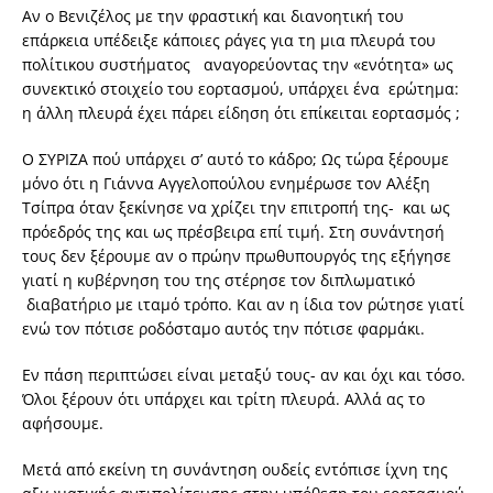
Αν ο Βενιζέλος με την φραστική και διανοητική του
επάρκεια υπέδειξε κάποιες ράγες για τη μια πλευρά του
πολίτικου συστήματος αναγορεύοντας την «ενότητα» ως
συνεκτικό στοιχείο του εορτασμού, υπάρχει ένα ερώτημα:
η άλλη πλευρά έχει πάρει είδηση ότι επίκειται εορτασμός ;
Ο ΣΥΡΙΖΑ πού υπάρχει σ’ αυτό το κάδρο; Ως τώρα ξέρουμε
μόνο ότι η Γιάννα Αγγελοπούλου ενημέρωσε τον Αλέξη
Τσίπρα όταν ξεκίνησε να χρίζει την επιτροπή της- και ως
πρόεδρός της και ως πρέσβειρα επί τιμή. Στη συνάντησή
τους δεν ξέρουμε αν ο πρώην πρωθυπουργός της εξήγησε
γιατί η κυβέρνηση του της στέρησε τον διπλωματικό
διαβατήριο με ιταμό τρόπο. Και αν η ίδια τον ρώτησε γιατί
ενώ τον πότισε ροδόσταμο αυτός την πότισε φαρμάκι.
Εν πάση περιπτώσει είναι μεταξύ τους- αν και όχι και τόσο.
Όλοι ξέρουν ότι υπάρχει και τρίτη πλευρά. Αλλά ας το
αφήσουμε.
Μετά από εκείνη τη συνάντηση ουδείς εντόπισε ίχνη της