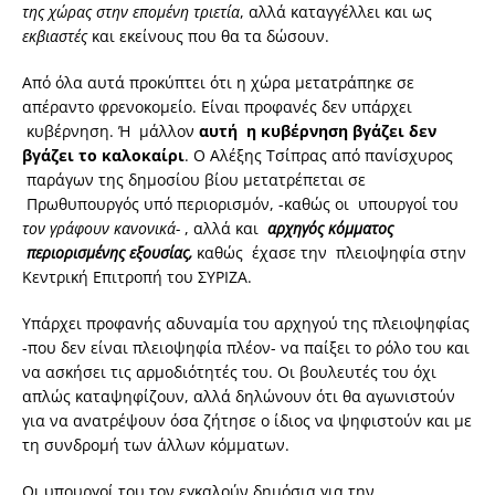
της χώρας στην επομένη τριετία
, αλλά καταγγέλλει και ως
εκβιαστές
και εκείνους που θα τα δώσουν.
Από όλα αυτά προκύπτει ότι η χώρα μετατράπηκε σε
απέραντο φρενοκομείο. Είναι προφανές δεν υπάρχει
κυβέρνηση. Ή μάλλον
αυτή η κυβέρνηση βγάζει δεν
βγάζει το καλοκαίρι
. Ο Αλέξης Τσίπρας από πανίσχυρος
παράγων της δημοσίου βίου μετατρέπεται σε
Πρωθυπουργός υπό περιορισμόν, -καθώς οι υπουργοί του
τον γράφουν κανονικά-
, αλλά και
αρχηγός κόμματος
περιορισμένης εξουσίας,
καθώς έχασε την πλειοψηφία στην
Κεντρική Επιτροπή του ΣΥΡΙΖΑ.
Υπάρχει προφανής αδυναμία του αρχηγού της πλειοψηφίας
-που δεν είναι πλειοψηφία πλέον- να παίξει το ρόλο του και
να ασκήσει τις αρμοδιότητές του. Οι βουλευτές του όχι
απλώς καταψηφίζουν, αλλά δηλώνουν ότι θα αγωνιστούν
για να ανατρέψουν όσα ζήτησε ο ίδιος να ψηφιστούν και με
τη συνδρομή των άλλων κόμματων.
Οι υπουργοί του τον εγκαλούν δημόσια για την …