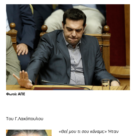
Φωτό: ΑΠΕ
Του Γ.Λακόπουλου
«Θεέ μου τι σου κάναμε;»
Ήταν