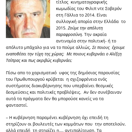
τίτλος κινηματογραφικής
κωμωδίας του Φιλιπ ντε Σοβερόν
στη Γάλλια το 2014. Είναι
συλλογική απορία στην Ελλάδα το
2015.
Ζούμε την απόλυτη
παραφροσύνη.
Την ακραία
αντινομία στην πολιτική- ή το
απόλυτο μπάχαλο για να το πούμε αλλιώς.
Σε ποιους έχουμε
εναποθέσει την τύχη της χώρας; Με ποιους κυβερνάει ο Αλέξςη
Τσίπρας και πως ακριβώς κυβερνάει;
Πίσω απο το χαρισματικό υφος της δημόσιας παρουσίας
του Πρωθυπουργού κρύβεται η σχιζοφρένεια ενός
συστήματος διακυβέρνησης που υπερβαίνει θεσμικές
δεσμεύσεις και πολιτικές προβλέψεις. Αν δεν συνέβαιναν
αυτά τα πράγματα δεν θα μπορούσε κανείς να τα
φανταστεί.
– Η κυβέρνηση παραμένει κυβέρνηση όχι επειδή τη
στηρίζουν οι βουλευτές των κομμάτων που την αποτελούν,
αλλά επειδή τη στηρίζει η…. αντιπολίτευση. Τα