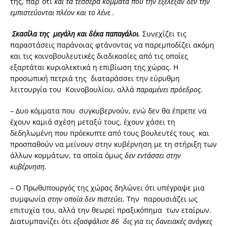
της, παρ’ ότι
και τα τέσσερα κόμματα που την εξέλεξαν δεν την
εμπιστεύονται πλέον και το λένε .
Σκασίλα της μεγάλη και δέκα παπαγάλοι
.
Συνεχίζει τις
παραστάσεις παράνοιας φτάνοντας να παρεμποδίζει ακόμη
και τις κοινοβουλευτικές διαδικασίες από τις οποίες
εξαρτάται κυριολεκτικά η επιβίωση της χώρας. Η
προσωπική πετριά της διαταράσσει την εύρυθμη
λειτουργία του Κοινοβουλίου, αλλά
παραμένει πρόεδρος.
– Δυο κόμματα που συγκυβερνούν, ενώ δεν θα έπρεπε να
έχουν καμιά σχέση μεταξύ τους, έχουν χάσει τη
δεδηλωμένη που πρόεκυπτε από τους βουλευτές τους και
προσπαθούν να μείνουν στην κυβέρνηση με τη στήριξη των
άλλων κομμάτων, τα οποία όμως
δεν εντάσσει στην
κυβέρνηση.
– Ο Πρωθυπουργός της χώρας δηλώνει ότι υπέγραψε μια
συμφωνία
στην οποία δεν πιστεύει.
Την παρουσιάζει ως
επιτυχία του, αλλά την θεωρεί πραξικόπημα των εταίρων.
Διατυμπανίζει ότι
εξασφάλισε 86 δις για τις δανειακές ανάγκες