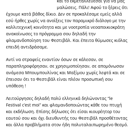
και το εκμεταλλεύεσαι για να μας
μαλώσεις. Πάλι! Αφού το ξέρεις ότι
έχουμε κατά βάθος δίκιο. Δεν σε προκαλέσαμε εμείς αλλά
εσύ ήρθες χωρίς να ανοίξεις τον παραμικρό διάλογο με την
καλλιτεχνική κοινότητα και με νοοτροπία νεοαποικιοκράτη
ανακοίνωσες το πρόγραμμα σου δηλαδή την
φλαμανδοποίηση του Φεστιβάλ. Και έπειτα θύμωσες κιόλας
επειδή αντιδράσαμε.
Αντί να στραφείς εναντίον όσων σε κάλεσαν, σε
παραπληροφόρησαν, σε χρησιμοποίησαν, σε απομόνωσαν
ανάμεσα Μπουμπουλίνας και Μαξίμου χωρίς λεφτά και σε
έπεισαν ότι το Φεστιβάλ είναι πλέον προσωπική σου
υπόθεση !
Λειτούργησες δηλαδή πολύ ελληνικά δηλώνοντας “le
Festival c’est moi” και φλαμανδοποιώντας κάθε του πτυχή
και εκδήλωση. Επίσης δήλωσες ότι είσαι κιουρέητορ του
εαυτού σου και όχι διευθυντής του Φεστιβάλ προσθέτοντας
και άλλα προβλήματα στον ήδη πολυταλαιπωρημένο θεσμό.