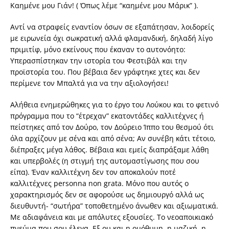
Καημένε μου Γιάν! ( Όπως λέμε “καημένε μου Μάρικ” ).
Αντί να στραφείς εναντίον όσων σε εξαπάτησαν, λοιδορείς
με ειρωνεία όχι σωκρατική αλλά φλαμανδική, δηλαδή λίγο
πριμιτίφ, μόνο εκείνους που έκαναν το αυτονόητο:
Υπερασπίστηκαν την ιστορία του Φεστιβάλ και την
προϊστορία του. Που βέβαια δεν γράφτηκε χτες και δεν
περίμενε τον Μπαλτά για να την αξιολογήσει!
Αλήθεια ενημερώθηκες για το έργο του Λούκου και το φετινό
πρόγραμμα που το “έτρεχαν” εκατοντάδες καλλιτέχνες ή
πείστηκες από τον Δούρο, τον Δούρειο Ίππο του θεσμού ότι
όλα αρχίζουν με σένα και από σένα; Αν συνέβη κάτι τέτοιο,
διέπραξες μέγα λάθος. Βέβαια και εμείς διαπράξαμε λάθη
και υπερβολές (η στιγμή της αυτομαστίγωσης που σου
είπα). Έναν καλλιτέχνη δεν τον αποκαλούν ποτέ
καλλιτέχνες personna non grata. Μόνο που αυτός ο
χαρακτηρισμός δεν σε αφορούσε ως δημιουργό αλλά ως
διευθυντή- “σωτήρα” τοποθετημένο άνωθεν και αξιωματικά.
Με αδιαφάνεια και με απόλυτες εξουσίες. Το νεοαποικιακό
πνεύμα που σου έλεγα. Εξ ου και η ομόθυμη, η μαζική, η