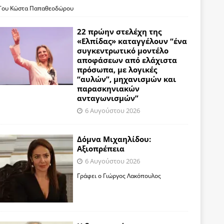
Του Κώστα Παπαθεοδώρου
22 πρώην στελέχη της
«Ελπίδας» καταγγέλουν “ένα
συγκεντρωτικό μοντέλο
αποφάσεων από ελάχιστα
πρόσωπα, με λογικές
“αυλών”, μηχανισμών και
παρασκηνιακών
ανταγωνισμών”
6 Αυγούστου 2026
Δόμνα Μιχαηλίδου:
Αξιοπρέπεια
6 Αυγούστου 2026
Γράφει ο Γιώργος Λακόπουλος