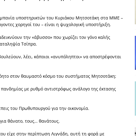
και το Σχέδιο Άτσεσον
ΑΠΟΨΕΙΣ
ΑΠΟΨΕΙΣ
κομπανία υποστηρικτών του Κυριάκου Μητσοτάκη στα ΜΜΕ –
γοντες χορηγοί του – είναι η ψυχολογική υποστήριξη.
ίτευση
ΠΡΟΒΟΛΕΣ
αδεικνύουν την «άβυσσο» που χωρίζει τον γόνο καλής
η Αυγούστου: Πώς ένας αποτυχημένος κοινοβουλευτικός έγινε
καταληψία Τσίπρα.
ουλεύουν, λέει, κάποιοι «ανυπόληπτοι» να αποστρέφονται
ίται και δεν εκβιάζεται
ΠΑΡΕΜΒΑΣΕΙΣ
χη της δεύτερης θέσης είναι (πολύ) ανοιχτή ακόμη. Προς αναμέτρηση
νόητο στον θαυμαστό κόσμο του συστήματος Μητσοτάκη;
ΑΠΟΨΕΙΣ
 πανδημίας με ρυθμό αντιστρόφως ανάλογο της έκτασης
έπεις του Πρωθυπουργού για την οικονομία.
 για θάνατο, τους… θανάτους.
ου είχε στην περίπτωση Λιγνάδη, αυτή τη φορά με