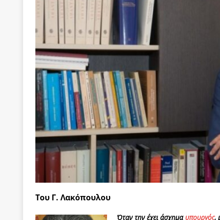
[ 22 Μαΐου 2020 ]
Μακάριος Λαζαρίδης: Έργο!
Π
[ 6 Αυγούστου 2026 ]
Το μεγάλο «ριφιφί» του Ταμ
ΑΠΟΨΕΙΣ
[ 6 Αυγούστου 2026 ]
22 πρώην στελέχη της «Ελπ
ελάχιστα πρόσωπα, με λογικές “αυλών”, μηχανισ
[ 6 Αυγούστου 2026 ]
Δόμνα Μιχαηλίδου: Αξιοπρ
[ 6 Αυγούστου 2026 ]
Η δημοκρατία της διαχείρισ
[ 5 Αυγούστου 2026 ]
Κυριάκος Μητσοτάκης: Αναλ
[ 4 Αυγούστου 2026 ]
Θα ανήκεις όπου ανήκει το 
[ 4 Αυγούστου 2026 ]
Η γενεαλογία του φασισμού
ΠΑΡΕΜΒΑΣΕΙΣ
Του Γ. Λακόπουλου
[ 4 Αυγούστου 2026 ]
Εφημερίδα «Εστία»: Όταν η 
[ 4 Αυγούστου 2026 ]
Η συμφωνία πυρηνικής συν
Όταν την έχει άσχημα
υπουργός
,