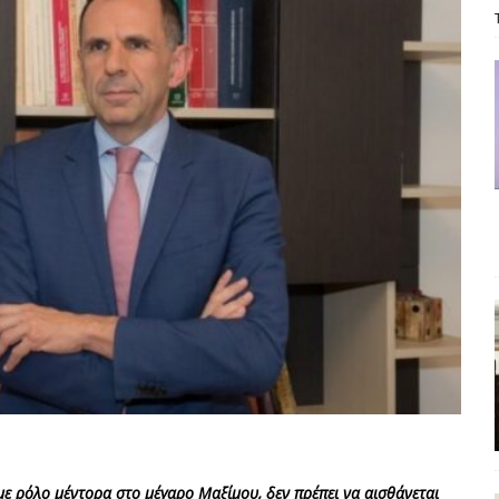
ΡΟΣΩΠΟΓΡΑΦΙΕΣ
είου Ανάκαμψης: Κυβερνητική απληστία και αντιπολιτευτική αφασία
ίδας» καταγγέλουν “ένα συγκεντρωτικό μοντέλο αποφάσεων από
μών και παρασκηνιακών ανταγωνισμών”
ΣΚΕΨΕΙΣ
έπεια
ΠΡΟΒΟΛΕΣ
ης τελειώνει
ΠΑΡΕΜΒΑΣΕΙΣ
γησίες
ΠΡΟΒΟΛΕΣ
νερό
ΑΝΑΓΝΩΣΕΙΣ
: από τον Αντιδιαφωτισμό στον ψηφιακό Κοινωνικό Δαρβινισμό
δημοσιογραφία βάζει τα χέρια της και βγάζει τα μάτια της
ΑΠΟΨΕΙΣ
εργασίας ΗΠΑ-Σαουδικής Αραβίας
ΑΠΟΨΕΙΣ
 με ρόλο μέντορα στο μέγαρο Μαξίμου, δεν πρέπει να αισθάνεται