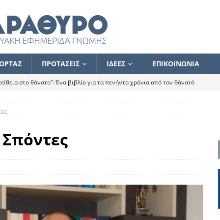
ΟΡΤΑΖ
ΠΡΟΤΑΣΕΙΣ
ΙΔΕΕΣ
ΕΠΙΚΟΙΝΩΝΙΑ
ίθεια στο θάνατο”: Ένα βιβλίο για τα πενήντα χρόνια από τον θάνατό
τες
α το ποιος κοροϊδεύει ποιον Αλέξη
ΑΝΑΓΝΩΣΕΙΣ
 ισχυρίστηκα ότι δεν υπάρχει παρακολούθηση και κέντρο το οποίο
 Σπόντες
τεί θερμά όσους σπεύδουν να το ενισχύσουν – Συνεχίζουμε
FLASH
ίας θα κινηθεί στην αντίθετη κατεύθυνση
ΑΝΑΓΝΩΣΕΙΣ
ΠΡΟΣΩΠΟΓΡΑΦΙΕΣ
ίλημμα των εκλογών
ΑΝΑΓΝΩΣΕΙΣ