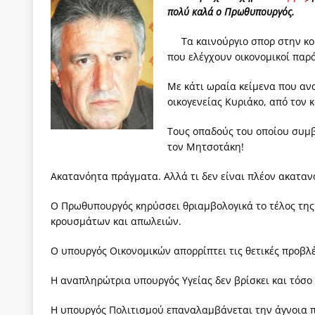
πολύ καλά ο Πρωθυπουργός.
[ 4 Αυγούστου 2026 ]
Τα γεγονότα της Τηλλυρίας 
[ 4 Αυγούστου 2026 ]
Tηλεοπτικοί “Mega-Fiers”…
Τα καινούργιο σπορ στην 
που ελέγχουν οικονομικοί παρά
[ 4 Αυγούστου 2026 ]
Κώστας Τσουκαλάς: Αντιπολ
Με κάτι ωραία κείμενα που αν
[ 4 Αυγούστου 2026 ]
Ο Ιωάννης Μεταξάς και η 4
οικογενείας Κυριάκο, από τον 
δικτάτορας
ΕΠΙΛΟΓΕΣ
Τους οπαδούς του οποίου συμβ
[ 3 Αυγούστου 2026 ]
Η ελευθεροτυπία δεν απειλε
τον Μητσοτάκη!
[ 3 Αυγούστου 2026 ]
ΠΑΣΟΚ ή ΕΛ.ΑΣ.; Γιατί η μά
Ακατανόητα πράγματα. Αλλά τι δεν είναι πλέον ακατα
των δύο κομμάτων και όχι Ανδρουλάκη -Τσίπρα.
Ο Πρωθυπουργός κηρύσσει θριαμβολογικά το τέλος της
κρουσμάτων και απωλειών.
Ο υπουργός Οικονομικών απορρίπτει τις θετικές προβλ
Η αναπληρώτρια υπουργός Υγείας δεν βρίσκει και τόσο
Η υπουργός Πολιτισμού επαναλαμβάνεται την άγνοια π