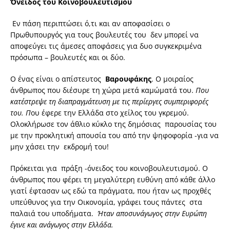
Όνειδος του Κοινοβουλευτισμού
Εν πάση περιπτώσει ό,τι και αν αποφασίσει ο
Πρωθυπουργός για τους βουλευτές του δεν μπορεί να
αποφεύγει τις άμεσες αποφάσεις για δυο συγκεκριμένα
πρόσωπα – βουλευτές και οι δύο.
Ο ένας είναι ο απίστευτος
Βαρουφάκης
. Ο μοιραίος
άνθρωπος που διέσυρε τη χώρα μετά καμώματά του.
Που
κατέστρεψε τη διαπραγμάτευση με τις περίεργες συμπεριφορές
του. Π
ου έφερε την Ελλάδα στο χείλος του γκρεμού.
Ολοκλήρωσε τον άθλιο κύκλο της δημόσιας παρουσίας του
με την προκλητική απουσία του από την ψηφοφορία -για να
μην χάσει την εκδρομή του!
Πρόκειται για πράξη -όνειδος του κοινοβουλευτισμού. Ο
άνθρωπος που φέρει τη μεγαλύτερη ευθύνη από κάθε άλλο
γιατί έφτασαν ως εδώ τα πράγματα, που ήταν ως προχθές
υπεύθυνος για την Οικονομία, γράφει τους πάντες στα
παλαιά του υποδήματα.
Ήταν αποσυνάγωγος στην Ευρώπη
έγινε και ανάγωγος στην Ελλάδα.