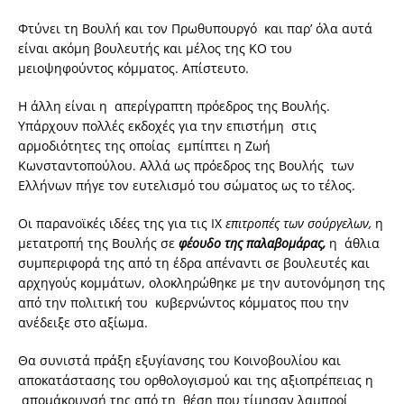
Φτύνει τη Βουλή και τον Πρωθυπουργό και παρ’ όλα αυτά
είναι ακόμη βουλευτής και μέλος της ΚΟ του
μειοψηφούντος κόμματος. Απίστευτο.
Η άλλη είναι η απερίγραπτη πρόεδρος της Βουλής.
Υπάρχουν πολλές εκδοχές για την επιστήμη στις
αρμοδιότητες της οποίας εμπίπτει η Ζωή
Κωνσταντοπούλου. Αλλά ως πρόεδρος της Βουλής των
Ελλήνων πήγε τον ευτελισμό του σώματος ως το τέλος.
Οι παρανοϊκές ιδέες της για τις ΙΧ
επιτροπές των σούργελων,
η
μετατροπή της Βουλής σε
φέουδο της παλαβομάρας,
η άθλια
συμπεριφορά της από τη έδρα απέναντι σε βουλευτές και
αρχηγούς κομμάτων, ολοκληρώθηκε με την αυτονόμηση της
από την πολιτική του κυβερνώντος κόμματος που την
ανέδειξε στο αξίωμα.
Θα συνιστά πράξη εξυγίανσης του Κοινοβουλίου και
αποκατάστασης του ορθολογισμού και της αξιοπρέπειας η
απομάκρυνσή της από τη θέση που τίμησαν λαμπροί