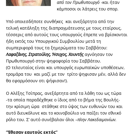
από τον Πρωθυπουργό
-και ήταν
κάμποσοι οι λάτρεις του σπορ.
Υπό οποιεσδήποτε συνθήκες και ανεξάρτητα από την
τελική κατάληξη της διαπραγμάτευσης με τους εταίρους,
τέσσερις από αυτούς τους υπουργούς έπρεπε να βρίσκονται
ήδη εκτός του Υπουργικού Συμβουλίου μετά τη
συμπεριφορά τους τα ξημερώματα του Σαββάτου:
Λαφαζάνης, Στρατούλης, Ήσυχος, Χουντής
αγνόησαν τον
Πρωθυπουργό στην ψηφοφορία του Σαββάτου.
(Ο τελευταίος είναι και υπουργός ευρωπαϊκών υποθέσεων,
τρομάρα του και μαζί με τον τρίτο ψηφισαν μέν, αλλά δεν
θα εφαρμόσουν οτι ψήφισαν!).
Ο Αλέξης Τσίπρας, ανεξάρτητα από τα λάθη του ως τώρα
-τα οποία παραδέχθηκε ο ίδιος από το βήμα της Βουλής-
την κρίσιμη ώρα στάθηκε στο ύψος των ευθυνών του και
αυτό διευκόλυνε και το κοινοβούλιο να παίξει τον εθνικό
ρόλο του. Σ’ αυτό συνέβαλαν όλοι –
πλην Λακεδαιμονίων.
“Έθεσαν εαυτούς εκτός”