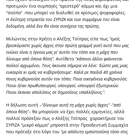
προτιμούν ένα συμπαγές “αριστερό” κόμμα και όχι μια
“σούπα” -που μπορεί να διαλυθεί σε κρίσιμες ψηφοφορίες.
Η δεύτερη τετραετία του ΣΥΡΙΖΑ και των συμμάχων του είναι
δεδομένη, αλλά δεν θα είναι συνέχεια της πρώτης.
Μιλώντας στην Κρήτη ο Αλέξης Τσίπρας είπε πως
“εμείς
βρισκόμαστε χωρίς άγχος στην πρώτη γραμμή γιατί αυτό που μας
ενώνει είναι η έγνοια μας γι’ αυτόν τον τόπο και η μάχη που
δίνουμε από όποια θέση”.
Αντίθετα
“κάποιοι άλλοι φαίνονται
πολλοί αγχωμένοι. Τους άκουσα σήμερα να λένε: ‘δώστε μας μιας
ευκαιρία κι εμάς να κυβερνήσουμε’. Καλά ρε παιδιά 40 χρόνια
ποιος κυβερνούσε αυτόν τον τόπο; Ποια οικογένεια κυβερνούσε;
Ποιοι ήταν πρωθυπουργοί, υπουργοί, υπουργοί Εξωτερικών;
Ποιοι έκαναν απολύσεις σε δημοσίους υπαλλήλους;”.
Η δήλωση αυτή –
“δίνουμε αυτή τη μάχη χωρίς άγχος” -“από
όποια θέση”
– θα μπορούσε να έχει πολλές ερμηνείες, αλλά
πολλοί πρόσεξαν πως ο Αλέξης Τσίπρας χαρακτήρισε τον
ΣΥΡΙΖΑ “μικρό κόμμα” μπροστά στην Προοδευτική Συμμαχία
που πρόταξε στο λόγο του
“με απόλυτη εμπιστοσύνη τόσο στις