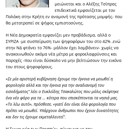
μειώνεται και ο Αλέξης Τσίπρας
επιδεικτικά εμφανίζεται με τον
Πολάκη στην Κρήτη εν αναμονή της πρότασης μομφής- που
θα μετατραπεί σε ψήφος εμπιστοσύνης.
Η Νέα Δημοκρατία εμφανίζει μεν προβάδισμα, αλλά ο
ΣΥΡΙΖΑ -με συσπείρωση των ψηφοφόρων του στο 42% ,ενώ
στην ΝΔ φτάνει το 76%- μάλλον έχει λαμβάνειν- χωρίς να
ανακοινωθούν ακόμα νέα μέτρα με φοροελαφρύνσεις και
παροχές -που είναι δύσκολο να μην βελτιώσουν την εικόνα
του στους ψηφοφόρους.
«Σε μία αριστερή κυβέρνηση έχουμε την έγνοια να μειωθεί η
φορολογία αλλά και την έγνοια για την αναδιανομή του
εισοδήματος” λέει ο Ευκλείδης Τσακαλώτος που μόλις σκέφτηκε
ένα νέο φόρο για τα … κότερα που επισκέπτονται τα νησιά μας.
«Το λέω αυτό», πρόσθεσε, «γιατί δεν είναι όλα φορολογία που
πρέπει να μειωθεί. Υπάρχουν άνθρωποι που έχουν δυνατότητες
και δεν τις έχουμε εκμεταλλευτεί”.
Η Συμφωνία των Πρεσπών -σύμφωνα με την