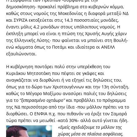
δημοσκόπηση- προκαλεί πρόβλημα στο κυβερνών κόμμα,
καθώς στους νομούς της Μακεδονίας η διαφορά μεταξύ ΝΔ
και ΣΥΡΙΖΑ εκτοξεύεται στις 14,3 ποσοστιαίες μονάδες,
έναντι μόλις 4,2 μονάδων στους υπόλοιπους νομούς. Η
έκπληξη μπορεί να είναι η πτώση της Χρυσής Αυγής χάριν
της Ελληνικής Λύσης- που φαίνεται να μπαίνει στη Βουλή-
ενώ κόμματα όπως το Ποτάμι και ιδιαίτερα οι ΑΝΕΛΛ
εξαυλώνονται.
Η κυβέρνηση ποντάρει πολύ στην υπερέκθεση του
Κυριάκου Μητσοτάκη που πέφτει σε γκάφες και
αναγκάζεται να διορθώνει ή να εξηγεί τις δηλώσεις του,
όπως για το δώρο των Χριστουγέννων και την 13η σύνταξη,
καθώς το Μέγαρο Μαξίμου ανασύρει παλιές του δηλώσεις
για το
“ξεπερασμένο οχτάωρο”
και προβάλλει το πρόγραμμα
της ΝΔ περισσότερο από την ίδια -που μάλλον πρέπει να το
διορθώσει. Ο ΕΝΦΙΑ π.χ. που πιθανόν να έριξε τον Σαμαρά
τώρα πρέπει να μειωθεί -κατά 30%- αλλά αυτό γίνεται ήδη.
«Εμείς σχεδιάζουμε το μέλλον της
χώρας μέσα σε πλαίσια ασφάλειας,