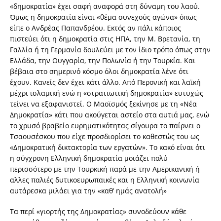
«δημοκρατία» έχει σαφή αναφορά στη δύναμη του λαού.
Όμως η δημοκρατία είναι «θέμα συνεχούς αγώνα» όπως
είπε ο Ανδρέας Παπανδρέου. Εκτός αν πάλι κάποιος
πιστεύει ότι η δημοκρατία στις ΗΠΑ, την Μ. Βρετανία, τη
Γαλλία ή τη Γερμανία δουλεύει με τον ίδιο τρόπο όπως στην
Ελλάδα, την Ουγγαρία, την Πολωνία ή την Τουρκία. Και
βέβαια στο σημερινό κόσμο όλοι δημοκρατία λένε ότι
έχουν. Κανείς δεν έχει κάτι άλλο. Από Περονική και λαϊκή
μέχρι ισλαμική ενώ η «στρατιωτική δημοκρατία» ευτυχώς
τείνει να εξαφανιστεί. Ο Μαοϊσμός ξεκίνησε με τη «Νέα
Δημοκρατία» κάτι που ακούγεται αστείο στα αυτιά μας, ενώ
το χρυσό βραβείο ευρηματικότητας σίγουρα το παίρνει ο
Τσαουσέσκου που είχε προσδιορίσει το καθεστώς του ως
«Δημοκρατική δικτακτορία των εργατών». Το κακό είναι ότι
η σύγχρονη Ελληνική δημοκρατία μοιάζει πολύ
περισσότερο με την Τουρκική παρά με την Αμερικανική ή
αλλες παλιές δυτικοευρωπαικές και η Ελληνική κοινωνία
αυτάρεσκα μιλάει για την «καθ’ ημάς ανατολή»
Τα περί «γιορτής της Δημοκρατίας» συνοδεύουν κάθε