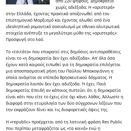
από 220 ψήφους. Δημοκρατία
χωρίς αδιέξοδα; Η «αριστερά»
στην Ελλάδα, έχοντας πρακτικά αποξενωθεί από τον
επιστημονικό Μαρξισμό και έχοντας αλωθεί από ένα
ιδεοληπτικό ρομαντικό σοσιαλισμό με εθνικο-αλυτρωτικά
στοιχεία ανέπτυξε το μεγαλύτερο μύθο της «αριστεράς»:
Προσφυγή στο λαό.
Το «τσιτάτο» που επικρατεί στις δημόσιες αντιπαραθέσεις
είναι το «η δημοκρατία δεν έχει αδιέξοδα». Απ’ όλα όσα
έχουν κατά καιρούς ειπωθεί για τη δημοκρατία επιλέγεται
μια αποσπασματική ρήση του Παύλου Μπακογιάννη η
οποία ανάγεται σε επίπεδο θρησκευτικού δόγματος. Η
δημοκρατία λοιπόν δεν έχει αδιέξοδα. Ή έχει; Ποιά
δημοκρατία; Επειδή αν κάποιος πιστεύει ότι η δημοκρατία
είναι κάτι που είτε το έχεις είτε όχι κάνει λάθος. Άλλωστε η
διαφορά στην ετυμολογία των δύο σύγχρονων λέξεων που
την εκφράζουν δίνει και τις διαφορετικές όψεις της.
Η «republic» προέρχεται από τη λατινική φράση Res Public
που περίπου μεταφράζεται ως «τα κοινά» ενώ η