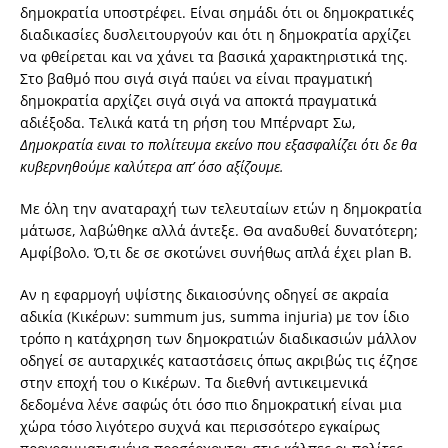
δημοκρατία υποστρέφει. Είναι σημάδι ότι οι δημοκρατικές
διαδικασίες δυσλειτουργούν και ότι η δημοκρατία αρχίζει
να φθείρεται και να χάνει τα βασικά χαρακτηριστικά της.
Στο βαθμό που σιγά σιγά παύει να είναι πραγματική
δημοκρατία αρχίζει σιγά σιγά να αποκτά πραγματικά
αδιέξοδα. Τελικά κατά τη ρήση του Μπέρναρτ Σω,
Δημοκρατία ειναι το πολίτευμα εκείνο που εξασφαλίζει ότι δε θα
κυβερνηθούμε καλύτερα απ’ όσο αξίζουμε.
Με όλη την αναταραχή των τελευταίων ετών η δημοκρατία
μάτωσε, λαβώθηκε αλλά άντεξε. Θα αναδυθεί δυνατότερη;
Αμφίβολο. Ό,τι δε σε σκοτώνει συνήθως απλά έχει plan B.
Αν η εφαρμογή υψίστης δικαιοσύνης οδηγεί σε ακραία
αδικία (Κικέρων: summum jus, summa injuria) με τον ίδιο
τρόπο η κατάχρηση των δημοκρατιών διαδικασιών μάλλον
οδηγεί σε αυταρχικές καταστάσεις όπως ακριβώς τις έζησε
στην εποχή του ο Κικέρων. Τα διεθνή αντικειμενικά
δεδομένα λένε σαφώς ότι όσο πιο δημοκρατική είναι μια
χώρα τόσο λιγότερο συχνά και περισσότερο εγκαίρως