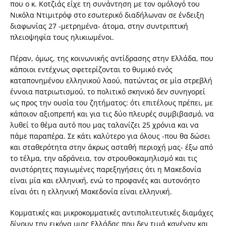
που ο κ. Κοτζιάς είχε τη συνάντηση με τον ομόλογό του
Νικόλα Ντιμιτρόφ στο εσωτερικό διαδήλωναν σε ένδειξη
διαφωνίας 27 -μετρημένα- άτομα, στην συντριπτική
πλειοψηφία τους ηλικιωμένοι.
Πέραν, όμως, της κοινωνικής αντίδρασης στην Ελλάδα, που
κάποιοι εντέχνως σφετερίζονται το θυμικό ενός
καταπονημένου ελληνικού λαού, πατώντας σε μία στρεβλή
έννοια πατριωτισμού, το πολιτικό σκηνικό δεν συνηγορεί
ως προς την ουσία του ζητήματος: ότι επιτέλους πρέπει, με
κάποιον αξιοπρεπή και για τις δύο πλευρές συμβιβασμό, να
λυθεί το θέμα αυτό που μας ταλανίζει 25 χρόνια και να
πάμε παραπέρα. Σε κάτι καλύτερο για όλους -που θα δώσει
και σταθερότητα στην άκρως ασταθή περιοχή μας- έξω από
το τέλμα, την αδράνεια, τον στρουθοκαμηλισμό και τις
ανιστόρητες παγιωμένες παρεξηγήσεις ότι η Μακεδονία
είναι μία και ελληνική, ενώ το προφανές και αυτονόητο
είναι ότι η ελληνική Μακεδονία είναι ελληνική.
Κομματικές και μικροκομματικές αντιπολιτευτικές διαμάχες
δίνουν την εικόνα μιας Ελλάδας που δεν τιμά κανέναν και