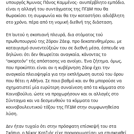
υπουργός Άμυνας Πάνος Καμμένος- ανυπέρβλητο εμπόδιο,
είναι η αλλαγή του συντάγματος της ΠΓΔΜ που θα
θωρακίσει τη συμφωνία και θα την καταστήσει αδιάβλητη
στο χρόνο, πέρα από τη νομική διεθνή της διάσταση.
Επ΄ αυτού η σκοπιανή πλευρά, δια στόματος τού
πρωθυπουργού της Ζόραν Ζάεφ, προ δεκαπενθημέρου, με
καταιγισμό συνεντεύξεών του σε διεθνή μέσα, έσπευδε να
δηλώνει ότι δεν θεωρείται αναγκαία, κάνοντας το
“ακορτεόν” τής απόστασης να ανοίγει. Ένα ζήτημα, όμως,
που προκύπτει είναι αν η κυβέρνηση Ζάεφ έχει την
αναγκαία πλειοψηφία για την εκπλήρωση αυτού του όρου
που θέτει η Αθήνα. Σε ποιο βαθμό και αν θα μπορούσε να
σχηματιστεί μία ευρύτερη συναίνεση από τα κόμματα στο
Κοινοβούλιο, ώστε να προχωρήσουν και οι αλλαγές στο
Σύνταγμα και να δεσμευθούν τα κόμματα του
κοινοβουλευτικού τόξου της ΠΓΔΜ στην συμφωνηθείσα
λύση.
Δεν ήταν τυχαίο ότι στην πρόσφατη επίσκεψή του στα
Σκόπια, ο Νίκος Κοτζιάς είχε προγραμματίσει να επισκεφθεί