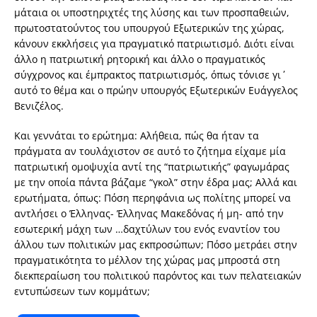
μάταια οι υποστηριχτές της λύσης και των προσπαθειών,
πρωτοστατούντος του υπουργού Εξωτερικών της χώρας,
κάνουν εκκλήσεις για πραγματικό πατριωτισμό. Διότι είναι
άλλο η πατριωτική ρητορική και άλλο ο πραγματικός
σύγχρονος και έμπρακτος πατριωτισμός, όπως τόνισε γι΄
αυτό το θέμα και ο πρώην υπουργός Εξωτερικών Ευάγγελος
Βενιζέλος.
Και γεννάται το ερώτημα: Αλήθεια, πώς θα ήταν τα
πράγματα αν τουλάχιστον σε αυτό το ζήτημα είχαμε μία
πατριωτική ομοψυχία αντί της “πατριωτικής” φαγωμάρας
με την οποία πάντα βάζαμε “γκολ” στην έδρα μας; Αλλά και
ερωτήματα, όπως: Πόση περηφάνια ως πολίτης μπορεί να
αντλήσει ο Έλληνας- Έλληνας Μακεδόνας ή μη- από την
εσωτερική μάχη των …δαχτύλων του ενός εναντίον του
άλλου των πολιτικών μας εκπροσώπων; Πόσο μετράει στην
πραγματικότητα το μέλλον της χώρας μας μπροστά στη
διεκπεραίωση του πολιτικού παρόντος και των πελατειακών
εντυπώσεων των κομμάτων;