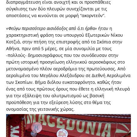
διαπραγμάτευση είναι ανοιχτή και οι προσπάθειες
σύγκλισης των δύο πλευρών συνεχίζονται με τις
αποστάσεις να κινούνται σε μορφή “ακορvτεόν”.
«Φεύγω περισσότερο αισιόδοξος από ό,τι ήρθα»
ήταν η
χαρακτηριστική φράση του υπουργού Εξωτερικών Νίκου
Κοτζιά, στην πτήση της επιστροφής από τα Σκόπια στην
Αθήνα, πριν από 5 μέρες, σε μία συνομιλία με τους
-πολλούς- δημοσιογράφους που τον συνόδευσαν στην
πρώτη ιστορική προσγείωση ελληνικού αεροσκάφους στο
μετονομασμένο πλέον αεροδρόμιο της πρωτεύουσας. Από
αερολιμένα του Μεγάλου Αλεξάνδρου σε Διεθνή Αερολιμένα
των Σκοπίων. Βήμα διόλου ευκαταφρόνητο, καθώς ήταν
ένας από τους πρώτους όρους που έθετε η ελληνική πλευρά
για την εξάλειψη του αλυτρωτισμού ως βασική
προϋπόθεση για την εξεύρεση λύσης στο θέμα της
ονομασίας της γειτονικής χώρας.