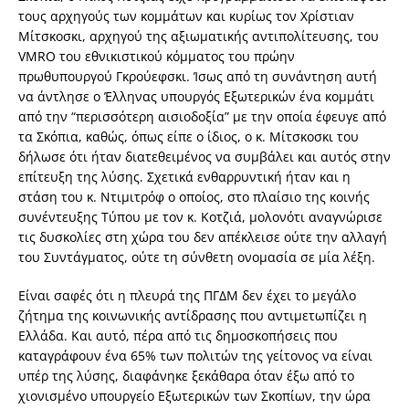
τους αρχηγούς των κομμάτων και κυρίως τον Χρίστιαν
Μίτσκοσκι, αρχηγού της αξιωματικής αντιπολίτευσης, του
VMRO του εθνικιστικού κόμματος του πρώην
πρωθυπουργού Γκρούεφσκι. Ίσως από τη συνάντηση αυτή
να άντλησε ο Έλληνας υπουργός Εξωτερικών ένα κομμάτι
από την “περισσότερη αισιοδοξία” με την οποία έφευγε από
τα Σκόπια, καθώς, όπως είπε ο ίδιος, ο κ. Μίτσκοσκι του
δήλωσε ότι ήταν διατεθειμένος να συμβάλει και αυτός στην
επίτευξη της λύσης. Σχετικά ενθαρρυντική ήταν και η
στάση του κ. Ντιμιτρόφ ο οποίος, στο πλαίσιο της κοινής
συνέντευξης Τύπου με τον κ. Κοτζιά, μολονότι αναγνώρισε
τις δυσκολίες στη χώρα του δεν απέκλεισε ούτε την αλλαγή
του Συντάγματος, ούτε τη σύνθετη ονομασία σε μία λέξη.
Είναι σαφές ότι η πλευρά της ΠΓΔΜ δεν έχει το μεγάλο
ζήτημα της κοινωνικής αντίδρασης που αντιμετωπίζει η
Ελλάδα. Και αυτό, πέρα από τις δημοσκοπήσεις που
καταγράφουν ένα 65% των πολιτών της γείτονος να είναι
υπέρ της λύσης, διαφάνηκε ξεκάθαρα όταν έξω από το
χιονισμένο υπουργείο Εξωτερικών των Σκοπίων, την ώρα