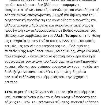
ακούμε και κόμματα δεν βλέπουμε – παραμένει
απογοητευτική ως εικονική, ακοινώνητη και αναισθηματική.
Άλλοτε άκρως επαγγελματική, ψυχρή και άψυχη σαν την…
Μητσοτακική προσέγγιση της κοινωνίας των πολιτών, και
άλλοτε αφόρητα λαϊκίστικη και παραπλανητική: όπως η
προσέγγιση των μελοδραματικών σε βαθμό γραφικότητας
ιδεολογικών συμβολισμών του
Αλέξη Τσίπρα
, απ’ την Ιθάκη
ως το Θησείο και την Πνύκα και τον ΕΛΑΣ του… κόμματός
του. Και ως τον νέο αριστερόστροφο συμβολισμό της
πλατεία 17ης Αυγούστου 1944 (Οσίας Ξένης), στην Κοκκινιά,
που ετοιμάζει – έναν ιστορικά φορτισμένο χώρο που έχει
ταυτιστεί με τον αγώνα του λαού μας κατά των Γερμανών
κατακτητών και των ντόπιων συνεργατών τους – καθώς την
διάλεξε για να κάνει εκεί, λέει, την πρώτη δημόσια
πολιτική εκδήλωση του κόμματός του, την ερχόμενη
Δευτέρα.
Έτσι,
οι μετρήσεις δείχνουν ότι και τα τρία νέα κόμματα
μαζί συσπειρώνουν γύρω τους ένα δυνητικό ποσοστό της
τάξεως του 30% του εκλογικού σώματος, ποσοστό ισόποσο