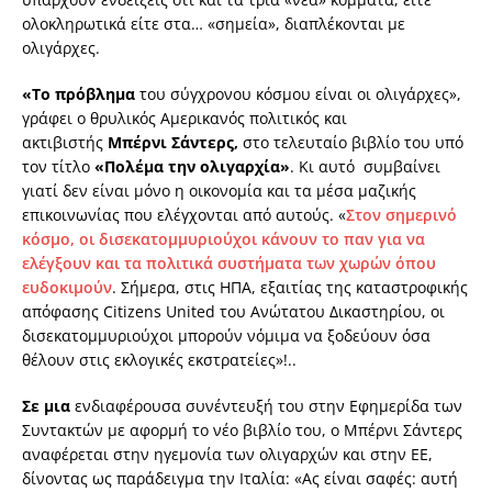
ολοκληρωτικά είτε στα… «σημεία», διαπλέκονται με
ολιγάρχες.
«Το πρόβλημα
του σύγχρονου κόσμου είναι οι ολιγάρχες»,
γράφει ο θρυλικός Αμερικανός πολιτικός και
ακτιβιστής
Μπέρνι Σάντερς,
στο τελευταίο βιβλίο του υπό
τον τίτλο
«Πολέμα την ολιγαρχία»
. Κι αυτό συμβαίνει
γιατί δεν είναι μόνο η οικονομία και τα μέσα μαζικής
επικοινωνίας που ελέγχονται από αυτούς. «
Στον σημερινό
κόσμο, οι δισεκατομμυριούχοι κάνουν το παν για να
ελέγξουν και τα πολιτικά συστήματα των χωρών όπου
ευδοκιμούν
. Σήμερα, στις ΗΠΑ, εξαιτίας της καταστροφικής
απόφασης Citizens United του Ανώτατου Δικαστηρίου, οι
δισεκατομμυριούχοι μπορούν νόμιμα να ξοδεύουν όσα
θέλουν στις εκλογικές εκστρατείες»!..
Σε μια
ενδιαφέρουσα συνέντευξή του στην Εφημερίδα των
Συντακτών με αφορμή το νέο βιβλίο του, ο Μπέρνι Σάντερς
αναφέρεται στην ηγεμονία των ολιγαρχών και στην ΕΕ,
δίνοντας ως παράδειγμα την Ιταλία: «Ας είναι σαφές: αυτή