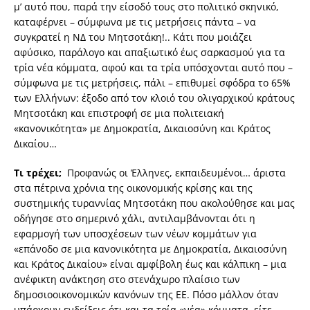
μ’ αυτό που, παρά την είσοδό τους στο πολιτικό σκηνικό,
καταφέρνει – σύμφωνα με τις μετρήσεις πάντα – να
συγκρατεί η ΝΔ του Μητσοτάκη!.. Κάτι που μοιάζει
αφύσικο, παράλογο και απαξιωτικό έως σαρκασμού για τα
τρία νέα κόμματα, αφού και τα τρία υπόσχονται αυτό που –
σύμφωνα με τις μετρήσεις, πάλι – επιθυμεί σφόδρα το 65%
των Ελλήνων: έξοδο από τον κλοιό του ολιγαρχικού κράτους
Μητσοτάκη και επιστροφή σε μια πολιτειακή
«κανονικότητα» με Δημοκρατία, Δικαιοσύνη και Κράτος
Δικαίου…
Τι τρέχει;
Προφανώς οι Έλληνες, εκπαιδευμένοι… άριστα
στα πέτρινα χρόνια της οικονομικής κρίσης και της
συστημικής τυραννίας Μητσοτάκη που ακολούθησε και μας
οδήγησε στο σημερινό χάλι, αντιλαμβάνονται ότι η
εφαρμογή των υποσχέσεων των νέων κομμάτων για
«επάνοδο σε μια κανονικότητα με Δημοκρατία, Δικαιοσύνη
και Κράτος Δικαίου» είναι αμφίβολη έως και κάλπικη – μια
ανέφικτη ανάκτηση στο στενάχωρο πλαίσιο των
δημοσιοοικονομικών κανόνων της ΕΕ. Πόσο μάλλον όταν
υπάρχουν ενδείξεις ότι και τα τρία «νέα» κόμματα, είτε