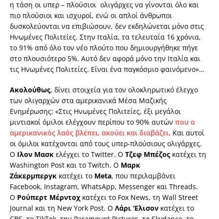
η τάση οι υπερ – πλούσιοι ολιγάρχες να γίνονται όλο και
πιο πλούσιοι και ισχυροί, ενώ οι απλοί άνθρωποι
δυσκολεύονται να επιβιώσουν, δεν εκδηλώνεται μόνο στις
Ηνωμένες Πολιτείες. Στην Ιταλία, τα τελευταία 16 χρόνια,
το 91% από όλο τον νέο πλούτο που δημιουργήθηκε πήγε
στο πλουσιότερο 5%. Αυτό δεν αφορά μόνο την Ιταλία και
τις Ηνωμένες Πολιτείες. Είναι ένα παγκόσμιο φαινόμενο»…
Ακολούθως
, δίνει στοιχεία για τον ολοκληρωτικό έλεγχο
των ολιγαρχών στα αμερικανικά Μέσα Μαζικής
Ενημέρωσης: «Στις Ηνωμένες Πολιτείες, έξι μεγάλοι
μιντιακοί όμιλοι ελέγχουν περίπου το 90% αυτών
που ο
αμερικανικός λαός βλέπει, ακούει και διαβάζει
. Και αυτοί
οι όμιλοι κατέχονται από τους υπερ-πλούσιους ολιγάρχες.
Ο
Ιλον Μασκ
ελέγχει το Twitter. Ο
Τζεφ Μπέζος
κατέχει τη
Washington Post και το Twitch. Ο
Μαρκ
Ζάκερμπεργκ
κατέχει το
Meta
, που περιλαμβάνει
Facebook, Instagram, WhatsApp, Messenger και Threads.
Ο
Ρούπερτ Μέρντοχ
κατέχει το Fox News, τη Wall Street
Journal και τη New York Post. Ο
Λάρι ‘Ελισον
κατέχει το
CBS, το TikTok, την Paramount Pictures, το Skydance, το