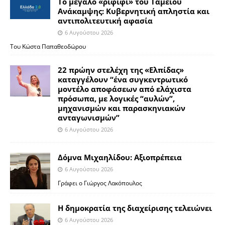
Το μεγάλο «ριφιφί» του Ταμείου
Ανάκαμψης: Κυβερνητική απληστία και
αντιπολιτευτική αφασία
6 Αυγούστου 2026
Του Κώστα Παπαθεοδώρου
22 πρώην στελέχη της «Ελπίδας»
καταγγέλουν “ένα συγκεντρωτικό
μοντέλο αποφάσεων από ελάχιστα
πρόσωπα, με λογικές “αυλών”,
μηχανισμών και παρασκηνιακών
ανταγωνισμών”
6 Αυγούστου 2026
Δόμνα Μιχαηλίδου: Αξιοπρέπεια
6 Αυγούστου 2026
Γράφει ο Γιώργος Λακόπουλος
Η δημοκρατία της διαχείρισης τελειώνει
6 Αυγούστου 2026