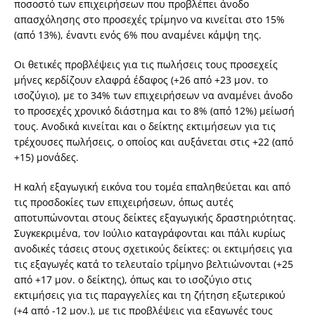
ποσοστό των επιχειρήσεων που προβλέπει άνοδο
απασχόλησης στο προσεχές τρίμηνο να κινείται στο 15%
(από 13%), έναντι ενός 6% που αναμένει κάμψη της.
Οι θετικές προβλέψεις για τις πωλήσεις τους προσεχείς
μήνες κερδίζουν ελαφρά έδαφος (+26 από +23 μον. το
ισοζύγιο), με το 34% των επιχειρήσεων να αναμένει άνοδο
το προσεχές χρονικό διάστημα και το 8% (από 12%) μείωσή
τους. Ανοδικά κινείται και ο δείκτης εκτιμήσεων για τις
τρέχουσες πωλήσεις, ο οποίος και αυξάνεται στις +22 (από
+15) μονάδες.
Η καλή εξαγωγική εικόνα του τομέα επαληθεύεται και από
τις προσδοκίες των επιχειρήσεων, όπως αυτές
αποτυπώνονται στους δείκτες εξαγωγικής δραστηριότητας.
Συγκεκριμένα, τον Ιούλιο καταγράφονται και πάλι κυρίως
ανοδικές τάσεις στους σχετικούς δείκτες: οι εκτιμήσεις για
τις εξαγωγές κατά το τελευταίο τρίμηνο βελτιώνονται (+25
από +17 μον. ο δείκτης), όπως και το ισοζύγιο στις
εκτιμήσεις για τις παραγγελίες και τη ζήτηση εξωτερικού
(+4 από -12 μον.), με τις προβλέψεις για εξαγωγές τους