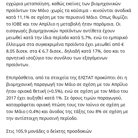
εγχώρια μεταποίηση, καθώς εκείνες των βιομηχανικών
προϊόντων τον Μάιο -χωρίς τα καύσιμα – κινούνται ανοδικά
κατά 11,1% σε σχέση με τον περυσινό Μάιο. Οπως θυμίζει
το ΙΟΒΕ και τον Απρίλιο η μεταβολή ήταν παρόμοια. Οι
εισαγωγές βιομηχανικών προϊόντων αντίθετα έχουν
μειωθεί κατά την ίδια περίοδο κατά 5,7%, ενώ το εμπορικό
έλλειμμα στα συγκεκριμένα προϊόντα έχει μειωθεί από €
8,05 δισεκ. στα € 6,7 δισεκ., δηλαδή κατά 17%, όσο και το
αρνητικό ισοζύγιο του συνόλου των εξαγόμενων
προϊόντων.
Επιπρόσθετα, από τα στοιχεία της ΕΛΣΤΑΤ προκύπτει ότι η
βιομηχανική παραγωγή τον Μάιο σε σχέση με τον Απρίλιο
ήταν οριακά θετική (+0,5%), ενώ σε σχέση με τον Μάιο του
2017 έχει αυξηθεί κατά 1%. Σε όρους τιμών παραγωγού,
καταγράφεται οριακή πτώση τους τον Ιούνιο σε σχέση με
τον Μάιο (-0,4%) και άνοδος της τάξης του 8% σε σχέση με
την αντίστοιχη περυσινή περίοδο.
Στις 105,9 μονάδες ο δείκτης προσδοκιών