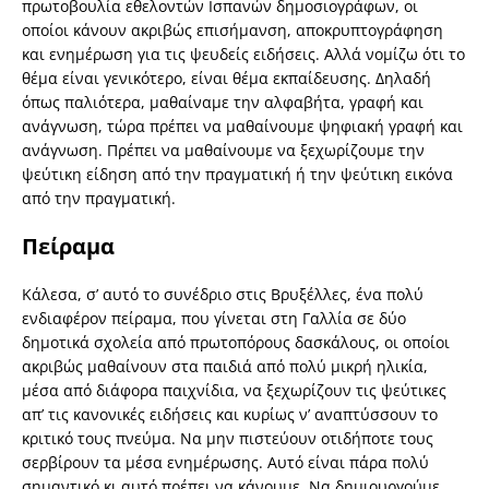
πρωτοβουλία εθελοντών Ισπανών δημοσιογράφων, οι
οποίοι κάνουν ακριβώς επισήμανση, αποκρυπτογράφηση
και ενημέρωση για τις ψευδείς ειδήσεις. Αλλά νομίζω ότι το
θέμα είναι γενικότερο, είναι θέμα εκπαίδευσης. Δηλαδή
όπως παλιότερα, μαθαίναμε την αλφαβήτα, γραφή και
ανάγνωση, τώρα πρέπει να μαθαίνουμε ψηφιακή γραφή και
ανάγνωση. Πρέπει να μαθαίνουμε να ξεχωρίζουμε την
ψεύτικη είδηση από την πραγματική ή την ψεύτικη εικόνα
από την πραγματική.
Πείραμα
Κάλεσα, σ’ αυτό το συνέδριο στις Βρυξέλλες, ένα πολύ
ενδιαφέρον πείραμα, που γίνεται στη Γαλλία σε δύο
δημοτικά σχολεία από πρωτοπόρους δασκάλους, οι οποίοι
ακριβώς μαθαίνουν στα παιδιά από πολύ μικρή ηλικία,
μέσα από διάφορα παιχνίδια, να ξεχωρίζουν τις ψεύτικες
απ’ τις κανονικές ειδήσεις και κυρίως ν’ αναπτύσσουν το
κριτικό τους πνεύμα. Να μην πιστεύουν οτιδήποτε τους
σερβίρουν τα μέσα ενημέρωσης. Αυτό είναι πάρα πολύ
σημαντικό κι αυτό πρέπει να κάνουμε. Να δημιουργούμε