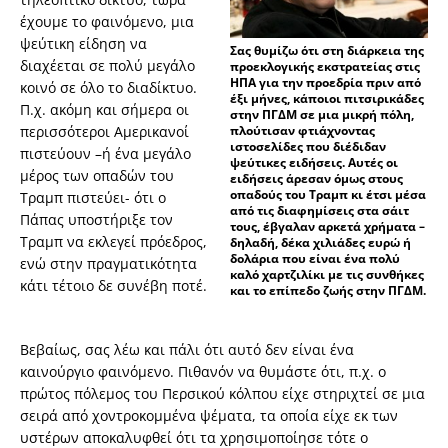
έχουμε το φαινόμενο, μια
ψεύτικη είδηση να
Σας θυμίζω ότι στη διάρκεια της
διαχέεται σε πολύ μεγάλο
προεκλογικής εκστρατείας στις
ΗΠΑ για την προεδρία πριν από
κοινό σε όλο το διαδίκτυο.
έξι μήνες, κάποιοι πιτσιρικάδες
Π.χ. ακόμη και σήμερα οι
στην ΠΓΔΜ σε μια μικρή πόλη,
περισσότεροι Αμερικανοί
πλούτισαν φτιάχνοντας
ιστοσελίδες που διέδιδαν
πιστεύουν –ή ένα μεγάλο
ψεύτικες ειδήσεις. Αυτές οι
μέρος των οπαδών του
ειδήσεις άρεσαν όμως στους
οπαδούς του Τραμπ κι έτσι μέσα
Τραμπ πιστεύει- ότι ο
από τις διαφημίσεις στα σάιτ
Πάπας υποστήριξε τον
τους, έβγαλαν αρκετά χρήματα –
Τραμπ να εκλεγεί πρόεδρος,
δηλαδή, δέκα χιλιάδες ευρώ ή
δολάρια που είναι ένα πολύ
ενώ στην πραγματικότητα
καλό χαρτζιλίκι με τις συνθήκες
κάτι τέτοιο δε συνέβη ποτέ.
και το επίπεδο ζωής στην ΠΓΔΜ.
Βεβαίως, σας λέω και πάλι ότι αυτό δεν είναι ένα
καινούργιο φαινόμενο. Πιθανόν να θυμάστε ότι, π.χ. ο
πρώτος πόλεμος του Περσικού κόλπου είχε στηριχτεί σε μια
σειρά από χοντροκομμένα ψέματα, τα οποία είχε εκ των
υστέρων αποκαλυφθεί ότι τα χρησιμοποίησε τότε ο