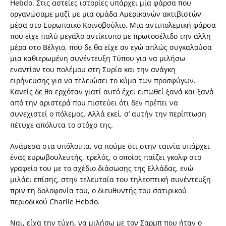
Hebdo. Στις αστείες ιστορίες υπάρχει μία φάρσα που
οργανώσαμε μαζί με μια ομάδα Αμερικανών ακτιβιστών
μέσα στο Ευρωπαϊκό Κοινοβούλιο. Μια αντιπολεμική φάρσα
που είχε πολύ μεγάλο αντίκτυπο με πρωτοσέλιδο την άλλη
μέρα στο Βέλγιο, που δε θα είχε αν εγώ απλώς συγκαλούσα
μια καθιερωμένη συνέντευξη Τύπου για να μιλήσω
εναντίον του πολέμου στη Συρία και την ανάγκη
ειρήνευσης για να τελειώσει το κύμα των προσφύγων.
Κανείς δε θα ερχόταν γιατί αυτό έχει ειπωθεί ξανά και ξανά
από την αριστερά που πιστεύει ότι δεν πρέπει να
συνεχιστεί ο πόλεμος. Αλλά εκεί, σ’ αυτήν την περίπτωση
πέτυχε απόλυτα το στόχο της.
Ανάμεσα στα υπόλοιπα, να πούμε ότι στην ταινία υπάρχει
ένας ευρωβουλευτής, τρελός, ο οποίος παίζει γκολφ στο
γραφείο του με το σχέδιο διάσωσης της Ελλάδας, ενώ
μιλάει επίσης, στην τελευταία του τηλεοπτική συνέντευξη
πριν τη δολοφονία του, ο διευθυντής του σατιρικού
περιοδικού Charlie Hebdo.
Ναι, είχα την τύχη, να μιλήσω με τον Σαρμπ που ήταν ο