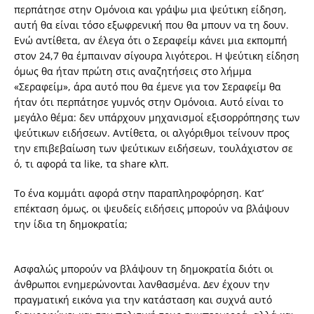
περπάτησε στην Ομόνοια και γράψω μια ψεύτικη είδηση,
αυτή θα είναι τόσο εξωφρενική που θα μπουν να τη δουν.
Ενώ αντίθετα, αν έλεγα ότι ο Σεραφείμ κάνει μια εκπομπή
στον 24,7 θα έμπαιναν σίγουρα λιγότεροι. Η ψεύτικη είδηση
όμως θα ήταν πρώτη στις αναζητήσεις στο λήμμα
«Σεραφείμ», άρα αυτό που θα έμενε για τον Σεραφείμ θα
ήταν ότι περπάτησε γυμνός στην Ομόνοια. Αυτό είναι το
μεγάλο θέμα: δεν υπάρχουν μηχανισμοί εξισορρόπησης των
ψεύτικων ειδήσεων. Αντίθετα, οι αλγόριθμοι τείνουν προς
την επιβεβαίωση των ψεύτικων ειδήσεων, τουλάχιστον σε
ό, τι αφορά τα like, τα share κλπ.
Το ένα κομμάτι αφορά στην παραπληροφόρηση. Κατ’
επέκταση όμως, οι ψευδείς ειδήσεις μπορούν να βλάψουν
την ίδια τη δημοκρατία;
Ασφαλώς μπορούν να βλάψουν τη δημοκρατία διότι οι
άνθρωποι ενημερώνονται λανθασμένα. Δεν έχουν την
πραγματική εικόνα για την κατάσταση και συχνά αυτό