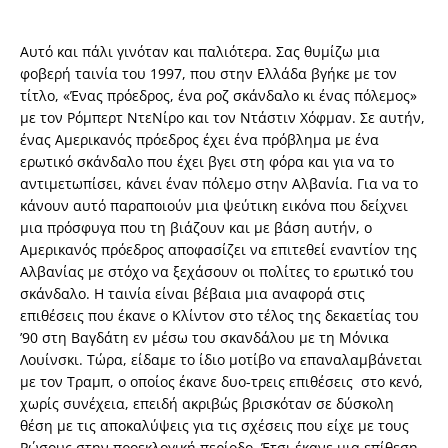
Αυτό και πάλι γινόταν και παλιότερα. Σας θυμίζω μια
φοβερή ταινία του 1997, που στην Ελλάδα βγήκε με τον
τίτλο, «Ένας πρόεδρος, ένα ροζ σκάνδαλο κι ένας πόλεμος»
με τον Ρόμπερτ ΝτεΝίρο και τον Ντάστιν Χόφμαν. Σε αυτήν,
ένας Αμερικανός πρόεδρος έχει ένα πρόβλημα με ένα
ερωτικό σκάνδαλο που έχει βγει στη φόρα και για να το
αντιμετωπίσει, κάνει έναν πόλεμο στην Αλβανία. Για να το
κάνουν αυτό παραποιούν μια ψεύτικη εικόνα που δείχνει
μια πρόσφυγα που τη βιάζουν και με βάση αυτήν, ο
Αμερικανός πρόεδρος αποφασίζει να επιτεθεί εναντίον της
Αλβανίας με στόχο να ξεχάσουν οι πολίτες το ερωτικό του
σκάνδαλο. Η ταινία είναι βέβαια μια αναφορά στις
επιθέσεις που έκανε ο Κλίντον στο τέλος της δεκαετίας του
’90 στη Βαγδάτη εν μέσω του σκανδάλου με τη Μόνικα
Λουίνσκι. Τώρα, είδαμε το ίδιο μοτίβο να επαναλαμβάνεται
με τον Τραμπ, ο οποίος έκανε δυο-τρεις επιθέσεις στο κενό,
χωρίς συνέχεια, επειδή ακριβώς βρισκόταν σε δύσκολη
θέση με τις αποκαλύψεις για τις σχέσεις που είχε με τους
Ρώσους στην προεκλογική περίοδο. Έτσι έκανε μια επίθεση