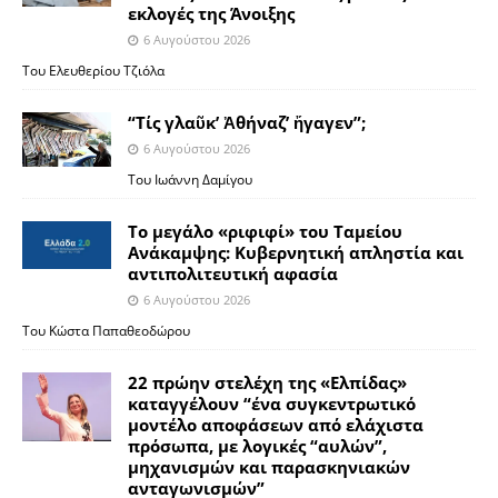
εκλογές της Άνοιξης
6 Αυγούστου 2026
Του Ελευθερίου Τζιόλα
“Τίς γλαῦκ’ Ἀθήναζ’ ἤγαγεν”;
6 Αυγούστου 2026
Του Ιωάννη Δαμίγου
Το μεγάλο «ριφιφί» του Ταμείου
Ανάκαμψης: Κυβερνητική απληστία και
αντιπολιτευτική αφασία
6 Αυγούστου 2026
Του Κώστα Παπαθεοδώρου
22 πρώην στελέχη της «Ελπίδας»
καταγγέλουν “ένα συγκεντρωτικό
μοντέλο αποφάσεων από ελάχιστα
πρόσωπα, με λογικές “αυλών”,
μηχανισμών και παρασκηνιακών
ανταγωνισμών”