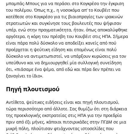
μπαμπάς-Μπους για να περάσει στο Κογκρέσο την έγκριση
του πολέμου. Όπως π.χ., η νοσοκόμα απ’ το Κουβέιτ που
κατέθεσε στο Κογκρέσο για τις βιαιοπραγίες των ιρακινών
στρατιωτών και συγκίνησε τους βουλευτές που ψήφισαν
υπέρ, ενώ στην πραγματικότητα, ήταν, όπως αποκαλύφθηκε
αργότερα, η κόρη του πρέσβη του Κουβέιτ στις ΗΠΑ. Σήμερα
είναι πάρα πολύ δύσκολο να αποδείξει κανείς από πού
προέρχεται η ψεύτικη είδηση και επομένως είναι πολύ
δύσκολο να αντιμετωπιστεί, να υπάρξουν κυρώσεις για τον
υπεύθυνο και να δημιουργηθεί μία συλλογική συνείδηση
ότι, «πιάσαμε ένα ψέμα, από εδώ και πέρα δεν πρέπει να
ξαναγίνει το ίδιο».
Πηγή πλουτισμού
Αντίθετα, ψεύτικες ειδήσεις είναι και πηγή πλουτισμού,
τώρα περισσότερο από άλλοτε. Σας θυμίζω ότι στη διάρκεια
της προεκλογικής εκστρατείας στις ΗΠΑ για την προεδρία
πριν από έξι μήνες, κάποιοι πιτσιρικάδες στην ΠΓΔΜ σε μια
μικρή πόλη, πλούτισαν φτιάχνοντας ιστοσελίδες που