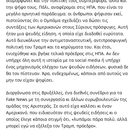
διαμορφώνει και την πολιτική τους συμπεριφορά, αλλά και
την ψήφο τους. Πάλι, αναφέρομαι στις ΗΠΑ, που είναι το
μεγάλο αρνητικό παράδειγμα: οι άνθρωποι ψήφισαν εκεί,
πιστεύοντας ότι ο Ομπάμα σχεδιάζει να δώσει τις
συντάξεις των Αμερικανών στους Σύριους πρόσφυγες. Αυτή
ήταν μια ψευδής είδηση, η οποία είχε διαδοθεί ευρύτατα.
Αυτό διευκόλυνε την αντιμεταναστευτική, αντιπροσφυγική
πολιτική του Τραμπ και τα κηρύγματα του. Και έτσι,
ενισχύθηκε και βγήκε τελικά πρόεδρος στις ΗΠΑ. Αν δεν
υπήρχε όλη αυτή η ιστορία με τα social media ή υπήρχε
ένας μηχανισμός ελέγχου των ψευδών ειδήσεων, φυσικά δε
θα τον πίστευαν. Άρα, ενδεχομένως, κάποιοι από αυτούς να
μην τον είχαν ψηφίσει.
Διοργάνωσα στις Βρυξέλλες, ένα διεθνές συνέδριο για τα
Fake News με τη συνεργασία κι άλλων ευρωβουλευτών της
ομάδας της Αριστεράς. Σε αυτό είχα καλέσει κι έναν
Αμερικανό, που ειδικευόταν στις ψευδείς ειδήσεις κι ο
οποίος έλεγε κάποια στιγμή ότι, «λυπάμαι πάρα πολύ, αλλά
μπορεί εγώ να εξέλεξα τον Τραμπ, πρόεδρο».