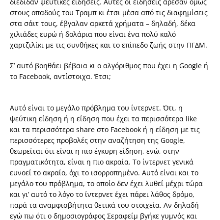
διέδιδαν ψεύτικες ειδήσεις. Αυτές οι ειδήσεις άρεσαν όμως
στους οπαδούς του Τραμπ κι έτσι μέσα από τις διαφημίσεις
στα σάιτ τους, έβγαλαν αρκετά χρήματα – δηλαδή, δέκα
χιλιάδες ευρώ ή δολάρια που είναι ένα πολύ καλό
χαρτζιλίκι με τις συνθήκες και το επίπεδο ζωής στην ΠΓΔΜ.
Σ’ αυτό βοηθάει βέβαια κι ο αλγόριθμος που έχει η Google ή
το Facebook, αντίστοιχα. Έτσι;
Αυτό είναι το μεγάλο πρόβλημα του ίντερνετ. Ότι, η
ψεύτικη είδηση ή η είδηση που έχει τα περισσότερα like
και τα περισσότερα share στο Facebook ή η είδηση με τις
περισσότερες προβολές στην αναζήτηση της Google,
θεωρείται ότι είναι η πιο έγκυρη είδηση, ενώ, στην
πραγματικότητα, είναι η πιο ακραία. Το ίντερνετ γενικά
ευνοεί το ακραίο, όχι το ισορροπημένο. Αυτό είναι και το
μεγάλο του πρόβλημα, το οποίο δεν έχει λυθεί μέχρι τώρα
και γι’ αυτό το λόγο το ίντερνετ έχει πάρει λάθος δρόμο,
παρά τα αναμφισβήτητα θετικά του στοιχεία. Αν δηλαδή
εγώ πω ότι ο δημοσιογράφος Σεραφείμ βγήκε γυμνός και