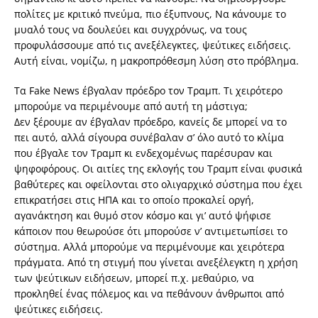
πολίτες με κριτικό πνεύμα, πιο έξυπνους, Να κάνουμε το
μυαλό τους να δουλεύει και συγχρόνως, να τους
προφυλάσσουμε από τις ανεξέλεγκτες, ψεύτικες ειδήσεις.
Αυτή είναι, νομίζω, η μακροπρόθεσμη λύση στο πρόβλημα.
Τα Fake News έβγαλαν πρόεδρο τον Τραμπ. Τι χειρότερο
μπορούμε να περιμένουμε από αυτή τη μάστιγα;
Δεν ξέρουμε αν έβγαλαν πρόεδρο, κανείς δε μπορεί να το
πει αυτό, αλλά σίγουρα συνέβαλαν σ’ όλο αυτό το κλίμα
που έβγαλε τον Τραμπ κι ενδεχομένως παρέσυραν και
ψηφοφόρους. Οι αιτίες της εκλογής του Τραμπ είναι φυσικά
βαθύτερες και οφείλονται στο ολιγαρχικό σύστημα που έχει
επικρατήσει στις ΗΠΑ και το οποίο προκαλεί οργή,
αγανάκτηση και θυμό στον κόσμο και γι’ αυτό ψήφισε
κάποιον που θεωρούσε ότι μπορούσε ν’ αντιμετωπίσει το
σύστημα. Αλλά μπορούμε να περιμένουμε και χειρότερα
πράγματα. Από τη στιγμή που γίνεται ανεξέλεγκτη η χρήση
των ψεύτικων ειδήσεων, μπορεί π.χ. μεθαύριο, να
προκληθεί ένας πόλεμος και να πεθάνουν άνθρωποι από
ψεύτικες ειδήσεις.