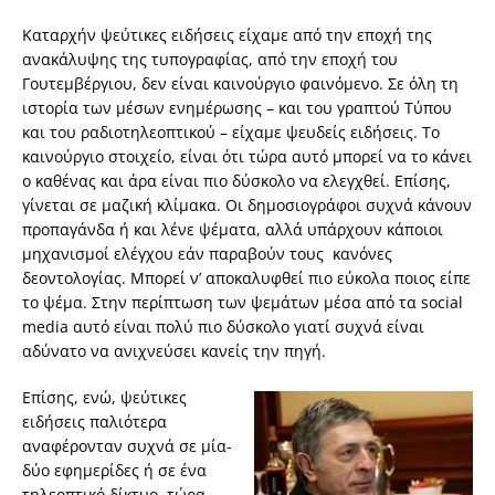
Καταρχήν ψεύτικες ειδήσεις είχαμε από την εποχή της
ανακάλυψης της τυπογραφίας, από την εποχή του
Γουτεμβέργιου, δεν είναι καινούργιο φαινόμενο. Σε όλη τη
ιστορία των μέσων ενημέρωσης – και του γραπτού Τύπου
και του ραδιοτηλεοπτικού – είχαμε ψευδείς ειδήσεις. Το
καινούργιο στοιχείο, είναι ότι τώρα αυτό μπορεί να το κάνει
ο καθένας και άρα είναι πιο δύσκολο να ελεγχθεί. Επίσης,
γίνεται σε μαζική κλίμακα. Οι δημοσιογράφοι συχνά κάνουν
προπαγάνδα ή και λένε ψέματα, αλλά υπάρχουν κάποιοι
μηχανισμοί ελέγχου εάν παραβούν τους κανόνες
δεοντολογίας. Μπορεί ν’ αποκαλυφθεί πιο εύκολα ποιος είπε
το ψέμα. Στην περίπτωση των ψεμάτων μέσα από τα social
media αυτό είναι πολύ πιο δύσκολο γιατί συχνά είναι
αδύνατο να ανιχνεύσει κανείς την πηγή.
Επίσης, ενώ, ψεύτικες
ειδήσεις παλιότερα
αναφέρονταν συχνά σε μία-
δύο εφημερίδες ή σε ένα
τηλεοπτικό δίκτυο, τώρα