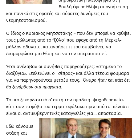
Βουλή έφερε θλίψη απογοήτευση
και πανικό στις ορατές και αόρατες δυνάμεις του
νεομητσοτακισμού.
Ο ίδιος ο Κυριάκος Μητσοτάκης – που δεν μπορεί να κρύψει
τους μώλωπες από το “ξύλο” που έφαγε από τη Μέρκελ-
μάλλον αδυνατεί κατανοήσει τι του συμβαίνει, να
διαμορφώσει μια θέση και να την υπερασπιστεί.
Έτσι ανέλαβαν οι συνήθεις παρηγορήτρες: «στημένο το
διαζύγιο», «τελειώνει ο Τσίπρας» και άλλα τέτοια φούμαρα
για να παρηγορούνται μεταξύ τους.
Όνειρο ήταν και πάει ότι
θα ξανάρθουν στα πράγματα.
Το πιο ξεκαρδιστικό σ’ αυτή την ομαδική ψυχοθεραπεία-
κάτι σαν το φόβο του τερματοφύλακα πριν από το πέναλτι-
είναι οι αντικυβερνητικές καταγγελίες για… αποστασία.
Εδώ κάνουμε
στάση και