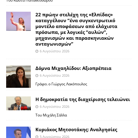
Του Κώστα Παπαθεοδώρου
22 πρώην στελέχη της «Ελπίδας»
καταγγέλουν “ένα συγκεντρωτικό
μοντέλο αποφάσεων από ελάχιστα
πρόσωπα, με λογικές “αυλών”,
μηχανισμών και παρασκηνιακών
ανταγωνισμών”
6 Αυγούστου 2026
Δόμνα Μιχαηλίδου: Αξιοπρέπεια
6 Αυγούστου 2026
Γράφει ο Γιώργος Λακόπουλος
Η δημοκρατία της διαχείρισης τελειώνει
6 Αυγούστου 2026
Του Μιχάλη Σάλλα
Κυριάκος Μητσοτάκης: Αναλγησίες
5 Αυγούστου 2026