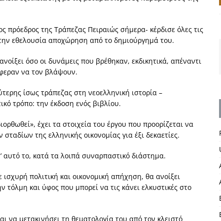
μος πρόεδρος της Τράπεζας Πειραιώς σήμερα- κέρδισε όλες τις
ι την εθελουσία αποχώρηση από το δημιούργημά του.
νοίξει όσο οι δυνάμεις που βρέθηκαν, εκδικητικά, απέναντι
άφεραν να τον βλάψουν.
ύτερης ίσως τράπεζας στη νεοελληνική ιστορία –
ικό τρόπο: την έκδοση ενός βιβλίου.
ιορθωθεί», έχει τα στοιχεία του έργου που προορίζεται να
 σταδίων της ελληνικής οικονομίας για έξι δεκαετίες.
σ’ αυτό το, κατά τα λοιπά συναρπαστικό διάστημα.
ε ισχυρή πολιτική και οικονομική απήχηση, θα ανοίξει
 τόλμη και ύφος που μπορεί να τις κάνει ελκυστικές στο
αι να μετακινήσει τη θεματολογία του από τον κλειστό