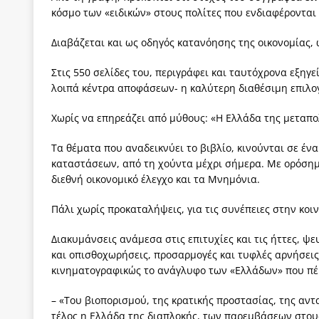
κόσμο των «ειδικών» στους πολίτες που ενδιαφέρονται
Διαβάζεται και ως οδηγός κατανόησης της οικονομίας,
Στις 550 σελίδες του, περιγράφει και ταυτόχρονα εξηγεί
λοιπά κέντρα αποφάσεων- η καλύτερη διαθέσιμη επιλογ
Χωρίς να επηρεάζει από μύθους: «Η Ελλάδα της μεταπο
Τα θέματα που αναδεικνύει το βιβλίο, κινούνται σε έν
καταστάσεων, από τη χούντα μέχρι σήμερα. Με ορόσημ
διεθνή οικονομικό έλεγχο και τα Μνημόνια.
Πάλι χωρίς προκαταλήψεις, για τις συνέπειες στην κοιν
Διακυμάνσεις ανάμεσα στις επιτυχίες και τις ήττες, ψ
και οπισθοχωρήσεις, προσαρμογές και τυφλές αρνήσεις
κινηματογραφικώς το ανάγλυφο των «Ελλάδων» που πέ
– «Του βιοπορισμού, της κρατικής προστασίας, της αντ
τέλος η Ελλάδα της διαπλοκής, των παρεμβάσεων στου