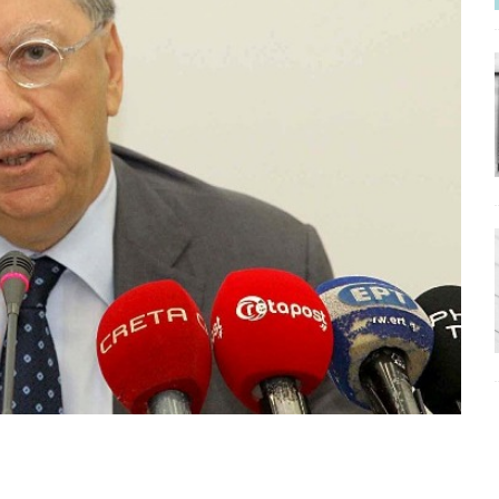
ΡΟΣΩΠΟΓΡΑΦΙΕΣ
νερό
ΑΝΑΓΝΩΣΕΙΣ
: από τον Αντιδιαφωτισμό στον ψηφιακό Κοινωνικό Δαρβινισμό
δημοσιογραφία βάζει τα χέρια της και βγάζει τα μάτια της
ΑΠΟΨΕΙΣ
εργασίας ΗΠΑ-Σαουδικής Αραβίας
ΑΠΟΨΕΙΣ
και το Σχέδιο Άτσεσον
ΑΠΟΨΕΙΣ
ΑΠΟΨΕΙΣ
ίτευση
ΠΡΟΒΟΛΕΣ
η Αυγούστου: Πώς ένας αποτυχημένος κοινοβουλευτικός έγινε
ίται και δεν εκβιάζεται
ΠΑΡΕΜΒΑΣΕΙΣ
χη της δεύτερης θέσης είναι (πολύ) ανοιχτή ακόμη. Προς αναμέτρηση