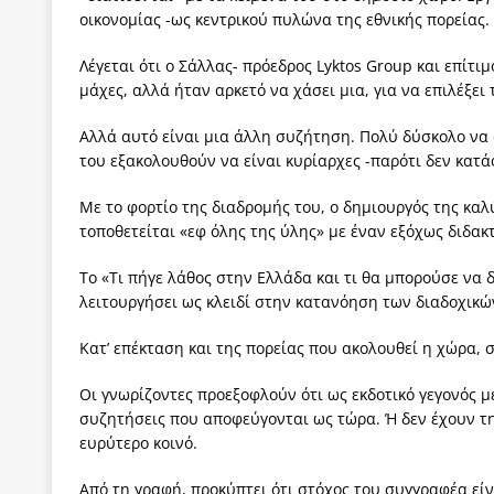
οικονομίας -ως κεντρικού πυλώνα της εθνικής πορείας.
Λέγεται ότι ο Σάλλας- πρόεδρος Lyktos Group και επίτι
μάχες, αλλά ήταν αρκετό να χάσει μια, για να επιλέξε
Αλλά αυτό είναι μια άλλη συζήτηση. Πολύ δύσκολο να α
του εξακολουθούν να είναι κυρίαρχες -παρότι δεν κατ
Με το φορτίο της διαδρομής του, ο δημιουργός της καλ
τοποθετείται «εφ όλης της ύλης» με έναν εξόχως διδακτ
Το «Τι πήγε λάθος στην Ελλάδα και τι θα μπορούσε να δ
λειτουργήσει ως κλειδί στην κατανόηση των διαδοχικών
Κατ’ επέκταση και της πορείας που ακολουθεί η χώρα, 
Οι γνωρίζοντες προεξοφλούν ότι ως εκδοτικό γεγονός μ
συζητήσεις που αποφεύγονται ως τώρα. Ή δεν έχουν την
ευρύτερο κοινό.
Από τη γραφή, προκύπτει ότι στόχος του συγγραφέα είν