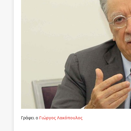
[ 22 Μαΐου 2020 ]
Μακάριος Λαζαρίδης: Έργο!
Π
[ 4 Αυγούστου 2026 ]
Θα ανήκεις όπου ανήκει το 
[ 4 Αυγούστου 2026 ]
Η γενεαλογία του φασισμού
ΠΑΡΕΜΒΑΣΕΙΣ
[ 4 Αυγούστου 2026 ]
Εφημερίδα «Εστία»: Όταν η 
[ 4 Αυγούστου 2026 ]
Η συμφωνία πυρηνικής συν
[ 4 Αυγούστου 2026 ]
Τα γεγονότα της Τηλλυρίας 
[ 4 Αυγούστου 2026 ]
Tηλεοπτικοί “Mega-Fiers”…
[ 4 Αυγούστου 2026 ]
Κώστας Τσουκαλάς: Αντιπολ
[ 4 Αυγούστου 2026 ]
Ο Ιωάννης Μεταξάς και η 4
δικτάτορας
ΕΠΙΛΟΓΕΣ
[ 3 Αυγούστου 2026 ]
Η ελευθεροτυπία δεν απειλε
Γράφει ο
Γιώργος Λακόπουλος
[ 3 Αυγούστου 2026 ]
ΠΑΣΟΚ ή ΕΛ.ΑΣ.; Γιατί η μά