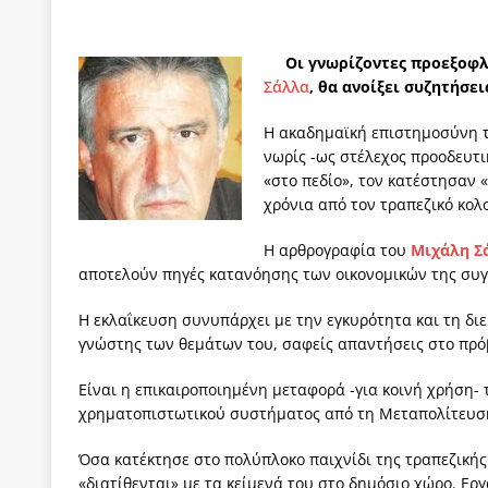
των δύο κομμάτων και όχι Ανδρουλάκη -Τσίπρα.
[ 3 Αυγούστου 2026 ]
Η τραγωδία της δημοκρατική
Οι γνωρίζοντες προεξοφλ
Σάλλα
, θα ανοίξει συζητήσε
μπορούν να φέρουν την αλλαγή
ΠΡΟΕΚΤΑΣΕΙΣ
Η ακαδημαϊκή επιστημοσύνη τ
[ 3 Αυγούστου 2026 ]
Γιατί λιγοστεύουν «τα χρόνι
νωρίς -ως στέλεχος προοδευτ
εμβληματικό «Πολίτη Κέιν»
ΠΑΡΕΜΒΑΣΕΙΣ
«στο πεδίο», τον κατέστησαν 
χρόνια από τον τραπεζικό κο
[ 3 Αυγούστου 2026 ]
Το Νομικό DNA του Υπερταμ
[ 3 Αυγούστου 2026 ]
Το γάλλιο και η γεωπολιτική
Η αρθρογραφία του
Μιχάλη Σ
αποτελούν πηγές κατανόησης των οικονομικών της συγ
[ 3 Αυγούστου 2026 ]
«Εδοξάσθη κρυπτομένη και 
ΠΑΡΕΜΒΑΣΕΙΣ
Η εκλαΐκευση συνυπάρχει με την εγκυρότητα και τη δι
γνώστης των θεμάτων του, σαφείς απαντήσεις στο πρό
Είναι η επικαιροποιημένη μεταφορά -για κοινή χρήση-
χρηματοπιστωτικού συστήματος από τη Μεταπολίτευσ
Όσα κατέκτησε στο πολύπλοκο παιχνίδι της τραπεζικής
«διατίθενται» με τα κείμενά του στο δημόσιο χώρο. Ερ