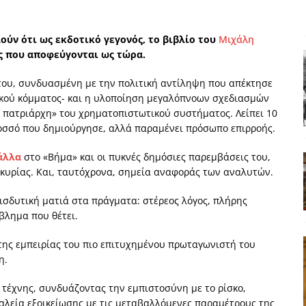
ΑΠΟΨΕΙΣ
ς παράταξης: Ο λαός θέλει, αλλά τα κόμματα της αντιπολίτευσης δεν
ούν ότι ως εκδοτικό γεγονός, το βιβλίο του
Μιχάλη
ις που αποφεύγονται ως τώρα.
ου, συνδυασμένη με την πολιτική αντίληψη που απέκτησε
α της αθωότητας;» Το «αίνιγμα»και η «λύση» του μέσα από τον
ικού κόμματος- και η υλοποίηση μεγαλόπνοων σχεδιασμών
« πατριάρχη» του χρηματοπιστωτικού συστήματος. Λείπει 10
λοσσό που δημιούργησε, αλλά παραμένει πρόσωπο επιρροής.
είου και οι Ρήτρες του ESM
ΑΠΟΨΕΙΣ
 ισχύς για την Ελλάδα
ΑΠΟΨΕΙΣ
άλλα
στο «Βήμα» και οι πυκνές δημόσιες παρεμβάσεις του,
κυρίας. Και, ταυτόχρονα, σημεία αναφοράς των αναλυτών.
εγελοιοποιήθη εμφανιζόμενη»: Το άδοξο βήμα της Μ. Καρυστιανού
εισδυτική ματιά στα πράγματα: στέρεος λόγος, πλήρης
βλημα που θέτει.
 της εμπειρίας του πιο επιτυχημένου πρωταγωνιστή του
η.
 τέχνης, συνδυάζοντας την εμπιστοσύνη με το ρίσκο,
γαλεία εξοικείωσης με τις μεταβαλλόμενες παραμέτρους της