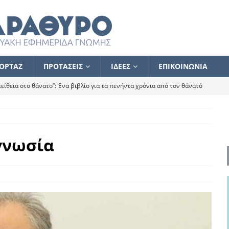
ΟΡΤΑΖ
ΠΡΟΤΑΣΕΙΣ
ΙΔΕΕΣ
ΕΠΙΚΟΙΝΩΝΙΑ
ίθεια στο θάνατο”: Ένα βιβλίο για τα πενήντα χρόνια από τον θάνατό
α το ποιος κοροϊδεύει ποιον Αλέξη
ΑΝΑΓΝΩΣΕΙΣ
 ισχυρίστηκα ότι δεν υπάρχει παρακολούθηση και κέντρο το οποίο
γνωσία
τεί θερμά όσους σπεύδουν να το ενισχύσουν – Συνεχίζουμε
FLASH
ίας θα κινηθεί στην αντίθετη κατεύθυνση
ΑΝΑΓΝΩΣΕΙΣ
ΠΡΟΣΩΠΟΓΡΑΦΙΕΣ
ίλημμα των εκλογών
ΑΝΑΓΝΩΣΕΙΣ