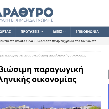
ΟΡΤΑΖ
ΠΡΟΤΑΣΕΙΣ
ΙΔΕΕΣ
ΕΠΙΚΟΙΝΩΝΙΑ
ίθεια στο θάνατο”: Ένα βιβλίο για τα πενήντα χρόνια από τον θάνατό
μη παραγωγική ανασυγκρότηση της ελληνικής οικονομίας
α το ποιος κοροϊδεύει ποιον Αλέξη
ΑΝΑΓΝΩΣΕΙΣ
 ισχυρίστηκα ότι δεν υπάρχει παρακολούθηση και κέντρο το οποίο
 βιώσιμη παραγωγική
ληνικής οικονομίας
τεί θερμά όσους σπεύδουν να το ενισχύσουν – Συνεχίζουμε
FLASH
ίας θα κινηθεί στην αντίθετη κατεύθυνση
ΑΝΑΓΝΩΣΕΙΣ
ΠΡΟΣΩΠΟΓΡΑΦΙΕΣ
ίλημμα των εκλογών
ΑΝΑΓΝΩΣΕΙΣ