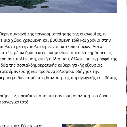
χη της δεύτερης θέσης είναι (πολύ) ανοιχτή ακόμη. Προς αναμέτρηση
ΑΠΟΨΕΙΣ
ς παράταξης: Ο λαός θέλει, αλλά τα κόμματα της αντιπολίτευσης δεν
θερη συνταγή της παγκοσμιοποίησης της οικονομίας, η
ε μια χώρα χρεωμένη και βυθισμένη εδώ και χρόνια στην
α της αθωότητας;» Το «αίνιγμα»και η «λύση» του μέσα από τον
απόλυτα με την πολιτική των ιδιωτικοποιήσεων. Αυτό
νειστές, μέσω ή και εκτός μνημονίων, αυτό διακηρύσσει ως
ερη αντιπολίτευση, αυτή η ίδια που, άλλοτε με τη μορφή της
είου και οι Ρήτρες του ESM
ΑΠΟΨΕΙΣ
ανδύα της σοσιαλδημοκρατικής κυβερνητικής εξουσίας,
τοτε έμπνευσης και προσανατολισμού, οδήγησε την
 ισχύς για την Ελλάδα
ΑΠΟΨΕΙΣ
πέρμετρο δανεισμό, στη διάλυση της παραγωγικής της βάσης
ποιήσεων, προκύπτει από μια σύντομη ανάλυση του όρου
αραγωγικό ιστό.
α ηγετικές θέσεις στην