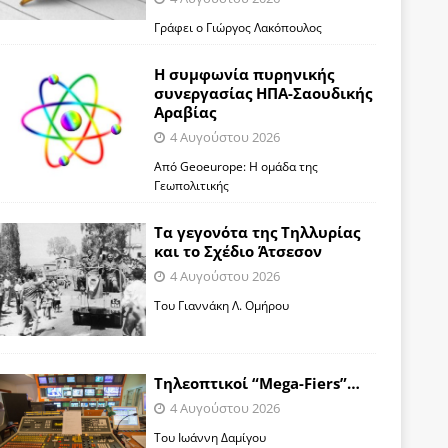
Γράφει ο Γιώργος Λακόπουλος
Η συμφωνία πυρηνικής
συνεργασίας ΗΠΑ-Σαουδικής
Αραβίας
4 Αυγούστου 2026
Από Geoeurope: H ομάδα της
Γεωπολιτικής
Τα γεγονότα της Τηλλυρίας
και το Σχέδιο Άτσεσον
4 Αυγούστου 2026
Toυ Γιαννάκη Λ. Ομήρου
Tηλεοπτικοί “Mega-Fiers”…
4 Αυγούστου 2026
Toυ Ιωάννη Δαμίγου