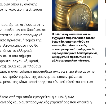
 χωρών όπου εξ ανάγκης
ν στην καλύτερη περίπτωση
παραπέμπει κατ’ ουσία στην
, υποδομών και δικτύων, σε
Η ελληνική κοινωνία και οι
κατεστραμμένη παραγωγική
εγχώριες παραγωγικές τάξεις,
ρκτο πρωτογενή τομέα της
όταν ιδιωτικοποιηθούν τα
κά πλεονεκτήματα που θα
πάντα, θα μείνουν εκτός
οικονομικής ανάπτυξης και θα
ς, όπως τα ελληνικά
ωφεληθούν μόνο δευτερογενώς,
ύν αυτό που σήμερα
ως εργατικό προσωπικό και
μάλιστα χαμηλού κόστους.
φρούτα, λαχανικά, κρασί,
τα), αλλά και με πλούσια
 χώρα, η αναπτυξιακή προσπάθεια αντί να επεκτείνεται στην
 των τριών τομέων της οικονομίας, επικεντρώνεται
 μέσω της ιδιωτικοποίησης του εθνικού πλούτου και των
τέλεια από την οποία εμφορείται η εμμονή των
 φανερός και ο αντιπαραγωγικός χαρακτήρας που αποκτά η