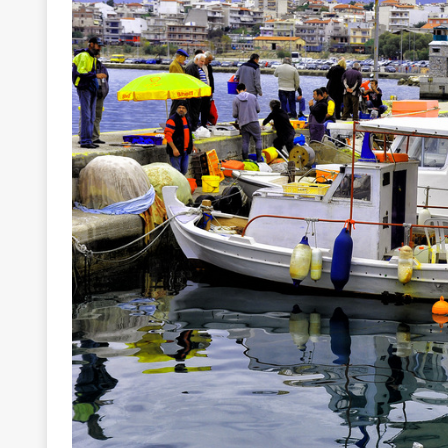
[ 22 Μαΐου 2020 ]
Μακάριος Λαζαρίδης: Έργο!
Π
[ 5 Αυγούστου 2026 ]
Κυριάκος Μητσοτάκης: Αναλ
[ 4 Αυγούστου 2026 ]
Θα ανήκεις όπου ανήκει το 
[ 4 Αυγούστου 2026 ]
Η γενεαλογία του φασισμού
ΠΑΡΕΜΒΑΣΕΙΣ
[ 4 Αυγούστου 2026 ]
Εφημερίδα «Εστία»: Όταν η 
[ 4 Αυγούστου 2026 ]
Η συμφωνία πυρηνικής συν
[ 4 Αυγούστου 2026 ]
Τα γεγονότα της Τηλλυρίας 
[ 4 Αυγούστου 2026 ]
Tηλεοπτικοί “Mega-Fiers”…
[ 4 Αυγούστου 2026 ]
Κώστας Τσουκαλάς: Αντιπολ
[ 4 Αυγούστου 2026 ]
Ο Ιωάννης Μεταξάς και η 4
δικτάτορας
ΕΠΙΛΟΓΕΣ
[ 3 Αυγούστου 2026 ]
Η ελευθεροτυπία δεν απειλε