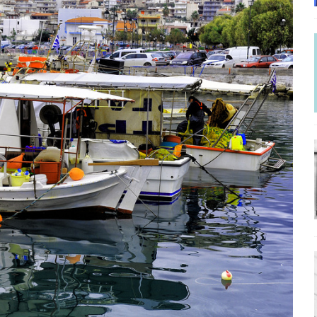
ΡΟΣΩΠΟΓΡΑΦΙΕΣ
γησίες
ΠΡΟΒΟΛΕΣ
νερό
ΑΝΑΓΝΩΣΕΙΣ
: από τον Αντιδιαφωτισμό στον ψηφιακό Κοινωνικό Δαρβινισμό
δημοσιογραφία βάζει τα χέρια της και βγάζει τα μάτια της
ΑΠΟΨΕΙΣ
εργασίας ΗΠΑ-Σαουδικής Αραβίας
ΑΠΟΨΕΙΣ
και το Σχέδιο Άτσεσον
ΑΠΟΨΕΙΣ
ΑΠΟΨΕΙΣ
ίτευση
ΠΡΟΒΟΛΕΣ
η Αυγούστου: Πώς ένας αποτυχημένος κοινοβουλευτικός έγινε
ίται και δεν εκβιάζεται
ΠΑΡΕΜΒΑΣΕΙΣ