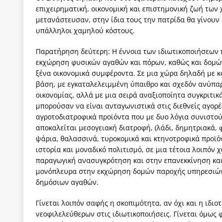
επιχειρηματική, οικονομική και επιστημονική ζωή των
μετανάστευσαν, στην ίδια τους την πατρίδα θα γίνου
υπάλληλοι χαμηλού κόστους.
Παρατήρηση δεύτερη: Η έννοια των ιδιωτικοποιήσεων 
εκχώρηση φυσικών αγαθών και πόρων, καθώς και δομών
ξένα οικονομικά συμφέροντα. Σε μια χώρα δηλαδή με 
βάση, με εγκαταλελειμμένη ύπαιθρο και σχεδόν ανύπα
οικονομίας, αλλά με μια σειρά αναξιοποίητα συγκριτι
μπορούσαν να είναι ανταγωνιστικά στις διεθνείς αγορέ
αγροτοδιατροφικά προϊόντα που με δυο λόγια συνιστο
αποκαλείται μεσογειακή διατροφή, (λάδι, δημητριακά, 
ψάρια, θαλασσινά, τυροκομικά και κτηνοτροφικά προϊόν
ιστορία και μοναδικό πολιτισμό, σε μια τέτοια λοιπόν
παραγωγική ανασυγκρότηση και στην επανεκκίνηση και
μονόπλευρα στην εκχώρηση δομών παροχής υπηρεσιών,
δημόσιων αγαθών.
Γίνεται λοιπόν σαφής η σκοπιμότητα, αν όχι και η ιδιο
νεοφιλελεύθερων στις ιδιωτικοποιήσεις. Γίνεται όμως