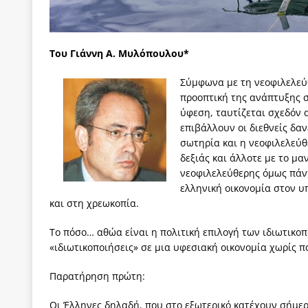
[ 3 Αυγούστου 2026 ]
ΠΑΣΟΚ ή ΕΛ.ΑΣ.; Γιατί η μά
των δύο κομμάτων και όχι Ανδρουλάκη -Τσίπρα.
Του Γιάννη Α. Μυλόπουλου*
[ 3 Αυγούστου 2026 ]
Η τραγωδία της δημοκρατική
Σύμφωνα με τη νεοφιλελεύ
μπορούν να φέρουν την αλλαγή
ΠΡΟΕΚΤΑΣΕΙΣ
προοπτική της ανάπτυξης σ
[ 3 Αυγούστου 2026 ]
Γιατί λιγοστεύουν «τα χρόνι
ύφεση, ταυτίζεται σχεδόν 
επιβάλλουν οι διεθνείς δα
εμβληματικό «Πολίτη Κέιν»
ΠΑΡΕΜΒΑΣΕΙΣ
σωτηρία και η νεοφιλελεύθ
[ 3 Αυγούστου 2026 ]
Το Νομικό DNA του Υπερταμ
δεξιάς και άλλοτε με το μ
νεοφιλελεύθερης όμως πάν
[ 3 Αυγούστου 2026 ]
Το γάλλιο και η γεωπολιτική
ελληνική οικονομία στον υ
και στη χρεωκοπία.
Το πόσο… αθώα είναι η πολιτική επιλογή των ιδιωτικο
«ιδιωτικοποιήσεις» σε μια υφεσιακή οικονομία χωρίς π
Παρατήρηση πρώτη:
Οι Έλληνες δηλαδή, που στο εξωτερικό κατέχουν σήμερ