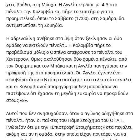
χτες βράδυ, στη Μόσχα. Η Αγγλία κέρδισε με 4-3 στα
πέναλτι την Κολομβία και πήρε το εισιτήριο για τα
προημιτελικά, όπου το Σάββατο (17:00), στη Σαμάρα, θα
αντιμετωπίσει τη Σουηδία.
Η αδρεναλίνη ανέβηκε στα ύψη όταν ξεκίνησαν οι δύο
ομάδες να εκτελούν πέναλτι. Η Κολομβία πήρε το
προβάδισμα μόλις ο Οσπίνα απέκρουσε το πέναλτι του
Χέντερσον. Όμως ακολούθησαν δύο χαμένα πέναλτι, από
τον Ουρίμπε και τον Μπάκα και η Αγγλία πανηγύρισε την
πρόκρισή της στα προημιτελικά. Οι Άγγλοι έγιναν ένα
«κουβάρι» όταν ο Ντάιερ ευστόχησε στο τελευταίο πέναλτι
και οι Κολομβιανοί απαρηγόρητοι δεν μπορούσαν να
πιστέψουν ότι έχασαν τη μεγάλη ευκαιρία να προκριθούν
στους «8».
Αυτοί που δεν ανησυχούσαν, όταν ο αγώνας οδηγήθηκε στα
πέναλτι, ήταν οι παίκτες του Πάμε Στοίχημα του ΟΠΑΠ.
Γνώριζαν ότι με την «Επιστροφή Στοιχήματος» στα πέναλτι,
ακόμη και αν η ομάδα, στην οποία είχαν ποντάρει για να