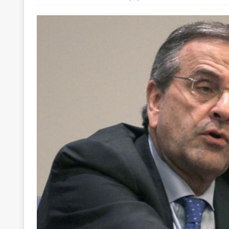
[ 22 Μαΐου 2020 ]
Μακάριος Λαζαρίδης: Έργο!
Π
[ 5 Αυγούστου 2026 ]
Κυριάκος Μητσοτάκης: Αναλ
[ 4 Αυγούστου 2026 ]
Θα ανήκεις όπου ανήκει το 
[ 4 Αυγούστου 2026 ]
Η γενεαλογία του φασισμού
ΠΑΡΕΜΒΑΣΕΙΣ
[ 4 Αυγούστου 2026 ]
Εφημερίδα «Εστία»: Όταν η 
[ 4 Αυγούστου 2026 ]
Η συμφωνία πυρηνικής συν
[ 4 Αυγούστου 2026 ]
Τα γεγονότα της Τηλλυρίας 
[ 4 Αυγούστου 2026 ]
Tηλεοπτικοί “Mega-Fiers”…
[ 4 Αυγούστου 2026 ]
Κώστας Τσουκαλάς: Αντιπολ
[ 4 Αυγούστου 2026 ]
Ο Ιωάννης Μεταξάς και η 4
δικτάτορας
ΕΠΙΛΟΓΕΣ
[ 3 Αυγούστου 2026 ]
Η ελευθεροτυπία δεν απειλε