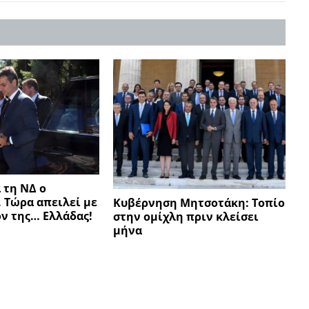
 τη ΝΔ ο
 Τώρα απειλεί με
Κυβέρνηση Μητσοτάκη: Τοπίο
ον της… Ελλάδας!
στην ομίχλη πριν κλείσει
μήνα