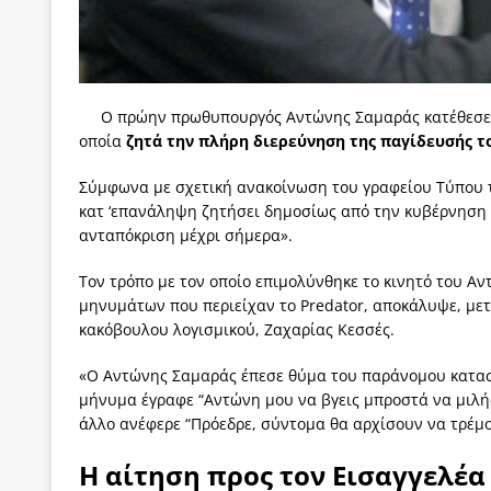
[ 3 Αυγούστου 2026 ]
ΠΑΣΟΚ ή ΕΛ.ΑΣ.; Γιατί η μά
των δύο κομμάτων και όχι Ανδρουλάκη -Τσίπρα.
[ 3 Αυγούστου 2026 ]
Η τραγωδία της δημοκρατική
Ο πρώην πρωθυπουργός Αντώνης Σαμαράς κατέθεσε σ
μπορούν να φέρουν την αλλαγή
ΠΡΟΕΚΤΑΣΕΙΣ
οποία
ζητά την πλήρη διερεύνηση της παγίδευσής τ
[ 3 Αυγούστου 2026 ]
Γιατί λιγοστεύουν «τα χρόνι
Σύμφωνα με σχετική ανακοίνωση του γραφείου Τύπου το
εμβληματικό «Πολίτη Κέιν»
ΠΑΡΕΜΒΑΣΕΙΣ
κατ ‘επανάληψη ζητήσει δημοσίως από την κυβέρνηση 
ανταπόκριση μέχρι σήμερα».
[ 3 Αυγούστου 2026 ]
Το Νομικό DNA του Υπερταμ
Τον τρόπο με τον οποίο επιμολύνθηκε το κινητό του Α
[ 3 Αυγούστου 2026 ]
Το γάλλιο και η γεωπολιτική
μηνυμάτων που περιείχαν το Predator, αποκάλυψε, μετ
κακόβουλου λογισμικού, Ζαχαρίας Κεσσές.
«Ο Αντώνης Σαμαράς έπεσε θύμα του παράνομου κατασκο
μήνυμα έγραφε “Αντώνη μου να βγεις μπροστά να μιλήσε
άλλο ανέφερε “Πρόεδρε, σύντομα θα αρχίσουν να τρέμο
Η αίτηση προς τον Εισαγγελέα