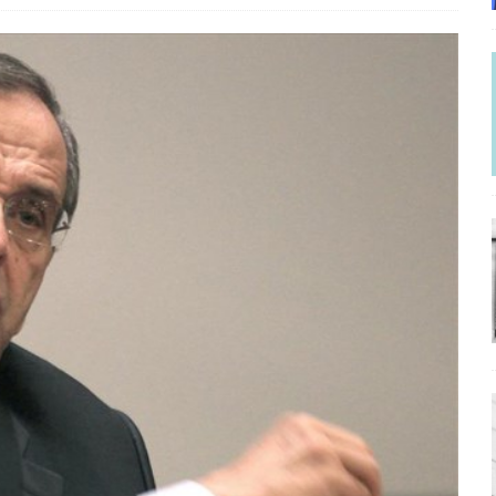
ΡΟΣΩΠΟΓΡΑΦΙΕΣ
γησίες
ΠΡΟΒΟΛΕΣ
νερό
ΑΝΑΓΝΩΣΕΙΣ
: από τον Αντιδιαφωτισμό στον ψηφιακό Κοινωνικό Δαρβινισμό
δημοσιογραφία βάζει τα χέρια της και βγάζει τα μάτια της
ΑΠΟΨΕΙΣ
εργασίας ΗΠΑ-Σαουδικής Αραβίας
ΑΠΟΨΕΙΣ
και το Σχέδιο Άτσεσον
ΑΠΟΨΕΙΣ
ΑΠΟΨΕΙΣ
ίτευση
ΠΡΟΒΟΛΕΣ
η Αυγούστου: Πώς ένας αποτυχημένος κοινοβουλευτικός έγινε
ίται και δεν εκβιάζεται
ΠΑΡΕΜΒΑΣΕΙΣ