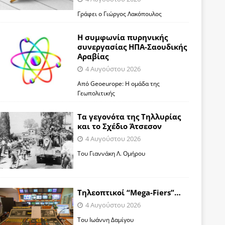
Γράφει ο Γιώργος Λακόπουλος
Η συμφωνία πυρηνικής
συνεργασίας ΗΠΑ-Σαουδικής
Αραβίας
4 Αυγούστου 2026
Από Geoeurope: H ομάδα της
Γεωπολιτικής
Τα γεγονότα της Τηλλυρίας
και το Σχέδιο Άτσεσον
4 Αυγούστου 2026
Toυ Γιαννάκη Λ. Ομήρου
Tηλεοπτικοί “Mega-Fiers”…
4 Αυγούστου 2026
Toυ Ιωάννη Δαμίγου