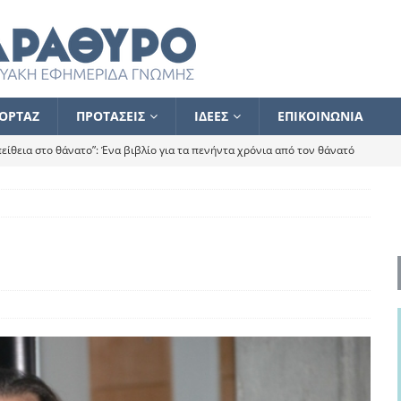
ΟΡΤΑΖ
ΠΡΟΤΑΣΕΙΣ
ΙΔΕΕΣ
ΕΠΙΚΟΙΝΩΝΙΑ
ίθεια στο θάνατο”: Ένα βιβλίο για τα πενήντα χρόνια από τον θάνατό
α το ποιος κοροϊδεύει ποιον Αλέξη
ΑΝΑΓΝΩΣΕΙΣ
 ισχυρίστηκα ότι δεν υπάρχει παρακολούθηση και κέντρο το οποίο
τεί θερμά όσους σπεύδουν να το ενισχύσουν – Συνεχίζουμε
FLASH
ίας θα κινηθεί στην αντίθετη κατεύθυνση
ΑΝΑΓΝΩΣΕΙΣ
ΠΡΟΣΩΠΟΓΡΑΦΙΕΣ
ίλημμα των εκλογών
ΑΝΑΓΝΩΣΕΙΣ