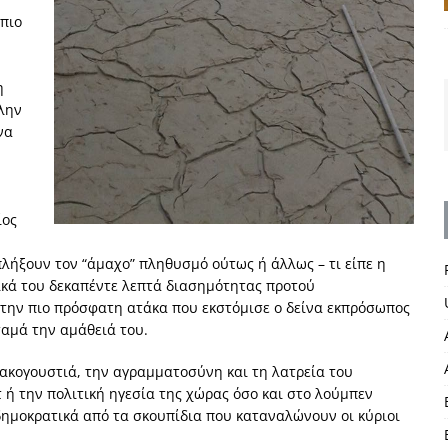
πιο
η
πλην
να
ίος
λήξουν τον “άμαχο” πληθυσμό ούτως ή άλλως – τι είπε η
ικά του δεκαπέντε λεπτά διασημότητας προτού
ι την πιο πρόσφατη ατάκα που εκστόμισε ο δείνα εκπρόσωπος
ταμά την αμάθειά του.
 κακογουστιά, την αγραμματοσύνη και τη λατρεία του
 ή την πολιτική ηγεσία της χώρας όσο και στο λούμπεν
δημοκρατικά από τα σκουπίδια που καταναλώνουν οι κύριοι