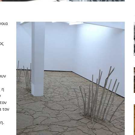
ΑΠΟΨΕΙΣ
ς παράταξης: Ο λαός θέλει, αλλά τα κόμματα της αντιπολίτευσης δεν
νοια
α της αθωότητας;» Το «αίνιγμα»και η «λύση» του μέσα από τον
ος
είου και οι Ρήτρες του ESM
ΑΠΟΨΕΙΣ
 ισχύς για την Ελλάδα
ΑΠΟΨΕΙΣ
ουν
εγελοιοποιήθη εμφανιζόμενη»: Το άδοξο βήμα της Μ. Καρυστιανού
 η
ν
 τον
α τον
η.