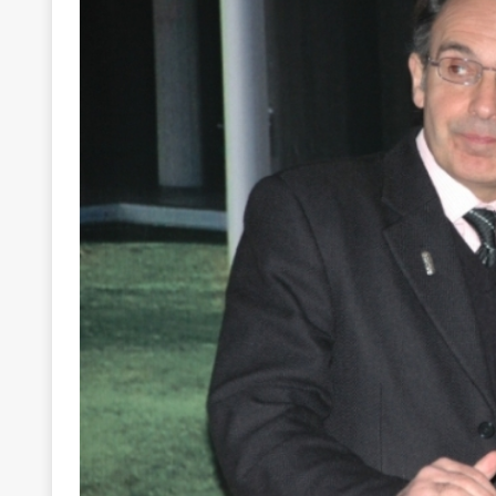
[ 22 Μαΐου 2020 ]
Μακάριος Λαζαρίδης: Έργο!
Π
[ 4 Αυγούστου 2026 ]
Θα ανήκεις όπου ανήκει το 
[ 4 Αυγούστου 2026 ]
Η γενεαλογία του φασισμού
ΠΑΡΕΜΒΑΣΕΙΣ
[ 4 Αυγούστου 2026 ]
Εφημερίδα «Εστία»: Όταν η 
[ 4 Αυγούστου 2026 ]
Η συμφωνία πυρηνικής συν
[ 4 Αυγούστου 2026 ]
Τα γεγονότα της Τηλλυρίας 
[ 4 Αυγούστου 2026 ]
Tηλεοπτικοί “Mega-Fiers”…
[ 4 Αυγούστου 2026 ]
Κώστας Τσουκαλάς: Αντιπολ
[ 4 Αυγούστου 2026 ]
Ο Ιωάννης Μεταξάς και η 4
δικτάτορας
ΕΠΙΛΟΓΕΣ
[ 3 Αυγούστου 2026 ]
Η ελευθεροτυπία δεν απειλε
[ 3 Αυγούστου 2026 ]
ΠΑΣΟΚ ή ΕΛ.ΑΣ.; Γιατί η μά