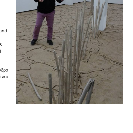
land
ς
η
υδρο
ίναι