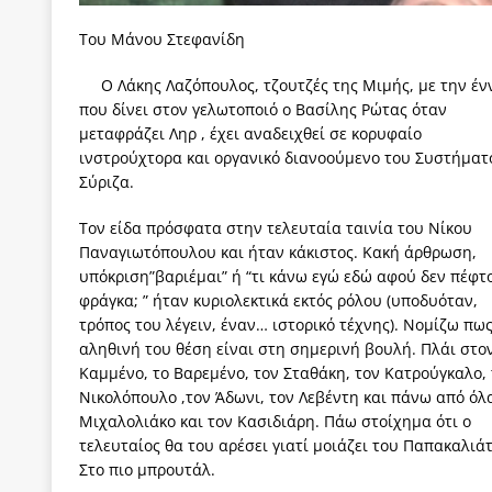
των δύο κομμάτων και όχι Ανδρουλάκη -Τσίπρα.
Του Μάνου Στεφανίδη
[ 3 Αυγούστου 2026 ]
Η τραγωδία της δημοκρατική
Ο Λάκης Λαζόπουλος, τζουτζές της Μιμής, με την έν
μπορούν να φέρουν την αλλαγή
ΠΡΟΕΚΤΑΣΕΙΣ
που δίνει στον γελωτοποιό ο Βασίλης Ρώτας όταν
μεταφράζει Ληρ , έχει αναδειχθεί σε κορυφαίο
[ 3 Αυγούστου 2026 ]
Γιατί λιγοστεύουν «τα χρόνι
ινστρούχτορα και οργανικό διανοούμενο του Συστήματ
εμβληματικό «Πολίτη Κέιν»
ΠΑΡΕΜΒΑΣΕΙΣ
Σύριζα.
[ 3 Αυγούστου 2026 ]
Το Νομικό DNA του Υπερταμ
Τον είδα πρόσφατα στην τελευταία ταινία του Νίκου
[ 3 Αυγούστου 2026 ]
Το γάλλιο και η γεωπολιτική
Παναγιωτόπουλου και ήταν κάκιστος. Κακή άρθρωση,
υπόκριση”βαριέμαι” ή “τι κάνω εγώ εδώ αφού δεν πέφτ
[ 3 Αυγούστου 2026 ]
«Εδοξάσθη κρυπτομένη και 
φράγκα; ” ήταν κυριολεκτικά εκτός ρόλου (υποδυόταν,
ΠΑΡΕΜΒΑΣΕΙΣ
τρόπος του λέγειν, έναν… ιστορικό τέχνης). Νομίζω πως
αληθινή του θέση είναι στη σημερινή βουλή. Πλάι στο
Καμμένο, το Βαρεμένο, τον Σταθάκη, τον Κατρούγκαλο,
Νικολόπουλο ,τον Άδωνι, τον Λεβέντη και πάνω από όλ
Μιχαλολιάκο και τον Κασιδιάρη. Πάω στοίχημα ότι ο
τελευταίος θα του αρέσει γιατί μοιάζει του Παπακαλιάτ
Στο πιο μπρουτάλ.