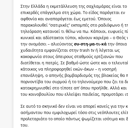
Στην Ελλάδα η εκμετάλλευση της σαχλαμάρας είναι το 
επικερδές επάγγελμα στη χώρα. Το είδος παράγεται εν
αφθονία και αναπαράγεται έως εμετού. Όποιος
παρακολουθεί “σατιρικές” εκπομπές στο ραδιόφωνο ή τ
τηλεόραση κατανοεί τι θέλω να πω. Κάποιοι, ευφυείς 
κυνικοί και αδίστακτοι τύποι, κάνουν καριέρα – ο Θεός 
την ονομάσει – αλιεύοντας
συ-στη-μα-τι-κά
την όποια
χυδαιότητα εμφανίζεται στην trash tv ή λέγεται ως
κακοφωνία στους άπειρους σταθμούς ερτζιανών που
διατίθεται η πατρίς. Σε βαθμό ώστε ώστε και ο τελευτα
κάτοικος να πληροφορηθεί εκών-άκων – η νοσηρή
επανάληψη, ο απηνής βομβαρδισμός της βλακείας θα π
πορνοντίβα του συρμού ή το τηλενούμερο που ζει τα δ
κατακρημνισθεί στο τίποτε απ’ όπου προήλθε. Αλλά κα
του κοινοβουλίου που ελλείψει παιδείας, προμοτάρει ι
Σε αυτό το σκηνικό δεν είναι να απορεί κανείς για την
ασήμαντου που εμφιλοχωρεί τόσο στις νεόπλουτες ελίτ
προλεταριάτο το οποίο πάντως ψωμίζεται ισότιμα και 
του.