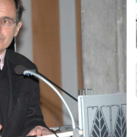
ΡΟΣΩΠΟΓΡΑΦΙΕΣ
νερό
ΑΝΑΓΝΩΣΕΙΣ
: από τον Αντιδιαφωτισμό στον ψηφιακό Κοινωνικό Δαρβινισμό
δημοσιογραφία βάζει τα χέρια της και βγάζει τα μάτια της
ΑΠΟΨΕΙΣ
εργασίας ΗΠΑ-Σαουδικής Αραβίας
ΑΠΟΨΕΙΣ
και το Σχέδιο Άτσεσον
ΑΠΟΨΕΙΣ
ΑΠΟΨΕΙΣ
ίτευση
ΠΡΟΒΟΛΕΣ
η Αυγούστου: Πώς ένας αποτυχημένος κοινοβουλευτικός έγινε
ίται και δεν εκβιάζεται
ΠΑΡΕΜΒΑΣΕΙΣ
χη της δεύτερης θέσης είναι (πολύ) ανοιχτή ακόμη. Προς αναμέτρηση