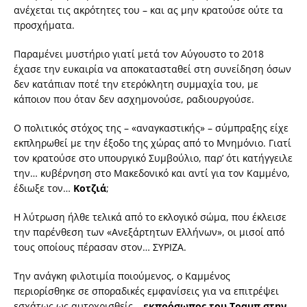
ανέχεται τις ακρότητες του – και ας μην κρατούσε ούτε τα
προσχήματα.
Παραμένει μυστήριο γιατί μετά τον Αύγουστο το 2018
έχασε την ευκαιρία να αποκατασταθεί στη συνείδηση όσων
δεν κατάπιαν ποτέ την ετερόκλητη συμμαχία του, με
κάποιον που όταν δεν ασχημονούσε, ραδιουργούσε.
Ο πολιτικός στόχος της – «αναγκαστικής» – σύμπραξης είχε
εκπληρωθεί με την έξοδο της χώρας από το Μνημόνιο. Γιατί
τον κρατούσε στο υπουργικό Συμβούλιο, παρ’ ότι κατήγγειλε
την… κυβέρνηση στο Μακεδονικό και αντί για τον Καμμένο,
έδιωξε τον…
Κοτζιά
;
Η λύτρωση ήλθε τελικά από το εκλογικό σώμα, που έκλεισε
την παρένθεση των «Ανεξάρτητων Ελλήνων», οι μισοί από
τους οποίους πέρασαν στον… ΣΥΡΙΖΑ.
Την ανάγκη φιλοτιμία ποιούμενος, ο Καμμένος
περιορίσθηκε σε σποραδικές εμφανίσεις για να επιτρέψει
εσχάτως ως αυτοχρισθείς…
εκπρόσωπος του Τραμπ στην