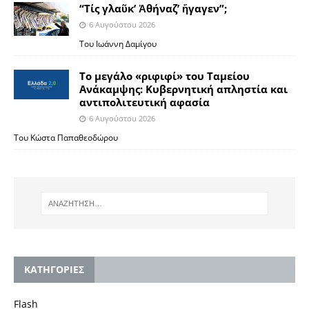
“Τίς γλαῦκ’ Ἀθήναζ’ ἤγαγεν”;
6 Αυγούστου 2026
Του Ιωάννη Δαμίγου
Το μεγάλο «ριφιφί» του Ταμείου
Ανάκαμψης: Κυβερνητική απληστία και
αντιπολιτευτική αφασία
6 Αυγούστου 2026
Του Κώστα Παπαθεοδώρου
KΑΤΗΓΟΡΙΕΣ
Flash