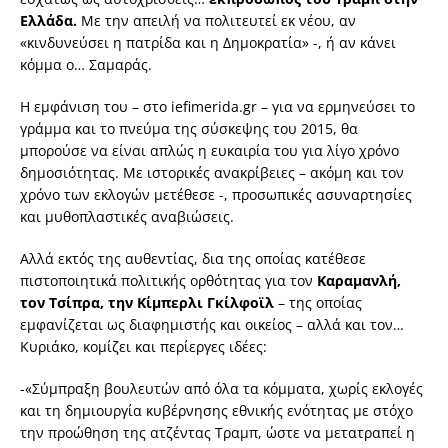
Ελλάδα.
Με την απειλή να πολιτευτεί εκ νέου, αν
«κινδυνεύσει η πατρίδα και η Δημοκρατία» -, ή αν κάνει
κόμμα ο… Σαμαράς.
Η εμφάνιση του – στο iefimerida.gr – για να ερμηνεύσει το
γράμμα και το πνεύμα της σύσκεψης του 2015, θα
μπορούσε να είναι απλώς η ευκαιρία του για λίγο χρόνο
δημοσιότητας. Με ιστορικές ανακρίβειες – ακόμη και τον
χρόνο των εκλογών μετέθεσε -, προσωπικές ασυναρτησίες
και μυθοπλαστικές αναβιώσεις.
Αλλά εκτός της αυθεντίας, δια της οποίας κατέθεσε
πιστοποιητικά πολιτικής ορθότητας για τον
Καραμανλή,
τον Τσίπρα, την Κίμπερλι Γκίλφοϊλ
– της οποίας
εμφανίζεται ως διαφημιστής και οικείος – αλλά και τον…
Κυριάκο, κομίζει και περίεργες ιδέες:
-«Σύμπραξη βουλευτών από όλα τα κόμματα, χωρίς εκλογές
και τη δημιουργία κυβέρνησης εθνικής ενότητας με στόχο
την προώθηση της ατζέντας Τραμπ, ώστε να μετατραπεί η