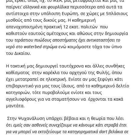
μας έρθει, όπως πχ. το ΙΚΕΑ, μας μεταφράζεται και μας ‘τα
παίρνει’
ελληνικά και φουρλίδικα
περισσότερο από αυτά τα
αντίστοιχα στην υπόλοιπη Ευρώπη, σε χώρες με 5πλάσιους
μισθούς από τους δικούς μας.
Η καθημερινή
απενοχοποιημένη πρακτική 12 εκατ. πολιτών που
καθιστούν εαυτούς αμέτοχους και αθώους στην δημιουργία
του
τεράστιου πυώδους αποστήματος έχει αντικαταστήσει το
νερό στο waterbed στρώμα
ενώ κοιμόμαστε τάχα τον ύπνο
του Δικαίου.
H
τακτική μας δ
ημιουργεί ταυτόχρονα και άλλες συνθήκες
καθίσματος στην καρέκλα του αρχηγού της Φυλής, όπου
έχει μετατραπεί σε ηλεκτρική.
Ενίοτε αν μας ξεφύγει κάτι
επιβαρυντικό για μας τους ίδιους, από το καθημερινό δελτίο
κατηγοριών, τότε πυροβολούμε ενίοτε και τους
αγγελιοφόρους για να σταματήσουν να έρχονται τα κακά
μαντάτα.
Στην Ψυχανάλυση υπάρχει βέβαια και η θεωρία που λέει
ότι
εμείς σαν ασθενείς συνεχίζουμε να κάνουμε κάτι στραβά έτσι
για να μπορεί να εκτοξεύουμε τα κατηγορηματικά dart βελάκια
σε