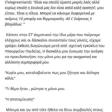
(Telegreenland):
“Ε
ίναι και επειδή είμαστε μικρός λαός αλλά
κυρίως επειδή η δουλειά μας δεν είναι απλά καλή αγαπητέ
’, μου
είπαν.
‘Είναι η τέλεια. Μπορεί να κάνουμε διαφορετικά με
ανέμους 10 μποφόρ και θερμοκρασίες -40
C διάρκειας 5
βδομάδων; ”
Κάποτε στην ΣΤ’ Δημοτικού την ίδια μέρα που παίρναμε
ελέγχους και οι δάσκαλοι συναντούν τους γονείς, είχαμε
γράψει έκθεση διαγώνισμα μετά από σχετική εγκύκλιο του
Υπουργείου Παιδείας.
Η δασκάλα μου ένοιωσε την ανάγκη
να προειδοποιήσει την μάνα μου
για την αινιγματική και
αλλόκοτη συμπεριφορά μου.
“
Κυρία μου, καταλαβαίνετε πως μου ζήτησε και
δεύτερη
κόλα;”
“
Τι θέμα ήταν , ρώτησε η μάνα μου.
“
Η αποταμίευση!”
Μόνιμα και γω από τότε ήθελα να δίνω συμβουλές στους