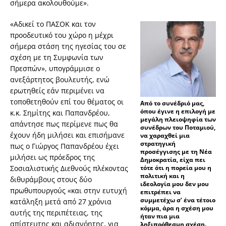
σήμερα ακολουθούμε».
«Αδικεί το ΠΑΣΟΚ και τον
προοδευτικό του χώρο η μέχρι
σήμερα στάση της ηγεσίας του σε
σχέση με τη Συμφωνία των
Πρεσπών», υπογράμμισε ο
ανεξάρτητος βουλευτής, ενώ
ερωτηθείς εάν περιμένει να
τοποθετηθούν επί του θέματος οι
Από το συνέδριό μας,
όπου έγινε η επιλογή με
κ.κ. Σημίτης και Παπανδρέου,
μεγάλη πλειοψηφία των
απάντησε πως περίμενε πως θα
συνέδρων του Ποταμιού,
έχουν ήδη μιλήσει και επισήμανε
να χαραχθεί μια
στρατηγική
πως ο Γιώργος Παπανδρέου έχει
προσέγγισης με τη Νέα
μιλήσει ως πρόεδρος της
Δημοκρατία, είχα πει
Σοσιαλιστικής Διεθνούς πλέκοντας
τότε ότι η πορεία μου η
πολιτική και η
διθυράμβους στους δύο
ιδεολογία μου δεν μου
πρωθυπουργούς «και στην ευτυχή
επιτρέπει να
συμμετέχω σ’ ένα τέτοιο
κατάληξη μετά από 27 χρόνια
κόμμα, άρα η σχέση μου
αυτής της περιπέτειας, της
ήταν πια μια
απίστευτης και αδιανόητης, για
ληξιπρόθεσμη σχέση.