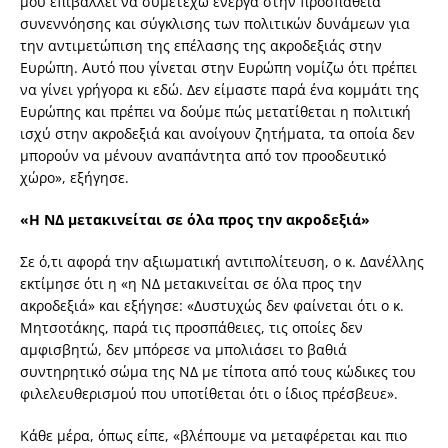
μου επιβάλλει να συμετέχω ενεργά στην προσπάθεια
συνεννόησης και σύγκλισης των πολιτικών δυνάμεων για
την αντιμετώπιση της επέλασης της ακροδεξιάς στην
Ευρώπη. Αυτό που γίνεται στην Ευρώπη νομίζω ότι πρέπει
να γίνει γρήγορα κι εδώ. Δεν είμαστε παρά ένα κομμάτι της
Ευρώπης και πρέπει να δούμε πώς μετατίθεται η πολιτική
ισχύ στην ακροδεξιά και ανοίγουν ζητήματα, τα οποία δεν
μπορούν να μένουν αναπάντητα από τον προοδευτικό
χώρο», εξήγησε.
«Η ΝΔ μετακινείται σε όλα προς την ακροδεξιά»
Σε ό,τι αφορά την αξιωματική αντιπολίτευση, ο κ. Δανέλλης
εκτίμησε ότι η «η ΝΔ μετακινείται σε όλα προς την
ακροδεξιά» και εξήγησε: «Δυστυχώς δεν φαίνεται ότι ο κ.
Μητσοτάκης, παρά τις προσπάθειες, τις οποίες δεν
αμφισβητώ, δεν μπόρεσε να μπολιάσει το βαθιά
συντηρητικό σώμα της ΝΔ με τίποτα από τους κώδικες του
φιλελευθερισμού που υποτίθεται ότι ο ίδιος πρέσβευε».
Κάθε μέρα, όπως είπε, «βλέπουμε να μεταφέρεται και πιο