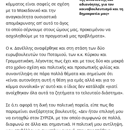
κόμματος είναι σαφείς σε σχέση
αδιανόητης, για τον
κοινοβουλευτισμό και τη
με το Μακεδονικό και την
δημοκρατία μας»
αναγκαιότητα ουσιαστικά
απομάκρυνσης απ’ αυτό το άγος
το οποίο σέρνουμε στους ώμους μας, προκειμένου να
ασχοληθούμε με τα πραγματικά μας προβλήματα».
Ο κ. Δανέλλης αναφέρθηκε και στη στάση των δύο
ευρωβουλευτών του Ποταμιού, των κ.κ. Κύρκου και
Γραμματικάκη, λέγοντας πως έχει και με τους δύο και μακρά
στο χρόνο σχέση και πολιτικής και προσωπικής φιλίας και
συναντίληψη σε πάρα πολλά θέματα και σημείωσε ότι
«είναι αυτονόητη αυτή η θέση για εμάς αλλά και για το
κόμμα συνολικά» γι’ αυτό και ο ίδιος δεν κατάλαβε «γιατί
ανοίχθηκαν όλα αυτά τα ζητήματα το τελευταίο διάστημα».
Σε ό,τι αφορά τη δική του πολιτική πορεία, είπε πως θα
παραμείνει ανεξάρτητος βουλευτής. «Δεν ήταν επιλογή μου
να ενταχθώ στον ΣΥΡΙΖΑ, με τον οποίο συμφωνώ σε πολλά,
διαφωνώ σε άλλα και σημαντικά. Η πολιτική μου αντίληψη,