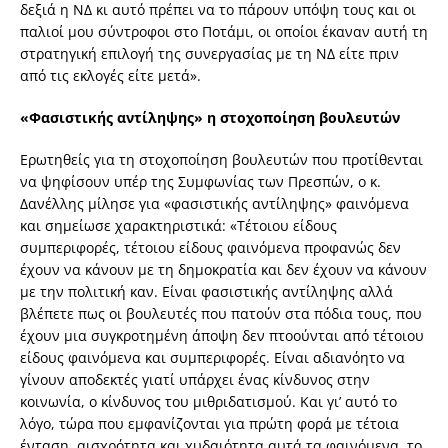
δεξιά η ΝΔ κι αυτό πρέπει να το πάρουν υπόψη τους και οι
παλιοί μου σύντροφοι στο Ποτάμι, οι οποίοι έκαναν αυτή τη
στρατηγική επιλογή της συνεργασίας με τη ΝΔ είτε πριν
από τις εκλογές είτε μετά».
«Φασιστικής αντίληψης» η στοχοποίηση βουλευτών
Ερωτηθείς για τη στοχοποίηση βουλευτών που προτίθενται
να ψηφίσουν υπέρ της Συμφωνίας των Πρεσπών, ο κ.
Δανέλλης μίλησε για «φασιστικής αντίληψης» φαινόμενα
και σημείωσε χαρακτηριστικά: «Τέτοιου είδους
συμπεριφορές, τέτοιου είδους φαινόμενα προφανώς δεν
έχουν να κάνουν με τη δημοκρατία και δεν έχουν να κάνουν
με την πολιτική καν. Είναι φασιστικής αντίληψης αλλά
βλέπετε πως οι βουλευτές που πατούν στα πόδια τους, που
έχουν μια συγκροτημένη άποψη δεν πτοούνται από τέτοιου
είδους φαινόμενα και συμπεριφορές. Είναι αδιανόητο να
γίνουν αποδεκτές γιατί υπάρχει ένας κίνδυνος στην
κοινωνία, ο κίνδυνος του μιθριδατισμού. Και γι’ αυτό το
λόγο, τώρα που εμφανίζονται για πρώτη φορά με τέτοια
ένταση, αισχρότητα και χυδαιότητα αυτά τα φαινόμενα, το