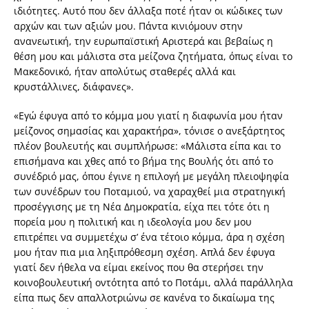
ιδιότητες. Αυτό που δεν άλλαξα ποτέ ήταν οι κώδικες των
αρχών και των αξιών μου. Πάντα κινιόμουν στην
ανανεωτική, την ευρωπαϊστική Αριστερά και βεβαίως η
θέση μου και μάλιστα στα μείζονα ζητήματα, όπως είναι το
Μακεδονικό, ήταν απολύτως σταθερές αλλά και
κρυστάλλινες, διάφανες».
«Εγώ έφυγα από το κόμμα μου γιατί η διαφωνία μου ήταν
μείζονος σημασίας και χαρακτήρα», τόνισε ο ανεξάρτητος
πλέον βουλευτής και συμπλήρωσε: «Μάλιστα είπα και το
επισήμανα και χθες από το βήμα της Βουλής ότι από το
συνέδριό μας, όπου έγινε η επιλογή με μεγάλη πλειοψηφία
των συνέδρων του Ποταμιού, να χαραχθεί μια στρατηγική
προσέγγισης με τη Νέα Δημοκρατία, είχα πει τότε ότι η
πορεία μου η πολιτική και η ιδεολογία μου δεν μου
επιτρέπει να συμμετέχω σ’ ένα τέτοιο κόμμα, άρα η σχέση
μου ήταν πια μια ληξιπρόθεσμη σχέση. Απλά δεν έφυγα
γιατί δεν ήθελα να είμαι εκείνος που θα στερήσει την
κοινοβουλευτική οντότητα από το Ποτάμι, αλλά παράλληλα
είπα πως δεν απαλλοτριώνω σε κανένα το δικαίωμα της