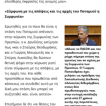
ελεύθερης έκφρασης της γνώμης μου».
«Σύμφωνη με τις απόψεις και τις αρχές του Ποταμιού η
Συμφωνία»
Ερωτηθείς για το ποια θα είναι η
στάση του Ποταμιού απέναντι
στην κύρωση της Συμφωνίας των
Πρεσπών, ο κ. Δανέλλης εκτίμησε
πως «και ο Σταύρος Θεοδωράκης
«Αδικεί το ΠΑΣΟΚ και τον
και ο Γιώργος Μαυρωτάς και ο
προοδευτικό του χώρο η
μέχρι σήμερα στάση της
Σπύρος Λυκούδης θα δώσουν
ηγεσίας του σε σχέση με
θετική ψήφο στην κύρωση γιατί
τη Συμφωνία των
Πρεσπών. Ο Γιώργος
είναι σύμφωνη με τις απόψεις, με
Παπανδρέου έχει
τις αρχές του. Και κάθε
μιλήσει ως πρόεδρος της
προσπάθεια που προωθείται από
Σοσιαλιστικής Διεθνούς
πλέκοντας διθυράμβους
κάποιους να συνδεθεί αυτό με τη
στους δύο
δική μου στάση δεν μπορεί να
πρωθυπουργούς «και
συζητηθεί καν, είναι αστείο».
στην ευτυχή κατάληξη
μετά από 27 χρόνια
αυτής της περιπέτειας,
Επισήμανε δε ότι «οι θέσεις του
της απίστευτης και