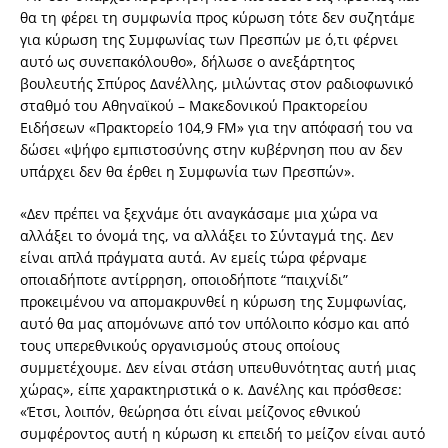
θα τη φέρει τη συμφωνία προς κύρωση τότε δεν συζητάμε
για κύρωση της Συμφωνίας των Πρεσπών με ό,τι φέρνει
αυτό ως συνεπακόλουθο», δήλωσε ο ανεξάρτητος
βουλευτής Σπύρος Δανέλλης, μιλώντας στον ραδιοφωνικό
σταθμό του Αθηναϊκού – Μακεδονικού Πρακτορείου
Ειδήσεων «Πρακτορείο 104,9 FM» για την απόφασή του να
δώσει «ψήφο εμπιστοσύνης στην κυβέρνηση που αν δεν
υπάρχει δεν θα έρθει η Συμφωνία των Πρεσπών».
«Δεν πρέπει να ξεχνάμε ότι αναγκάσαμε μια χώρα να
αλλάξει το όνομά της, να αλλάξει το Σύνταγμά της. Δεν
είναι απλά πράγματα αυτά. Αν εμείς τώρα φέρναμε
οποιαδήποτε αντίρρηση, οποιοδήποτε “παιχνίδι”
προκειμένου να απομακρυνθεί η κύρωση της Συμφωνίας,
αυτό θα μας απομόνωνε από τον υπόλοιπο κόσμο και από
τους υπερεθνικούς οργανισμούς στους οποίους
συμμετέχουμε. Δεν είναι στάση υπευθυνότητας αυτή μιας
χώρας», είπε χαρακτηριστικά ο κ. Δανέλης και πρόσθεσε:
«Έτσι, λοιπόν, θεώρησα ότι είναι μείζονος εθνικού
συμφέροντος αυτή η κύρωση κι επειδή το μείζον είναι αυτό