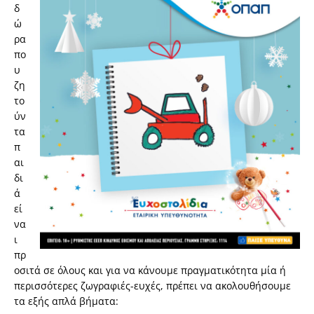
δ
ώ
ρα
πο
υ
ζη
το
ύν
τα
π
αι
δι
ά
εί
να
ι
πρ
οσιτά σε όλους και για να κάνουμε πραγματικότητα μία ή
περισσότερες ζωγραφιές-ευχές, πρέπει να ακολουθήσουμε
τα εξής απλά βήματα: