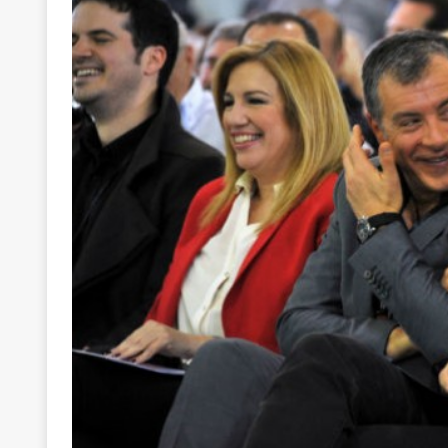
[ 22 Μαΐου 2020 ]
Μακάριος Λαζαρίδης: Έργο!
Π
[ 7 Αυγούστου 2026 ]
Μετά την επίσκεψη Γκουτέ
[ 7 Αυγούστου 2026 ]
Ο Τιμωρός Αντώνης Σαμαράς
ΠΡΟΕΚΤΑΣΕΙΣ
[ 7 Αυγούστου 2026 ]
Αθανάσιος Πλεύρης: Μαζέμ
[ 7 Αυγούστου 2026 ]
Οι μαθητευόμενοι μάγοι της
[ 6 Αυγούστου 2026 ]
Κ. Μητσοτάκης, Α. Τσίπρας, 
-και οι εκλογές της Άνοιξης
ΑΠΟΨΕΙΣ
[ 6 Αυγούστου 2026 ]
“Τίς γλαῦκ’ Ἀθήναζ’ ἤγαγεν”;
[ 6 Αυγούστου 2026 ]
Το μεγάλο «ριφιφί» του Ταμ
ΑΠΟΨΕΙΣ
[ 6 Αυγούστου 2026 ]
22 πρώην στελέχη της «Ελπ
ελάχιστα πρόσωπα, με λογικές “αυλών”, μηχανισ