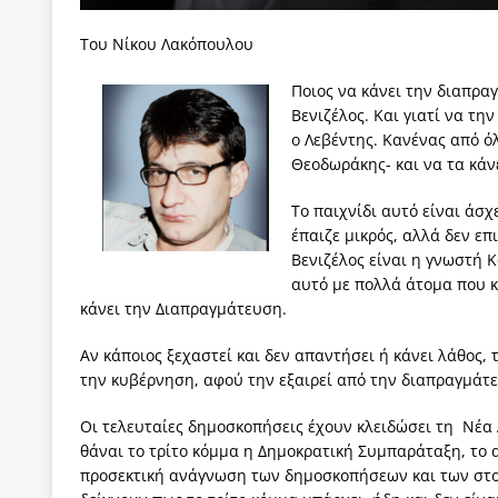
[ 6 Αυγούστου 2026 ]
Δόμνα Μιχαηλίδου: Αξιοπρ
Toυ Νίκου Λακόπουλου
[ 6 Αυγούστου 2026 ]
Η δημοκρατία της διαχείρισ
Ποιος να κάνει την διαπραγ
[ 6 Αυγούστου 2026 ]
Σπρώχνουμε τη ζωή μας…
Βενιζέλος. Και γιατί να τη
[ 5 Αυγούστου 2026 ]
Κυριάκος Μητσοτάκης: Αναλ
ο Λεβέντης. Κανένας από ό
Θεοδωράκης- και να τα κάν
[ 4 Αυγούστου 2026 ]
Θα ανήκεις όπου ανήκει το 
Το παιχνίδι αυτό είναι άσ
[ 4 Αυγούστου 2026 ]
Η γενεαλογία του φασισμού
έπαιζε μικρός, αλλά δεν επ
ΠΑΡΕΜΒΑΣΕΙΣ
Βενιζέλος είναι η γνωστή Κ
αυτό με πολλά άτομα που κ
[ 4 Αυγούστου 2026 ]
Εφημερίδα «Εστία»: Όταν η 
κάνει την Διαπραγμάτευση.
Αν κάποιος ξεχαστεί και δεν απαντήσει ή κάνει λάθος,
την κυβέρνηση, αφού την εξαιρεί από την διαπραγμάτε
Οι τελευταίες δημοσκοπήσεις έχουν κλειδώσει τη Νέα
θάναι το τρίτο κόμμα η Δημοκρατική Συμπαράταξη, το 
προσεκτική ανάγνωση των δημοσκοπήσεων και των στοι