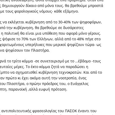
ς δημιουργούν δίκαιο από μόνα τους. θα βρεθούμε μπροστά
με τους φορολογικούς νόμους- κάθε εξάμηνο.
ες να εκλέγεται κυβέρνηση από το 30-40% των ψηφοφόρων,
από την κυβέρνηση, θα βρεθούμε σε δυσάρεστες
ι η πολιτική θα είναι μια υπόθεση που αφορά μόνο γέρους.
ς ψήφισε το 70% των Ελλήνων, αλλά από το 48% πήγε στο
ι χαριτωμένους υπερήλικες που μερικοί ψηφίζουν τώρα- ως
 να ψηφίσουν τον Πλαστήρα.
ρνά το τρίτο κόμμα -σε συνεταιρισμό με το …έβδομο -τους
λευταίες μέρες. Το έκτο κόμμα ζητά να παραδώσει η
έμπτο να σχηματισθεί κυβέρνηση τεχνοκρατών. Και από το
ταν πρώτο κι έχει ακόμα αυτή την νοοτροπία, ένας
του Πλαστήρα, ο πρώην πρόεδρος του, ο Ευάγγελος
ηπτη, παρανοϊκή ,αλλά ευφυή πρόταση.
ς αντιπολιτευτικής φρασεολογίας του ΠΑΣΟΚ έναντι του