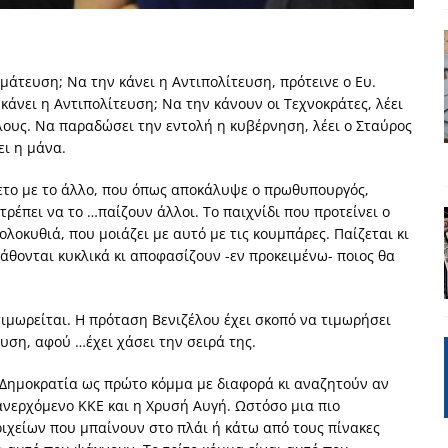
έπεια
ΠΡΟΒΟΛΕΣ
ης τελειώνει
ΠΑΡΕΜΒΑΣΕΙΣ
μάτευση; Nα την κάνει η Αντιπολίτευση, πρότεινε ο Ευ.
ΣΚΕΨΕΙΣ
ν κάνει η Αντιπολίτευση; Nα την κάνουν οι Τεχνοκράτες, λέει
γησίες
ΠΡΟΒΟΛΕΣ
λους. Να παραδώσει την εντολή η κυβέρνηση, λέει ο Σταύρος
ει η μάνα.
νερό
ΑΝΑΓΝΩΣΕΙΣ
χετο με το άλλο, που όπως αποκάλυψε ο πρωθυπουργός,
: από τον Αντιδιαφωτισμό στον ψηφιακό Κοινωνικό Δαρβινισμό
ιτρέπει να το …παίζουν άλλοι. Το παιχνίδι που προτείνει ο
ολοκυθιά, που μοιάζει με αυτό με τις κουμπάρες. Παίζεται κι
άθονται κυκλικά κι αποφασίζουν -εν προκειμένω- ποιος θα
δημοσιογραφία βάζει τα χέρια της και βγάζει τα μάτια της
ΑΠΟΨΕΙΣ
 τιμωρείται. Η πρόταση Βενιζέλου έχει σκοπό να τιμωρήσει
υση, αφού …έχει χάσει την σειρά της.
 Δημοκρατία ως πρώτο κόμμα με διαφορά κι αναζητούν αν
ανερχόμενο ΚΚΕ και η Χρυσή Αυγή. Ωστόσο μια πιο
χείων που μπαίνουν στο πλάι ή κάτω από τους πίνακες