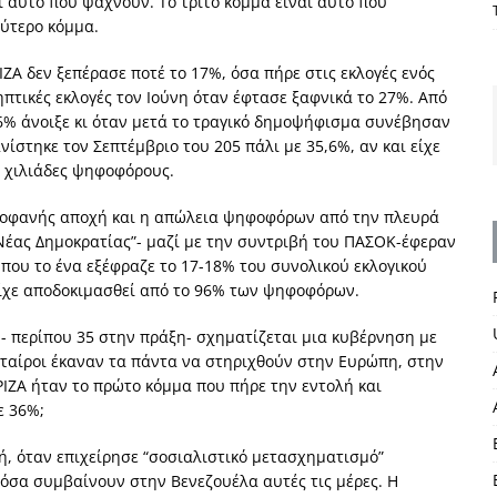
αι αυτό που ψάχνουν. Το τρίτο κόμμα είναι αυτό που
εύτερο κόμμα.
ΖΑ δεν ξεπέρασε ποτέ το 17%, όσα πήρε στις εκλογές ενός
τικές εκλογές τον Ιούνη όταν έφτασε ξαφνικά το 27%. Από
 36% άνοιξε κι όταν μετά το τραγικό δημοψήφισμα συνέβησαν
ίστηκε τον Σεπτέμβριο του 205 πάλι με 35,6%, αν και είχε
ς χιλιάδες ψηφοφόρους.
τοφανής αποχή και η απώλεια ψηφοφόρων από την πλευρά
Νέας Δημοκρατίας”- μαζί με την συντριβή του ΠΑΣΟΚ-έφεραν
που το ένα εξέφραζε το 17-18% του συνολικού εκλογικού
είχε αποδοκιμασθεί από το 96% των ψηφοφόρων.
ν- περίπου 35 στην πράξη- σχηματίζεται μια κυβέρνηση με
εταίροι έκαναν τα πάντα να στηριχθούν στην Ευρώπη, στην
ΥΡΙΖΑ ήταν το πρώτο κόμμα που πήρε την εντολή και
ε 36%;
ή, όταν επιχείρησε “σοσιαλιστικό μετασχηματισμό”
 όσα συμβαίνουν στην Βενεζουέλα αυτές τις μέρες. Η