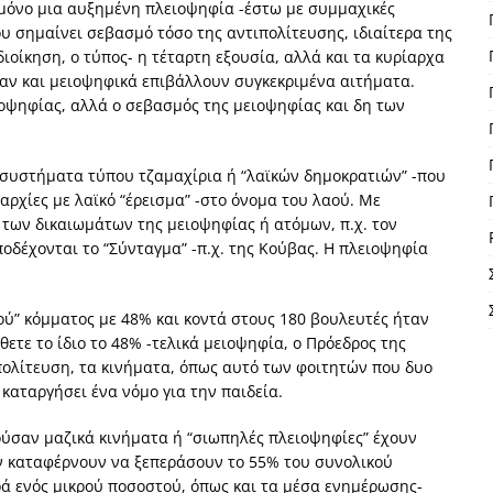
 μόνο μια αυξημένη πλειοψηφία -έστω με συμμαχικές
υ σημαίνει σεβασμό τόσο της αντιπολίτευσης, ιδιαίτερα της
ιοίκηση, ο τύπος- η τέταρτη εξουσία, αλλά και τα κυρίαρχα
 αν και μειοψηφικά επιβάλλουν συγκεκριμένα αιτήματα.
ειοψηφίας, αλλά ο σεβασμός της μειοψηφίας και δη των
συστήματα τύπου τζαμαχίρια ή “λαϊκών δημοκρατιών” -που
αρχίες με λαϊκό “έρεισμα” -στο όνομα του λαού. Με
των δικαιωμάτων της μειοψηφίας ή ατόμων, π.χ. τον
δέχονται το “Σύνταγμα” -π.χ. της Κούβας. Η πλειοψηφία
ού” κόμματος με 48% και κοντά στους 180 βουλευτές ήταν
θετε το ίδιο το 48% -τελικά μειοψηφία, ο Πρόεδρος της
ιπολίτευση, τα κινήματα, όπως αυτό των φοιτητών που δυο
 καταργήσει ένα νόμο για την παιδεία.
ύσαν μαζικά κινήματα ή “σιωπηλές πλειοψηφίες” έχουν
δεν καταφέρνουν να ξεπεράσουν το 55% του συνολικού
ρά ενός μικρού ποσοστού, όπως και τα μέσα ενημέρωσης-