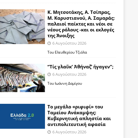
Κ. Μητσοτάκης, Α. Τσίπρας,
Μ. Καρυστιανού, Α. Σαμαράς:
παλαιοί παίκτες και νέοι σε
νέους ρόλους -και οι εκλογές
της Άνοιξης
6 Αυγούστου 2026
Του Ελευθερίου Τζιόλα
“Τίς γλαῦκ’ Ἀθήναζ’ ἤγαγεν”;
6 Αυγούστου 2026
Του Ιωάννη Δαμίγου
Το μεγάλο «ριφιφί» του
Ταμείου Ανάκαμψης:
Κυβερνητική απληστία και
αντιπολιτευτική αφασία
6 Αυγούστου 2026