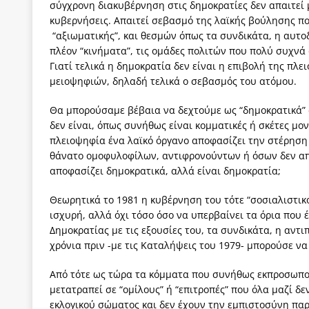
σύγχρονη διακυβέρνηση στις δημοκρατίες δεν απαιτεί
κυβερνήσεις. Απαιτεί σεβασμό της λαϊκής βούλησης πο
“αξιωματικής”, και θεσμών όπως τα συνδικάτα, η αυτοδ
πλέον “κινήματα”, τις ομάδες πολιτών που πολύ συχνά
Γιατί τελικά η δημοκρατία δεν είναι η επιβολή της πλ
μειοψηφιών, δηλαδή τελικά ο σεβασμός του ατόμου.
Θα μπορούσαμε βέβαια να δεχτούμε ως “δημοκρατικά” 
δεν είναι, όπως συνήθως είναι κομματικές ή σκέτες μον
πλειοψηφία ένα λαϊκό όργανο αποφασίζει την στέρηση 
θάνατο ομοφυλοφίλων, αντιφρονούντων ή όσων δεν απο
αποφασίζει δημοκρατικά, αλλά είναι δημοκρατία;
Θεωρητικά το 1981 η κυβέρνηση του τότε “σοσιαλιστικ
ισχυρή, αλλά όχι τόσο όσο να υπερβαίνει τα όρια που έ
Δημοκρατίας με τις εξουσίες του, τα συνδικάτα, η αντ
χρόνια πριν -με τις Καταλήψεις του 1979- μπορούσε να
Από τότε ως τώρα τα κόμματα που συνήθως εκπροσωπο
μετατραπεί σε “ομίλους” ή “επιτροπές” που όλα μαζί 
εκλογικού σώματος και δεν έχουν την εμπιστοσύνη πα