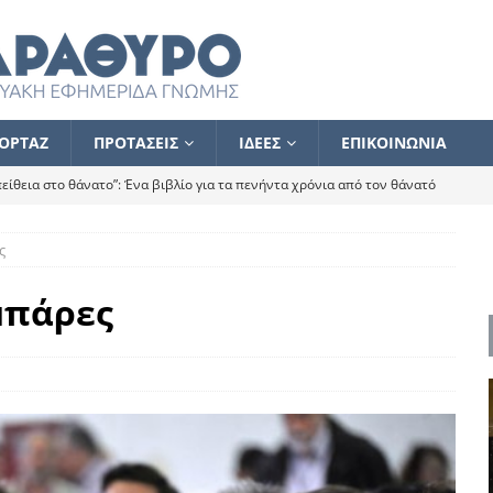
ΟΡΤΑΖ
ΠΡΟΤΑΣΕΙΣ
ΙΔΕΕΣ
ΕΠΙΚΟΙΝΩΝΙΑ
ίθεια στο θάνατο”: Ένα βιβλίο για τα πενήντα χρόνια από τον θάνατό
ς
α το ποιος κοροϊδεύει ποιον Αλέξη
ΑΝΑΓΝΩΣΕΙΣ
 ισχυρίστηκα ότι δεν υπάρχει παρακολούθηση και κέντρο το οποίο
υμπάρες
τεί θερμά όσους σπεύδουν να το ενισχύσουν – Συνεχίζουμε
FLASH
ίας θα κινηθεί στην αντίθετη κατεύθυνση
ΑΝΑΓΝΩΣΕΙΣ
ΠΡΟΣΩΠΟΓΡΑΦΙΕΣ
ίλημμα των εκλογών
ΑΝΑΓΝΩΣΕΙΣ