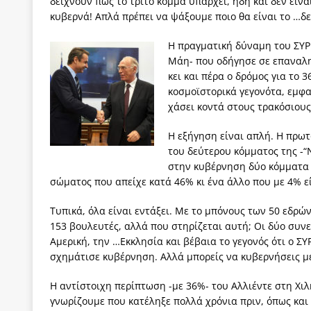
δείχνουν πως το τρίτο κόμμα υπάρχει, ήδη και δεν είν
κυβερνά! Απλά πρέπει να ψάξουμε ποιο θα είναι το …δ
Η πραγματική δύναμη του ΣΥΡΙ
Μάη- που οδήγησε σε επαναληπ
κει και πέρα ο δρόμος για το
κοσμοϊστορικά γεγονότα, εμφαν
χάσει κοντά στους τρακόσιου
Η εξήγηση είναι απλή. Η πρω
του δεύτερου κόμματος της -“
στην κυβέρνηση δύο κόμματα 
σώματος που απείχε κατά 46% κι ένα άλλο που με 4% 
Τυπικά, όλα είναι εντάξει. Με το μπόνους των 50 εδρώ
153 βουλευτές, αλλά που στηρίζεται αυτή; Oι δύο συν
Αμερική, την …Εκκλησία και βέβαια το γεγονός ότι ο Σ
σχημάτισε κυβέρνηση. Αλλά μπορείς να κυβερνήσεις μ
H αντίστοιχη περίπτωση -με 36%- του Αλλιέντε στη Χιλ
γνωρίζουμε που κατέληξε πολλά χρόνια πριν, όπως και