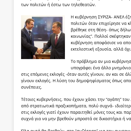
των πολιτών ή έστω των τηλεθεατών.
Η κυβέρνηση ΣΥΡΙΖΑ- ΑΝΕΛ έζ
πολιτών όταν επιχείρησε να κ
βρέθηκε στη θέση- όπως δήλωσ
κοινωνίας”. Πολλοί σκέφτηκαν
κυβέρνηση αποφάσισε να αποδ
εκτελεστική εξουσία, αλλά όχι
Το πρόβλημα αν μια κυβέρνηση
υπογράφει ένα άλλο μνημόνιο,
στις επόμενες εκλογές -όταν αυτές γίνουν, αν και σε 
γίνουν εκλογές. Η λύση του δημοψηφίσματος όπως απο
συνέπειες.
Τέτοιες κυβερνήσεις, που έχουν χάσει την “αγάπη” του 
από στρατιωτικά πραξικοπήματα, πολύ συχνά- ιδιαίτερ
στις εκλογές γιατί έχουν παραιτηθεί μόνες τους και π
συχνά για να μην βρεθούν μπροστά σε δικαστήρια ή να
Όλα αυτά θα βρεθούν στη “συζήτηση” για την συνταγ