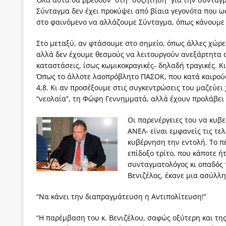
Σύνταγμα δεν έχει προκύψει από βίαια γεγονότα που ω
στο φαινόμενο να αλλάζουμε Σύνταγμα, όπως κάνουμε 
Στο μεταξύ, αν φτάσουμε στο σημείο, όπως άλλες χώρ
αλλά δεν έχουμε θεσμούς να λειτουργούν ανεξάρτητα 
καταστάσεις, ίσως κωμικοκραγικές- δηλαδή τραγικές. Κ
Όπως το άλλοτε λαοπρόβλητο ΠΑΣΟΚ, που κατά καιρού
4,8. Κι αν προσέξουμε στις συγκεντρώσεις του μαζεύε
“νεολαία”, τη Φώφη Γεννημματά, αλλά έχουν προλάβει
Οι παρενέργειες του να κυβε
ΑΝΕΛ- είναι εμφανείς τις τε
κυβέρνηση την εντολή. Το π
επίδοξο τρίτο, που κάποτε ή
συνταγματολόγος κι οπαδός 
Βενιζέλος, έκανε μια ασύλλ
“Να κάνει την διαπραγμάτευση η Αντιπολίτευση!”
“Η παρέμβαση του κ. Βενιζέλου, σαφώς οξύτερη και τη