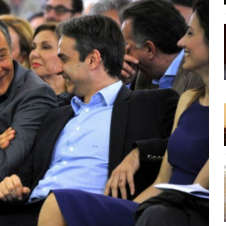
ΡΟΣΩΠΟΓΡΑΦΙΕΣ
ρες
ΠΑΡΕΜΒΑΣΕΙΣ
 και η Ελλάδα και η Νέα Δημοκρατία που δεν υπάρχουν πια
ατα
ΠΡΟΒΟΛΕΣ
 πολιτικής
ΑΠΟΨΕΙΣ
Μ. Καρυστιανού, Α. Σαμαράς: παλαιοί παίκτες και νέοι σε νέους ρόλους
ΑΠΟΨΕΙΣ
είου Ανάκαμψης: Κυβερνητική απληστία και αντιπολιτευτική αφασία
ίδας» καταγγέλουν “ένα συγκεντρωτικό μοντέλο αποφάσεων από
μών και παρασκηνιακών ανταγωνισμών”
ΣΚΕΨΕΙΣ