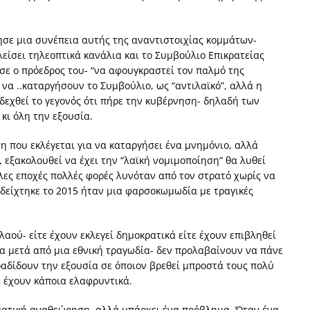
ησε μια συνέπεια αυτής της αναντιστοιχίας κομμάτων-
λείσει τηλεοπτικά κανάλια και το Συμβούλιο Επικρατείας
ε ο πρόεδρος του- “να αφουγκραστεί τον παλμό της
 να ..καταργήσουν το Συμβούλιο, ως “αντιλαϊκό”, αλλά η
εχθεί το γεγονός ότι πήρε την κυβέρνηση- δηλαδή των
 κι όλη την εξουσία.
 που εκλέγεται για να καταργήσει ένα μνημόνιο, αλλά
 εξακολουθεί να έχει την “λαϊκή νομιμοποίηση” θα λυθεί
άλλες εποχές πολλές φορές λυνόταν από τον στρατό χωρίς να
δείχτηκε το 2015 ήταν μια φαρσοκωμωδία με τραγικές
λαού- είτε έχουν εκλεγεί δημοκρατικά είτε έχουν επιβληθεί
α μετά από μια εθνική τραγωδία- δεν προλαβαίνουν να πάνε
αραδίδουν την εξουσία σε όποιον βρεθεί μπροστά τους πολύ
 έχουν κάποια ελαφρυντικά.
ματική αναθεώρηση, αλλά υπάρχει ένα πρόβλημα. Όταν ένα