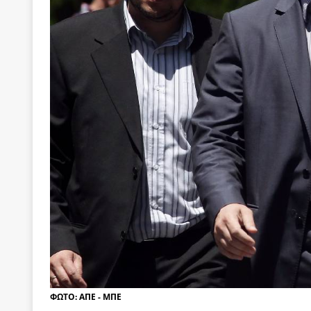
των δύο κομμάτων και όχι Ανδρουλάκη -Τσίπρα.
[ 3 Αυγούστου 2026 ]
Η τραγωδία της δημοκρατική
μπορούν να φέρουν την αλλαγή
ΠΡΟΕΚΤΑΣΕΙΣ
[ 3 Αυγούστου 2026 ]
Γιατί λιγοστεύουν «τα χρόνι
εμβληματικό «Πολίτη Κέιν»
ΠΑΡΕΜΒΑΣΕΙΣ
[ 3 Αυγούστου 2026 ]
Το Νομικό DNA του Υπερταμ
[ 3 Αυγούστου 2026 ]
Το γάλλιο και η γεωπολιτική
[ 3 Αυγούστου 2026 ]
«Εδοξάσθη κρυπτομένη και 
ΠΑΡΕΜΒΑΣΕΙΣ
ΦΩΤΟ: ΑΠΕ - ΜΠΕ