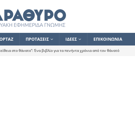
ΟΡΤΑΖ
ΠΡΟΤΑΣΕΙΣ
ΙΔΕΕΣ
ΕΠΙΚΟΙΝΩΝΙΑ
ίθεια στο θάνατο”: Ένα βιβλίο για τα πενήντα χρόνια από τον θάνατό
α το ποιος κοροϊδεύει ποιον Αλέξη
ΑΝΑΓΝΩΣΕΙΣ
 ισχυρίστηκα ότι δεν υπάρχει παρακολούθηση και κέντρο το οποίο
τεί θερμά όσους σπεύδουν να το ενισχύσουν – Συνεχίζουμε
FLASH
ίας θα κινηθεί στην αντίθετη κατεύθυνση
ΑΝΑΓΝΩΣΕΙΣ
ΠΡΟΣΩΠΟΓΡΑΦΙΕΣ
ίλημμα των εκλογών
ΑΝΑΓΝΩΣΕΙΣ