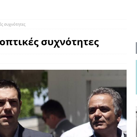
ΡΟΣΩΠΟΓΡΑΦΙΕΣ
νερό
ΑΝΑΓΝΩΣΕΙΣ
κές συχνότητες
: από τον Αντιδιαφωτισμό στον ψηφιακό Κοινωνικό Δαρβινισμό
εοπτικές συχνότητες
δημοσιογραφία βάζει τα χέρια της και βγάζει τα μάτια της
ΑΠΟΨΕΙΣ
εργασίας ΗΠΑ-Σαουδικής Αραβίας
ΑΠΟΨΕΙΣ
και το Σχέδιο Άτσεσον
ΑΠΟΨΕΙΣ
ΑΠΟΨΕΙΣ
ίτευση
ΠΡΟΒΟΛΕΣ
η Αυγούστου: Πώς ένας αποτυχημένος κοινοβουλευτικός έγινε
ίται και δεν εκβιάζεται
ΠΑΡΕΜΒΑΣΕΙΣ
χη της δεύτερης θέσης είναι (πολύ) ανοιχτή ακόμη. Προς αναμέτρηση