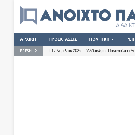
ΑΡΧΙΚΗ
ΠΡΟΕΚΤΑΣΕΙΣ
ΠΟΛΙΤΙΚΗ
ΡΕΠ
[ 17 Απριλίου 2026 ]
“Αλέξανδρος Παναγούλης: Απε
FRESH
του
ΕΠΙΛΟΓΕΣ
[ 17 Φεβρουαρίου 2026 ]
Απορίες και η απορία γι
[ 7 Νοεμβρίου 2022 ]
Kυρ. Μητσοτάκης: “Ουδέποτε
χειρίζεται το λογισμικό Predator”
ΡΕΠΟΡΤΑΖ
[ 21 Ιουλίου 2021 ]
Το Ανοιχτό Παράθυρο ευχαρισ
[ 15 Σεπτεμβρίου 2020 ]
Το εκκρεμές της οικονομ
[ 14 Ιουλίου 2020 ]
Κ. Καραμανλής: Κασσάνδρα
[ 4 Ιουλίου 2020 ]
Το σκληρό φθινόπωρο και το δ