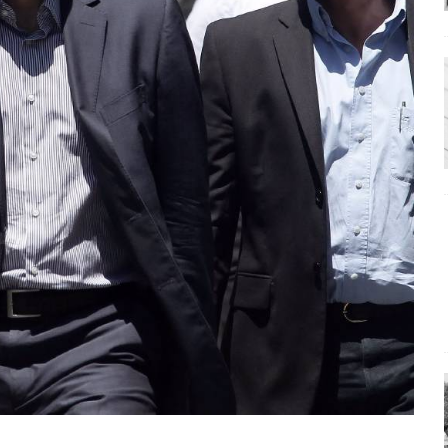
ΑΠΟΨΕΙΣ
ς παράταξης: Ο λαός θέλει, αλλά τα κόμματα της αντιπολίτευσης δεν
α της αθωότητας;» Το «αίνιγμα»και η «λύση» του μέσα από τον
είου και οι Ρήτρες του ESM
ΑΠΟΨΕΙΣ
 ισχύς για την Ελλάδα
ΑΠΟΨΕΙΣ
εγελοιοποιήθη εμφανιζόμενη»: Το άδοξο βήμα της Μ. Καρυστιανού