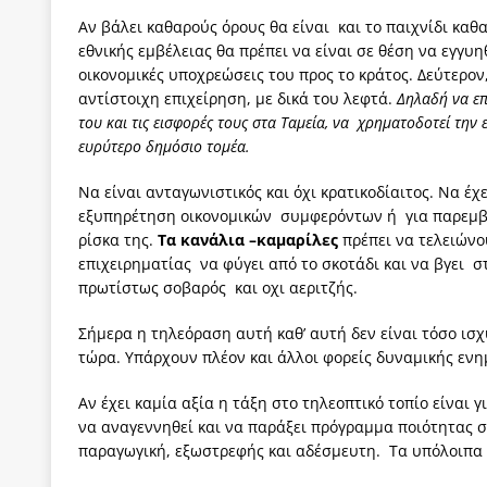
Αν βάλει καθαρούς όρους θα είναι και το παιχνίδι κα
εθνικής εμβέλειας θα πρέπει να είναι σε θέση να εγγυ
οικονομικές υποχρεώσεις του προς το κράτος. Δεύτερον
αντίστοιχη επιχείρηση, με δικά του λεφτά.
Δηλαδή να επ
του και τις εισφορές τους στα Ταμεία, να χρηματοδοτεί την
ευρύτερο δημόσιο τομέα.
Να είναι ανταγωνιστικός και όχι κρατικοδίαιτος. Να έχ
εξυπηρέτηση οικονομικών συμφερόντων ή για παρεμβάσ
ρίσκα της.
Τα κανάλια –καμαρίλες
πρέπει να τελειώνου
επιχειρηματίας να φύγει από το σκοτάδι και να βγει σ
πρωτίστως σοβαρός και οχι αεριτζής.
Σήμερα η τηλεόραση αυτή καθ’ αυτή δεν είναι τόσο ισχ
τώρα. Υπάρχουν πλέον και άλλοι φορείς δυναμικής ενη
Αν έχει καμία αξία η τάξη στο τηλεοπτικό τοπίο είναι 
να αναγεννηθεί και να παράξει πρόγραμμα ποιότητας σ
παραγωγική, εξωστρεφής και αδέσμευτη. Τα υπόλοιπα ε