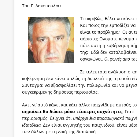
Του Γ. Λακόπουλου
Τι ακριβώς θέλει να κάνει
Και ποιος την εμποδίζει να
είναι το πρόβλημα; Οι αντι
αόριστα; Ονοματεπώνυμα κα
πότε αυτή η κυβέρνηση πήρ
της; Εδώ δεν καταλαβαίνει
οργανώνει.
Οι φωνές από το
Σε τελευταία ανάλυση ο καθ
κυβέρνηση δεν κάνει απλώς τη δουλειά της -η οποία ε
Σύνταγμα: να εξασφαλίσει την πολυφωνία και να μεγισ
συγκεκριμένης δημόσιας περιουσίας.
Αντί γι’ αυτό κάνει και κάτι άλλο: παιχνίδι με αυτούς
σημαίνει θα δώσει μόνο τέσσερις συχνότητες;
Γιατί 
περιορισμός δείχνει ότι
υπάρχει ένα παρασκηνιακό παιχνί
ιδιοτέλεια.
Δεν είναι εγγυητής του παιχνιδιού, είναι μέ
των άλλων με τη δική της διαπλοκή.